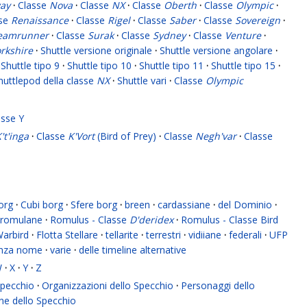
ay
·
Classe
Nova
·
Classe
NX
·
Classe
Oberth
·
Classe
Olympic
·
sse
Renaissance
·
Classe
Rigel
·
Classe
Saber
·
Classe
Sovereign
·
eamrunner
·
Classe
Surak
·
Classe
Sydney
·
Classe
Venture
·
rkshire
·
Shuttle versione originale
·
Shuttle versione angolare
·
Shuttle tipo 9
·
Shuttle tipo 10
·
Shuttle tipo 11
·
Shuttle tipo 15
·
huttlepod della classe
NX
·
Shuttle vari
·
Classe
Olympic
asse Y
't'inga
·
Classe
K'Vort
(Bird of Prey)
·
Classe
Negh'var
·
Classe
org
·
Cubi borg
·
Sfere borg
·
breen
·
cardassiane
·
del Dominio
·
romulane
·
Romulus - Classe
D'deridex
·
Romulus - Classe Bird
Warbird
·
Flotta Stellare
·
tellarite
·
terrestri
·
vidiiane
·
federali
·
UFP
enza nome
·
varie
·
delle timeline alternative
W
·
X
·
Y
·
Z
 Specchio
·
Organizzazioni dello Specchio
·
Personaggi dello
ne dello Specchio