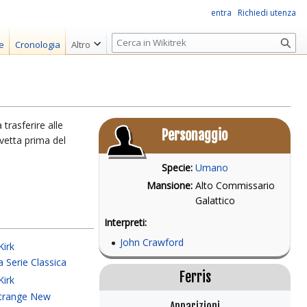
entra
Richiedi utenza
R
e
Cronologia
Altro
i
c
e
r
c
 trasferire alle
Personaggio
a
vetta prima del
Specie:
Umano
Mansione:
Alto Commissario
Galattico
Interpreti:
John Crawford
Kirk
a Serie Classica
Ferris
Kirk
Strange New
Apparizioni