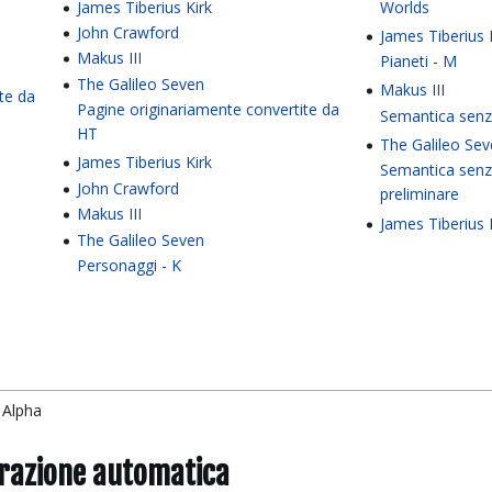
James Tiberius Kirk
Worlds
John Crawford
James Tiberius 
Makus III
Pianeti - M
The Galileo Seven
Makus III
te da
Pagine originariamente convertite da
Semantica sen
HT
The Galileo Se
James Tiberius Kirk
Semantica sen
John Crawford
preliminare
Makus III
James Tiberius 
The Galileo Seven
Personaggi - K
 Alpha
grazione automatica