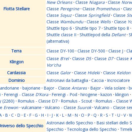
New Orleans
·
Classe
Niagara
·
Classe
Norw
Flotta Stellare
Classe
Peregrine
·
Classe
Prometheus
·
Cla
Classe
Soyuz
·
Classe
Springfield
·
Classe
St
Classe
Wambundu
·
Classe
Wells
·
Classe
Yo
Shuttle tipo 6
·
Shuttle tipo 7
·
Shuttle tipo 8
·
Shuttle classe II
·
Shuttlepod della
Defiant
·
S
(alternativa)
Terra
Classe DY-100
·
Classe DY-500
·
Classe J
·
Cl
Classe
B'rel
·
Classe
D5
·
Classe
D7
·
Classe
K
Klingon
Vor'cha
Cardassia
Classe
Galor
·
Classe
Hideki
·
Classe
Keldon
Dominio
Astronavi da battaglia
·
Caccia
·
Incrociatore
andoriane
·
bajoriane
·
Bajor - Classe
Antares
·
Bajor - Vela solare
·
b
i
·
Ferengi - Classe
D'Kora
·
Ferengi - Pod
·
hirogene
·
kazon
·
klingon
·
y (2260)
·
Romulus - Classe D7
·
Romulus - Scout
·
Romulus - Classe 
se
Erewon
·
vulcaniane
·
Vulcano - Classe
Suurok
·
Vulcano - Classe s
A
·
B
·
C
·
D
·
E
·
F
·
G
·
H
·
I
·
J
·
K
·
L
·
M
·
N
·
O
·
P
·
Q
·
R
·
S
·
T
·
U
·
V
·
Astronavi dello Specchio
·
Basi stellari dello
niverso dello Specchio
Specchio
·
Tecnologia dello Specchio
·
Timeli