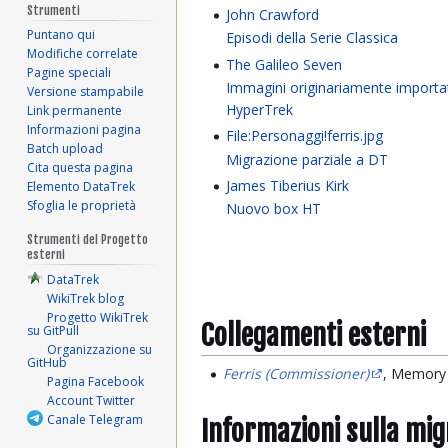
Strumenti
John Crawford
Puntano qui
Episodi della Serie Classica
Modifiche correlate
The Galileo Seven
Pagine speciali
Immagini originariamente importa
Versione stampabile
HyperTrek
Link permanente
Informazioni pagina
File:Personaggi!ferris.jpg
Batch upload
Migrazione parziale a DT
Cita questa pagina
James Tiberius Kirk
Elemento DataTrek
Sfoglia le proprietà
Nuovo box HT
Strumenti del Progetto
esterni
DataTrek
WikiTrek blog
Progetto WikiTrek
Collegamenti esterni
su GitPull
Organizzazione su
GitHub
Ferris (Commissioner)
, Memory
Pagina Facebook
Account Twitter
Canale Telegram
Informazioni sulla mi