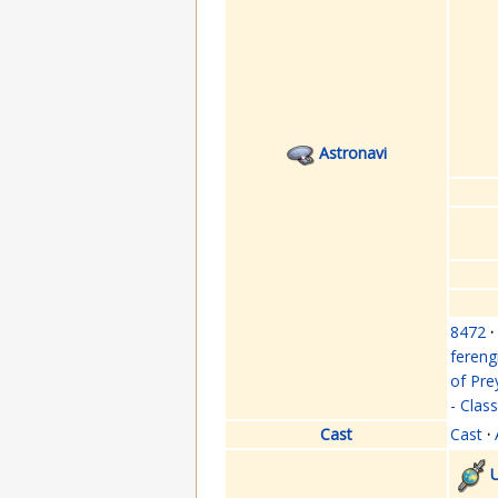
Astronavi
8472
·
fereng
of Pre
- Clas
Cast
Cast
·
U