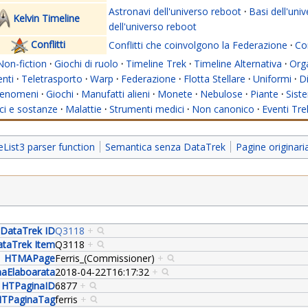
Astronavi dell'universo reboot
·
Basi dell'uni
Kelvin Timeline
dell'universo reboot
Conflitti
Conflitti che coinvolgono la Federazione
·
Con
Non-fiction
·
Giochi di ruolo
·
Timeline Trek
·
Timeline Alternativa
·
Org
nti
·
Teletrasporto
·
Warp
·
Federazione
·
Flotta Stellare
·
Uniformi
·
Di
enomeni
·
Giochi
·
Manufatti alieni
·
Monete
·
Nebulose
·
Piante
·
Siste
i e sostanze
·
Malattie
·
Strumenti medici
·
Non canonico
·
Eventi Tre
ist3 parser function
Semantica senza DataTrek
Pagine originar
DataTrek ID
Q3118
+
taTrek Item
Q3118
+
HTMAPage
Ferris_(Commissioner)
+
aElaboarata
2018-04-22T16:17:32
+
HTPaginaID
6877
+
TPaginaTag
ferris
+