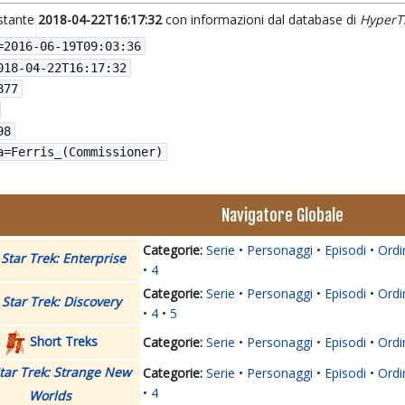
istante
2018-04-22T16:17:32
con informazioni dal database di
HyperT
=
2016-06-19T09:03:36
018-04-22T16:17:32
877
98
a=Ferris_(Commissioner)
Navigatore Globale
Serie
Personaggi
Episodi
Ordi
Star Trek: Enterprise
4
Serie
Personaggi
Episodi
Ordi
Star Trek: Discovery
4
5
Short Treks
Serie
Personaggi
Episodi
Ordi
tar Trek: Strange New
Serie
Personaggi
Episodi
Ordi
4
Worlds