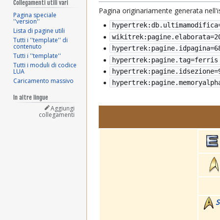
Collegamenti utili vari
Pagina originariamente generata nell'
Pagina speciale
''version''
hypertrek:db.ultimamodifica
Lista di pagine utili
wikitrek:pagine.elaborata=
2
Tutti i ''template'' di
contenuto
hypertrek:pagine.idpagina=6
Tutti i ''template''
hypertrek:pagine.tag=ferris
Tutti i moduli di codice
LUA
hypertrek:pagine.idsezione=
Caricamento massivo
hypertrek:pagine.memoryalph
In altre lingue
Aggiungi
collegamenti
S