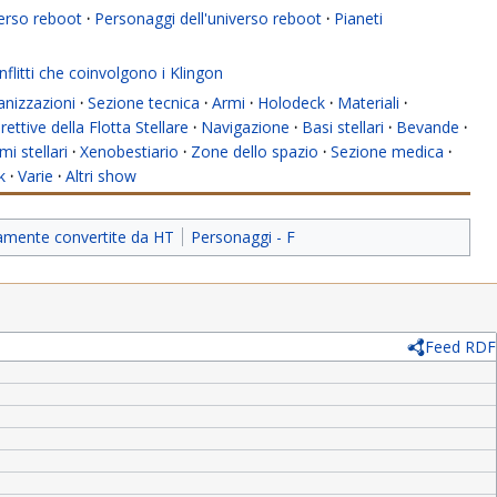
verso reboot
·
Personaggi dell'universo reboot
·
Pianeti
flitti che coinvolgono i Klingon
anizzazioni
·
Sezione tecnica
·
Armi
·
Holodeck
·
Materiali
·
rettive della Flotta Stellare
·
Navigazione
·
Basi stellari
·
Bevande
·
mi stellari
·
Xenobestiario
·
Zone dello spazio
·
Sezione medica
·
k
·
Varie
·
Altri show
iamente convertite da HT
Personaggi - F
Feed RDF