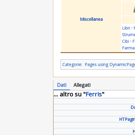
Miscellanea
Libri
·
Strume
Cibi
·
F
Farmac
Categorie
:
Pages using DynamicPageL
Dati
Allegati
... altro su "
Ferris
"
Da
HTPagin
H