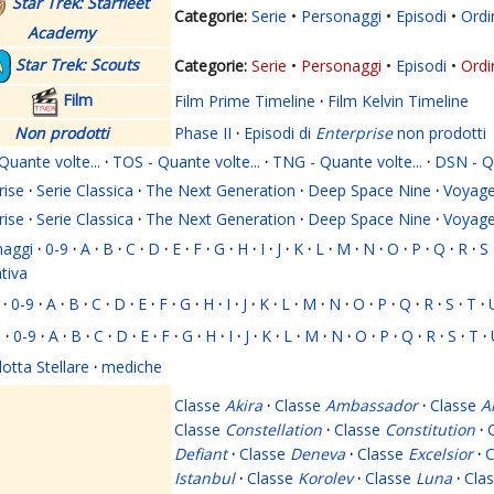
Star Trek: Starfleet
Serie
Personaggi
Episodi
Ordi
Academy
Star Trek: Scouts
Serie
Personaggi
Episodi
Ordi
Film
Film Prime Timeline
·
Film Kelvin Timeline
Non prodotti
Phase II
·
Episodi di
Enterprise
non prodotti
Quante volte...
·
TOS - Quante volte...
·
TNG - Quante volte...
·
DSN - Qu
rise
·
Serie Classica
·
The Next Generation
·
Deep Space Nine
·
Voyage
rise
·
Serie Classica
·
The Next Generation
·
Deep Space Nine
·
Voyage
naggi
·
0-9
·
A
·
B
·
C
·
D
·
E
·
F
·
G
·
H
·
I
·
J
·
K
·
L
·
M
·
N
·
O
·
P
·
Q
·
R
·
S
ativa
·
0-9
·
A
·
B
·
C
·
D
·
E
·
F
·
G
·
H
·
I
·
J
·
K
·
L
·
M
·
N
·
O
·
P
·
Q
·
R
·
S
·
T
·
i
·
0-9
·
A
·
B
·
C
·
D
·
E
·
F
·
G
·
H
·
I
·
J
·
K
·
L
·
M
·
N
·
O
·
P
·
Q
·
R
·
S
·
T
·
lotta Stellare
·
mediche
Classe
Akira
·
Classe
Ambassador
·
Classe
A
Classe
Constellation
·
Classe
Constitution
·
Defiant
·
Classe
Deneva
·
Classe
Excelsior
·
C
Istanbul
·
Classe
Korolev
·
Classe
Luna
·
Cla