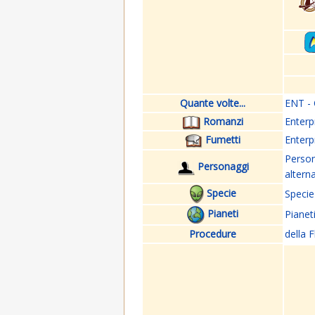
Quante volte...
ENT - 
Romanzi
Enterp
Fumetti
Enterp
Perso
Personaggi
altern
Specie
Specie
Pianeti
Pianet
Procedure
della F