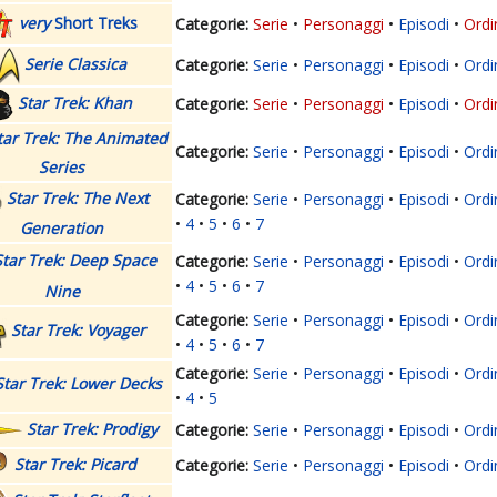
very
Short Treks
Serie
Personaggi
Episodi
Ordi
Serie Classica
Serie
Personaggi
Episodi
Ordi
Star Trek: Khan
Serie
Personaggi
Episodi
Ordi
tar Trek: The Animated
Serie
Personaggi
Episodi
Ordi
Series
Star Trek: The Next
Serie
Personaggi
Episodi
Ordi
4
5
6
7
Generation
Star Trek: Deep Space
Serie
Personaggi
Episodi
Ordi
4
5
6
7
Nine
Serie
Personaggi
Episodi
Ordi
Star Trek: Voyager
4
5
6
7
Serie
Personaggi
Episodi
Ordi
Star Trek: Lower Decks
4
5
Star Trek: Prodigy
Serie
Personaggi
Episodi
Ordi
Star Trek: Picard
Serie
Personaggi
Episodi
Ordi