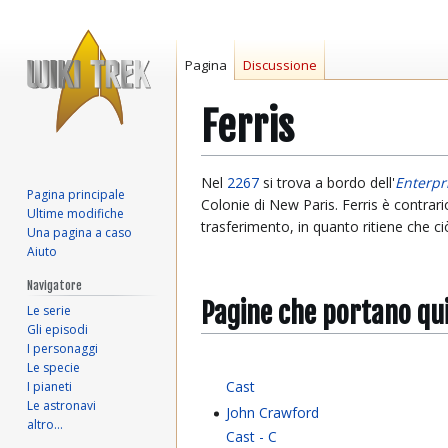
Pagina
Discussione
Ferris
Vai
Vai
Nel
2267
si trova a bordo dell'
Enterpr
Pagina principale
alla
alla
Colonie di New Paris. Ferris è contrari
Ultime modifiche
navigazione
ricerca
trasferimento, in quanto ritiene che ci
Una pagina a caso
Aiuto
Navigatore
Pagine che portano qu
Le serie
Gli episodi
I personaggi
Le specie
Cast
I pianeti
Le astronavi
John Crawford
altro…
Cast - C