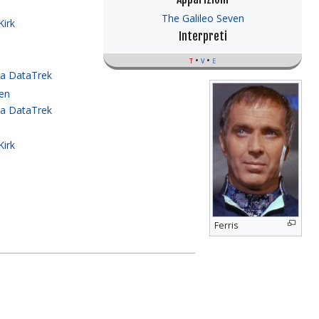
The Galileo Seven
Kirk
Interpreti
t
v
e
za DataTrek
ven
za DataTrek
Kirk
Ferris