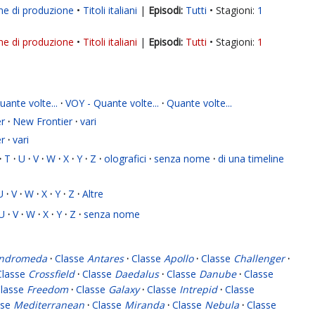
ne di produzione
Titoli italiani
|
Tutti
Stagioni:
1
ne di produzione
Titoli italiani
|
Tutti
Stagioni:
1
ante volte...
·
VOY - Quante volte...
·
Quante volte...
r
·
New Frontier
·
vari
r
·
vari
·
T
·
U
·
V
·
W
·
X
·
Y
·
Z
·
olografici
·
senza nome
·
di una timeline
U
·
V
·
W
·
X
·
Y
·
Z
·
Altre
U
·
V
·
W
·
X
·
Y
·
Z
·
senza nome
ndromeda
·
Classe
Antares
·
Classe
Apollo
·
Classe
Challenger
·
Classe
Crossfield
·
Classe
Daedalus
·
Classe
Danube
·
Classe
lasse
Freedom
·
Classe
Galaxy
·
Classe
Intrepid
·
Classe
sse
Mediterranean
·
Classe
Miranda
·
Classe
Nebula
·
Classe