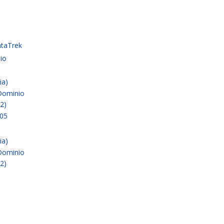
ataTrek
io
ia)
 Dominio
2)
205
ia)
 Dominio
2)