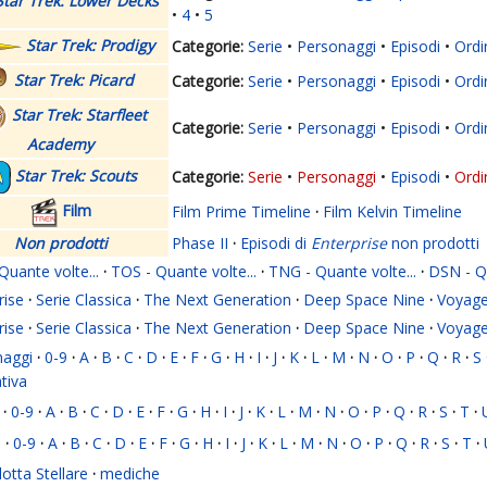
Star Trek: Lower Decks
4
5
Star Trek: Prodigy
Serie
Personaggi
Episodi
Ordi
Star Trek: Picard
Serie
Personaggi
Episodi
Ordi
Star Trek: Starfleet
Serie
Personaggi
Episodi
Ordi
Academy
Star Trek: Scouts
Serie
Personaggi
Episodi
Ordi
Film
Film Prime Timeline
·
Film Kelvin Timeline
Non prodotti
Phase II
·
Episodi di
Enterprise
non prodotti
Quante volte...
·
TOS - Quante volte...
·
TNG - Quante volte...
·
DSN - Qu
rise
·
Serie Classica
·
The Next Generation
·
Deep Space Nine
·
Voyage
rise
·
Serie Classica
·
The Next Generation
·
Deep Space Nine
·
Voyage
naggi
·
0-9
·
A
·
B
·
C
·
D
·
E
·
F
·
G
·
H
·
I
·
J
·
K
·
L
·
M
·
N
·
O
·
P
·
Q
·
R
·
S
ativa
·
0-9
·
A
·
B
·
C
·
D
·
E
·
F
·
G
·
H
·
I
·
J
·
K
·
L
·
M
·
N
·
O
·
P
·
Q
·
R
·
S
·
T
·
i
·
0-9
·
A
·
B
·
C
·
D
·
E
·
F
·
G
·
H
·
I
·
J
·
K
·
L
·
M
·
N
·
O
·
P
·
Q
·
R
·
S
·
T
·
lotta Stellare
·
mediche