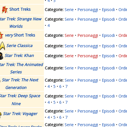
4
5
Short Treks
Serie
Personaggi
Episodi
Ordi
tar Trek: Strange New
Serie
Personaggi
Episodi
Ordi
4
Worlds
very
Short Treks
Serie
Personaggi
Episodi
Ordi
Serie Classica
Serie
Personaggi
Episodi
Ordi
Star Trek: Khan
Serie
Personaggi
Episodi
Ordi
tar Trek: The Animated
Serie
Personaggi
Episodi
Ordi
Series
Star Trek: The Next
Serie
Personaggi
Episodi
Ordi
4
5
6
7
Generation
Star Trek: Deep Space
Serie
Personaggi
Episodi
Ordi
4
5
6
7
Nine
Serie
Personaggi
Episodi
Ordi
Star Trek: Voyager
4
5
6
7
Serie
Personaggi
Episodi
Ordi