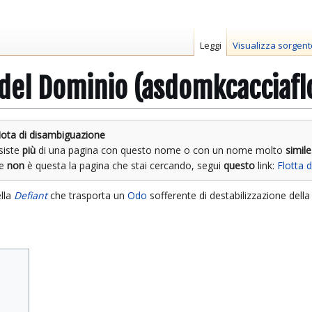
Leggi
Visualizza sorgent
a del Dominio (asdomkcacciafl
ota di disambiguazione
siste
più
di una pagina con questo nome o con un nome molto
simile
Se
non
è questa la pagina che stai cercando, segui
questo
link:
Flotta 
lla
Defiant
che trasporta un
Odo
sofferente di destabilizzazione della