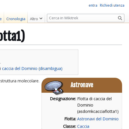
entra
Richiedi utenza
R
e
Cronologia
Altro
i
c
otta1)
e
r
c
a
.
di caccia del Dominio (disambigua)
 struttura molecolare.
Astronave
Designazione:
Flotta di caccia del
Dominio
(asdomkcacciaflotta1)
Flotta:
Astronavi del Dominio
Classe:
Caccia