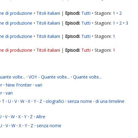
ne di produzione
Titoli italiani
|
Tutti
Stagioni:
1
2
ne di produzione
Titoli italiani
|
Tutti
Stagioni:
1
2
3
ne di produzione
Titoli italiani
|
Tutti
Stagioni:
1
ne di produzione
Titoli italiani
|
Tutti
Stagioni:
1
ante volte...
·
VOY - Quante volte...
·
Quante volte...
r
·
New Frontier
·
vari
r
·
vari
·
T
·
U
·
V
·
W
·
X
·
Y
·
Z
·
olografici
·
senza nome
·
di una timeline
U
·
V
·
W
·
X
·
Y
·
Z
·
Altre
U
·
V
·
W
·
X
·
Y
·
Z
·
senza nome