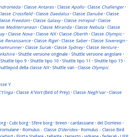
ndromeda
·
Classe
Antares
·
Classe
Apollo
·
Classe
Challenger
·
Classe
Crossfield
·
Classe
Daedalus
·
Classe
Danube
·
Classe
lasse
Freedom
·
Classe
Galaxy
·
Classe
Intrepid
·
Classe
sse
Mediterranean
·
Classe
Miranda
·
Classe
Nebula
·
Classe
ay
·
Classe
Nova
·
Classe
NX
·
Classe
Oberth
·
Classe
Olympic
·
sse
Renaissance
·
Classe
Rigel
·
Classe
Saber
·
Classe
Sovereign
·
eamrunner
·
Classe
Surak
·
Classe
Sydney
·
Classe
Venture
·
rkshire
·
Shuttle versione originale
·
Shuttle versione angolare
·
Shuttle tipo 9
·
Shuttle tipo 10
·
Shuttle tipo 11
·
Shuttle tipo 15
·
huttlepod della classe
NX
·
Shuttle vari
·
Classe
Olympic
asse Y
't'inga
·
Classe
K'Vort
(Bird of Prey)
·
Classe
Negh'var
·
Classe
org
·
Cubi borg
·
Sfere borg
·
breen
·
cardassiane
·
del Dominio
·
romulane
·
Romulus - Classe
D'deridex
·
Romulus - Classe Bird
Warbird
·
Flotta Stellare
·
tellarite
·
terrestri
·
vidiiane
·
federali
·
UFP