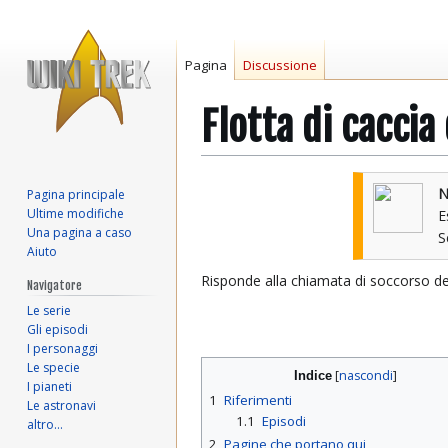
Pagina
Discussione
Flotta di cacci
Vai
Vai
N
Pagina principale
alla
alla
Ultime modifiche
E
navigazione
ricerca
Una pagina a caso
Aiuto
Risponde alla chiamata di soccorso de
Navigatore
Le serie
Gli episodi
I personaggi
Le specie
Indice
I pianeti
1
Riferimenti
Le astronavi
1.1
Episodi
altro…
2
Pagine che portano qui