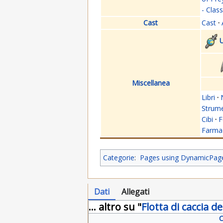
- Clas
Cast
Cast
·
U
Miscellanea
Libri
·
Strume
Cibi
·
F
Farmac
Categorie
:
Pages using DynamicPageL
Dati
Allegati
... altro su "
Flotta di caccia 
C