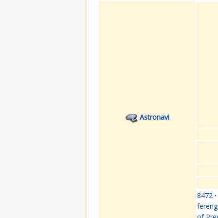
Astronavi
8472
·
fereng
of Pre