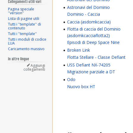
Collegamenti utili vari
Astronavi del Dominio
Pagina speciale
''version''
Dominio - Caccia
Lista di pagine utili
Caccia (asdomkcaccia)
Tutti i ''template'' di
contenuto
Flotta di caccia del Dominio
Tutti i ''template''
(asdomkcacciaflotta2)
Tutti i moduli di codice
Episodi di Deep Space Nine
LUA
Caricamento massivo
Broken Link
Flotta Stellare - Classe Defiant
In altre lingue
USS Defiant NX-74205
Aggiungi
collegamenti
Migrazione parziale a DT
Odo
Nuovo box HT