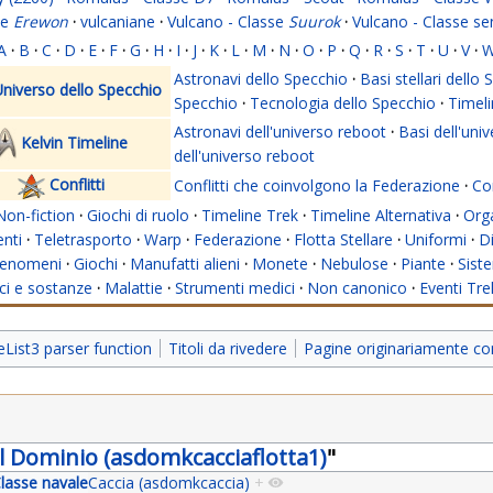
se
Erewon
·
vulcaniane
·
Vulcano - Classe
Suurok
·
Vulcano - Classe s
A
·
B
·
C
·
D
·
E
·
F
·
G
·
H
·
I
·
J
·
K
·
L
·
M
·
N
·
O
·
P
·
Q
·
R
·
S
·
T
·
U
·
V
·
Astronavi dello Specchio
·
Basi stellari dello
niverso dello Specchio
Specchio
·
Tecnologia dello Specchio
·
Timeli
Astronavi dell'universo reboot
·
Basi dell'uni
Kelvin Timeline
dell'universo reboot
Conflitti
Conflitti che coinvolgono la Federazione
·
Con
Non-fiction
·
Giochi di ruolo
·
Timeline Trek
·
Timeline Alternativa
·
Org
nti
·
Teletrasporto
·
Warp
·
Federazione
·
Flotta Stellare
·
Uniformi
·
Di
enomeni
·
Giochi
·
Manufatti alieni
·
Monete
·
Nebulose
·
Piante
·
Siste
i e sostanze
·
Malattie
·
Strumenti medici
·
Non canonico
·
Eventi Tre
ist3 parser function
Titoli da rivedere
Pagine originariamente co
del Dominio (asdomkcacciaflotta1)
"
lasse navale
Caccia (asdomkcaccia)
+