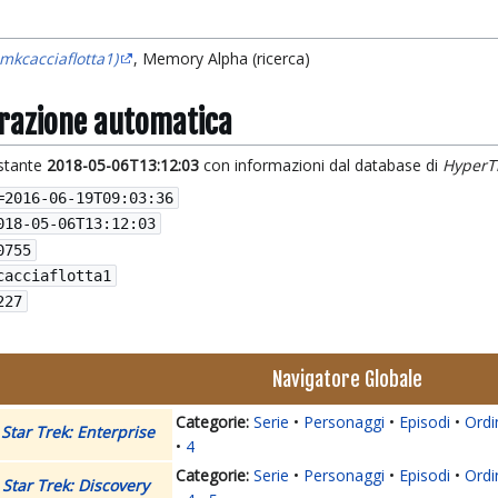
omkcacciaflotta1)
, Memory Alpha (ricerca)
grazione automatica
istante
2018-05-06T13:12:03
con informazioni dal database di
HyperT
=
2016-06-19T09:03:36
018-05-06T13:12:03
0755
cacciaflotta1
227
Navigatore Globale
Serie
Personaggi
Episodi
Ordi
Star Trek: Enterprise
4
Serie
Personaggi
Episodi
Ordi
Star Trek: Discovery