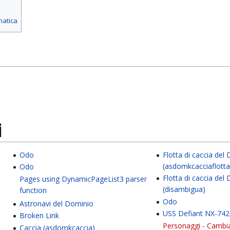
matica
i
Odo
Flotta di caccia del
(asdomkcacciaflotta
Odo
Flotta di caccia del
Pages using DynamicPageList3 parser
(disambigua)
function
Odo
Astronavi del Dominio
USS Defiant NX-74
Broken Link
Personaggi - Cambia
Caccia (asdomkcaccia)