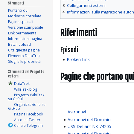
Strumenti
3
Collegamenti esterni
Puntano qui
4
Informazioni sulla migrazione auto
Modifiche correlate
Pagine speciali
Versione stampabile
Riferimenti
Link permanente
Informazioni pagina
Batch upload
Episodi
Cita questa pagina
Elemento DataTrek
Broken Link
Sfoglia le proprietà
Strumenti del Progetto
Pagine che portano qu
esterni
DataTrek
WikiTrek blog
Progetto WikiTrek
su GitPull
Organizzazione su
GitHub
Astronavi
Pagina Facebook
Astronavi del Dominio
Account Twitter
Canale Telegram
USS Defiant NX-74205
Astronavi del Dominio