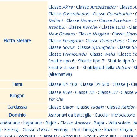
Classe
Akira
·
Classe
Ambassador
·
Classe
A
Classe
Constellation
·
Classe
Constitution
·
Defiant
·
Classe
Deneva
·
Classe
Excelsior
·
C
Istanbul
·
Classe
Korolev
·
Classe
Luna
·
Cla
New Orleans
·
Classe
Niagara
·
Classe
Norw
Flotta Stellare
Classe
Peregrine
·
Classe
Prometheus
·
Cla
Classe
Soyuz
·
Classe
Springfield
·
Classe
St
Classe
Wambundu
·
Classe
Wells
·
Classe
Yo
Shuttle tipo 6
·
Shuttle tipo 7
·
Shuttle tipo 8
·
Shuttle classe II
·
Shuttlepod della
Defiant
·
S
(alternativa)
Terra
Classe DY-100
·
Classe DY-500
·
Classe J
·
Cl
Classe
B'rel
·
Classe
D5
·
Classe
D7
·
Classe
K
Klingon
Vor'cha
Cardassia
Classe
Galor
·
Classe
Hideki
·
Classe
Keldon
Dominio
Astronavi da battaglia
·
Caccia
·
Incrociatore
andoriane
·
bajoriane
·
Bajor - Classe
Antares
·
Bajor - Vela solare
·
b
i
·
Ferengi - Classe
D'Kora
·
Ferengi - Pod
·
hirogene
·
kazon
·
klingon
·
y (2260)
·
Romulus - Classe D7
·
Romulus - Scout
·
Romulus - Classe 