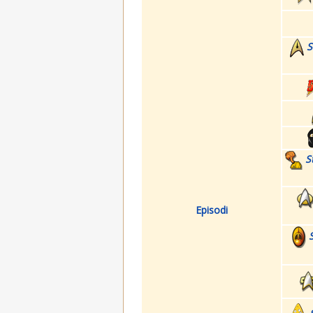
S
S
Episodi