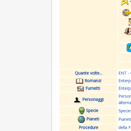
Quante volte...
ENT - 
Romanzi
Enterp
Fumetti
Enterp
Perso
Personaggi
altern
Specie
Specie
Pianeti
Pianet
Procedure
della F