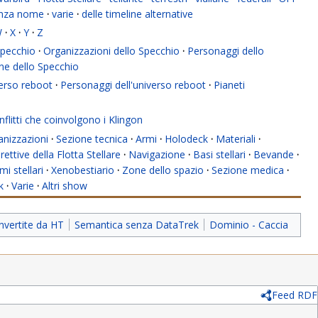
enza nome
·
varie
·
delle timeline alternative
W
·
X
·
Y
·
Z
 Specchio
·
Organizzazioni dello Specchio
·
Personaggi dello
ne dello Specchio
verso reboot
·
Personaggi dell'universo reboot
·
Pianeti
flitti che coinvolgono i Klingon
anizzazioni
·
Sezione tecnica
·
Armi
·
Holodeck
·
Materiali
·
rettive della Flotta Stellare
·
Navigazione
·
Basi stellari
·
Bevande
·
mi stellari
·
Xenobestiario
·
Zone dello spazio
·
Sezione medica
·
k
·
Varie
·
Altri show
nvertite da HT
Semantica senza DataTrek
Dominio - Caccia
Feed RDF