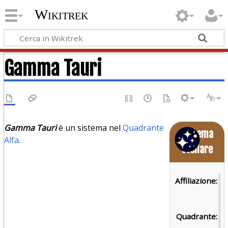
Wikitrek
Gamma Tauri
Gamma Tauri
è un sistema nel
Quadrante
Sistema
Alfa
.
stellare
Affiliazione:
Fe
de
Un
Quadrante:
Q
Al