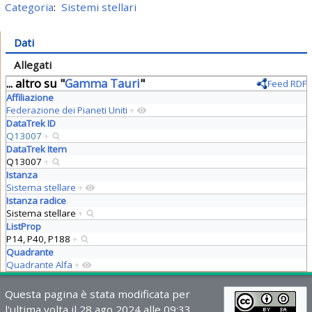
Categoria
:
Sistemi stellari
Dati
Allegati
... altro su "
Gamma Tauri
"
Feed RDF
Affiliazione
Federazione dei Pianeti Uniti
+
DataTrek ID
Q13007
+
DataTrek Item
Q13007
+
Istanza
Sistema stellare
+
Istanza radice
Sistema stellare
+
ListProp
P14, P40, P188
+
Quadrante
Quadrante Alfa
+
Questa pagina è stata modificata per
l'ultima volta il 28 ago 2024 alle 09:33.