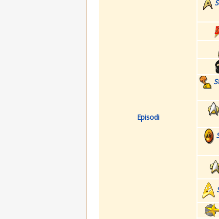
S
S
Episodi