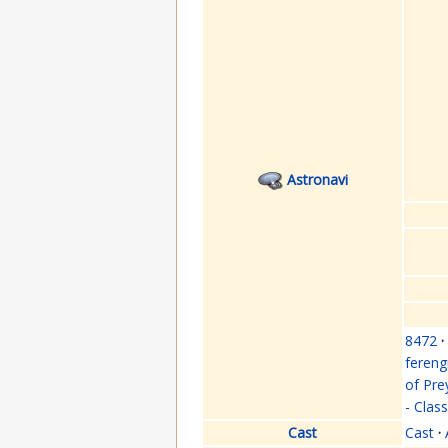
Astronavi
8472
·
fereng
of Pre
- Clas
Cast
Cast
·