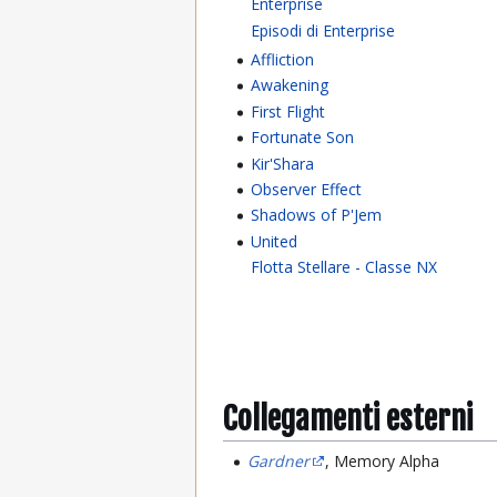
Enterprise
Episodi di Enterprise
Affliction
Awakening
First Flight
Fortunate Son
Kir'Shara
Observer Effect
Shadows of P'Jem
United
Flotta Stellare - Classe NX
Collegamenti esterni
Gardner
, Memory Alpha