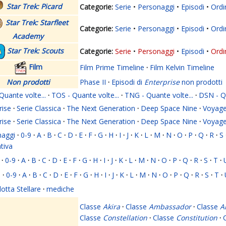
Star Trek: Picard
Serie
Personaggi
Episodi
Ordi
Star Trek: Starfleet
Serie
Personaggi
Episodi
Ordi
Academy
Star Trek: Scouts
Serie
Personaggi
Episodi
Ordi
Film
Film Prime Timeline
·
Film Kelvin Timeline
Non prodotti
Phase II
·
Episodi di
Enterprise
non prodotti
Quante volte...
·
TOS - Quante volte...
·
TNG - Quante volte...
·
DSN - Qu
rise
·
Serie Classica
·
The Next Generation
·
Deep Space Nine
·
Voyage
rise
·
Serie Classica
·
The Next Generation
·
Deep Space Nine
·
Voyage
naggi
·
0-9
·
A
·
B
·
C
·
D
·
E
·
F
·
G
·
H
·
I
·
J
·
K
·
L
·
M
·
N
·
O
·
P
·
Q
·
R
·
S
ativa
·
0-9
·
A
·
B
·
C
·
D
·
E
·
F
·
G
·
H
·
I
·
J
·
K
·
L
·
M
·
N
·
O
·
P
·
Q
·
R
·
S
·
T
·
i
·
0-9
·
A
·
B
·
C
·
D
·
E
·
F
·
G
·
H
·
I
·
J
·
K
·
L
·
M
·
N
·
O
·
P
·
Q
·
R
·
S
·
T
·
lotta Stellare
·
mediche
Classe
Akira
·
Classe
Ambassador
·
Classe
A
Classe
Constellation
·
Classe
Constitution
·