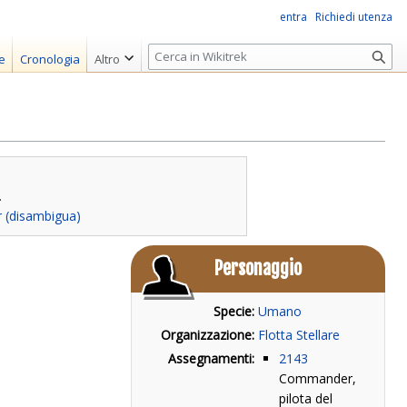
entra
Richiedi utenza
R
e
Cronologia
Altro
i
c
e
r
c
a
.
 (disambigua)
Personaggio
Specie:
Umano
Organizzazione:
Flotta Stellare
Assegnamenti:
2143
Commander,
pilota del