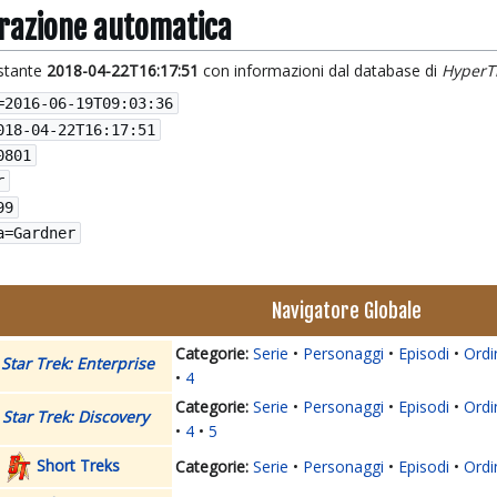
grazione automatica
istante
2018-04-22T16:17:51
con informazioni dal database di
HyperT
=
2016-06-19T09:03:36
018-04-22T16:17:51
0801
r
99
a=Gardner
Navigatore Globale
Serie
Personaggi
Episodi
Ordi
Star Trek: Enterprise
4
Serie
Personaggi
Episodi
Ordi
Star Trek: Discovery
4
5
Short Treks
Serie
Personaggi
Episodi
Ordi