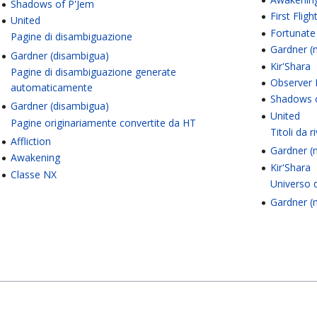
Shadows of P'Jem
First Fligh
United
Fortunate
Pagine di disambiguazione
Gardner (
Gardner (disambigua)
Kir'Shara
Pagine di disambiguazione generate
Observer 
automaticamente
Shadows 
Gardner (disambigua)
United
Pagine originariamente convertite da HT
Titoli da 
Affliction
Gardner (
Awakening
Kir'Shara
Classe NX
Universo 
Gardner (