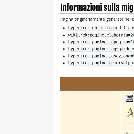
Informazioni sulla mi
Pagina originariamente generata nell'
hypertrek:db.ultimamodifica
wikitrek:pagine.elaborata=
2
hypertrek:pagine.idpagina=1
hypertrek:pagine.tag=gardne
hypertrek:pagine.idsezione=
hypertrek:pagine.memoryalph