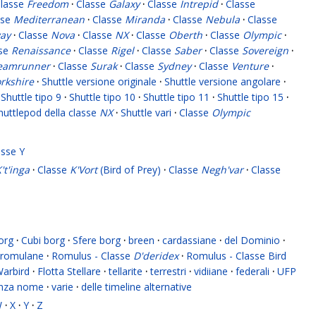
lasse
Freedom
·
Classe
Galaxy
·
Classe
Intrepid
·
Classe
sse
Mediterranean
·
Classe
Miranda
·
Classe
Nebula
·
Classe
ay
·
Classe
Nova
·
Classe
NX
·
Classe
Oberth
·
Classe
Olympic
·
sse
Renaissance
·
Classe
Rigel
·
Classe
Saber
·
Classe
Sovereign
·
eamrunner
·
Classe
Surak
·
Classe
Sydney
·
Classe
Venture
·
rkshire
·
Shuttle versione originale
·
Shuttle versione angolare
·
Shuttle tipo 9
·
Shuttle tipo 10
·
Shuttle tipo 11
·
Shuttle tipo 15
·
huttlepod della classe
NX
·
Shuttle vari
·
Classe
Olympic
asse Y
't'inga
·
Classe
K'Vort
(Bird of Prey)
·
Classe
Negh'var
·
Classe
org
·
Cubi borg
·
Sfere borg
·
breen
·
cardassiane
·
del Dominio
·
romulane
·
Romulus - Classe
D'deridex
·
Romulus - Classe Bird
Warbird
·
Flotta Stellare
·
tellarite
·
terrestri
·
vidiiane
·
federali
·
UFP
enza nome
·
varie
·
delle timeline alternative
W
·
X
·
Y
·
Z