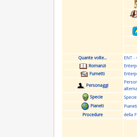
Quante volte...
ENT - 
Romanzi
Enterp
Fumetti
Enterp
Perso
Personaggi
altern
Specie
Specie
Pianeti
Pianet
Procedure
della F