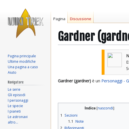
Pagina
Discussione
Gardner (gardn
Vai
Vai
N
Pagina principale
alla
alla
Ultime modifiche
E
navigazione
ricerca
Una pagina a caso
Aiuto
Gardner (gardner)
è un
Personaggi - G
Navigatore
Le serie
Gli episodi
I personaggi
Le specie
Indice
I pianeti
1
Sezioni
Le astronavi
1.1
Note
altro…
2
Riferimenti