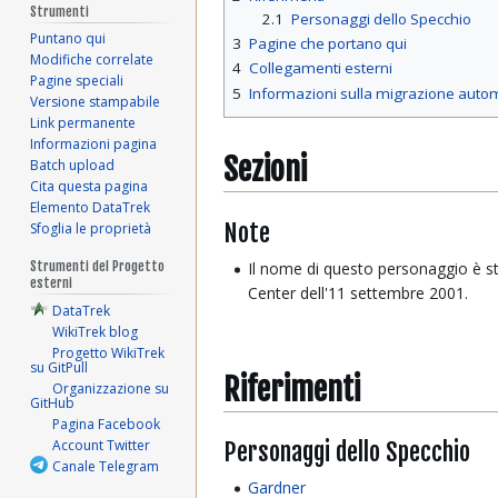
Strumenti
2.1
Personaggi dello Specchio
Puntano qui
3
Pagine che portano qui
Modifiche correlate
4
Collegamenti esterni
Pagine speciali
5
Informazioni sulla migrazione auto
Versione stampabile
Link permanente
Informazioni pagina
Sezioni
Batch upload
Cita questa pagina
Elemento DataTrek
Note
Sfoglia le proprietà
Il nome di questo personaggio è s
Strumenti del Progetto
esterni
Center dell'11 settembre 2001.
DataTrek
WikiTrek blog
Progetto WikiTrek
su GitPull
Riferimenti
Organizzazione su
GitHub
Pagina Facebook
Personaggi dello Specchio
Account Twitter
Canale Telegram
Gardner