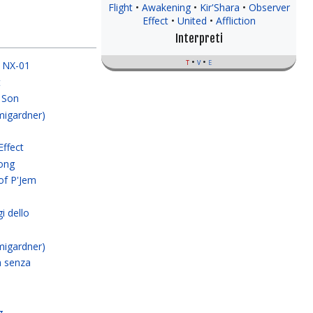
Flight
Awakening
Kir'Shara
Observer
Effect
United
Affliction
Interpreti
t
v
e
e NX-01
t
 Son
migardner)
Effect
rong
of P'Jem
i dello
migardner)
a senza
g