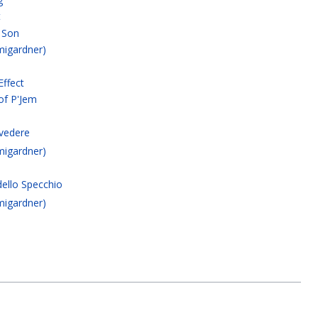
t
 Son
migardner)
Effect
of P'Jem
rivedere
migardner)
dello Specchio
migardner)