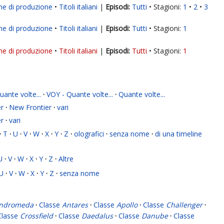
ne di produzione
Titoli italiani
|
Tutti
Stagioni:
1
2
3
ne di produzione
Titoli italiani
|
Tutti
Stagioni:
1
ne di produzione
Titoli italiani
|
Tutti
Stagioni:
1
ante volte...
·
VOY - Quante volte...
·
Quante volte...
r
·
New Frontier
·
vari
r
·
vari
·
T
·
U
·
V
·
W
·
X
·
Y
·
Z
·
olografici
·
senza nome
·
di una timeline
U
·
V
·
W
·
X
·
Y
·
Z
·
Altre
U
·
V
·
W
·
X
·
Y
·
Z
·
senza nome
ndromeda
·
Classe
Antares
·
Classe
Apollo
·
Classe
Challenger
·
Classe
Crossfield
·
Classe
Daedalus
·
Classe
Danube
·
Classe