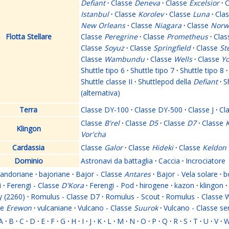
Defiant
·
Classe
Deneva
·
Classe
Excelsior
·
C
Istanbul
·
Classe
Korolev
·
Classe
Luna
·
Cla
New Orleans
·
Classe
Niagara
·
Classe
Norw
Flotta Stellare
Classe
Peregrine
·
Classe
Prometheus
·
Cla
Classe
Soyuz
·
Classe
Springfield
·
Classe
St
Classe
Wambundu
·
Classe
Wells
·
Classe
Yo
Shuttle tipo 6
·
Shuttle tipo 7
·
Shuttle tipo 8
·
Shuttle classe II
·
Shuttlepod della
Defiant
·
S
(alternativa)
Terra
Classe DY-100
·
Classe DY-500
·
Classe J
·
Cl
Classe
B'rel
·
Classe
D5
·
Classe
D7
·
Classe
K
Klingon
Vor'cha
Cardassia
Classe
Galor
·
Classe
Hideki
·
Classe
Keldon
Dominio
Astronavi da battaglia
·
Caccia
·
Incrociatore
andoriane
·
bajoriane
·
Bajor - Classe
Antares
·
Bajor - Vela solare
·
b
i
·
Ferengi - Classe
D'Kora
·
Ferengi - Pod
·
hirogene
·
kazon
·
klingon
·
y (2260)
·
Romulus - Classe D7
·
Romulus - Scout
·
Romulus - Classe 
se
Erewon
·
vulcaniane
·
Vulcano - Classe
Suurok
·
Vulcano - Classe s
A
·
B
·
C
·
D
·
E
·
F
·
G
·
H
·
I
·
J
·
K
·
L
·
M
·
N
·
O
·
P
·
Q
·
R
·
S
·
T
·
U
·
V
·