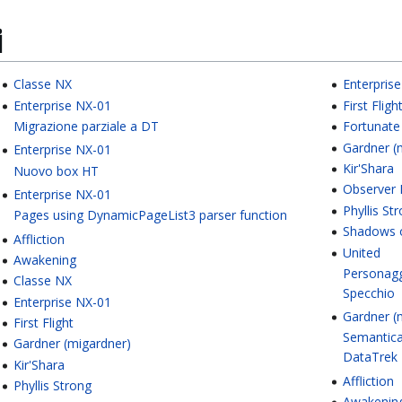
i
Classe NX
Enterpris
Enterprise NX-01
First Fligh
Migrazione parziale a DT
Fortunate
Gardner (
Enterprise NX-01
Kir'Shara
Nuovo box HT
Observer 
Enterprise NX-01
Phyllis St
Pages using DynamicPageList3 parser function
Shadows 
Affliction
United
Awakening
Personagg
Classe NX
Specchio
Enterprise NX-01
Gardner (
First Flight
Semantic
Gardner (migardner)
DataTrek
Kir'Shara
Affliction
Phyllis Strong
Awakenin