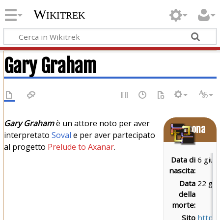
Wikitrek
Gary Graham
Gary Graham
è un attore noto per aver
Persona
interpretato
Soval
e per aver partecipato
al progetto
Prelude to Axanar
.
Data di
6 giu
nascita:
Data
22 ge
della
morte:
Sito
http: