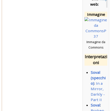
web:
Immagine
Immagine da
Commons
Interpretazi
oni
Soval
(specchi
o)
:
In a
Mirror,
Darkly -
Part II
Soval
:
Broken