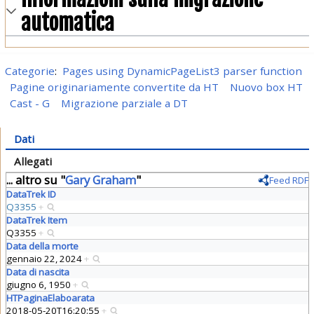
automatica
Categorie
:
Pages using DynamicPageList3 parser function
Pagine originariamente convertite da HT
Nuovo box HT
Cast - G
Migrazione parziale a DT
Dati
Allegati
... altro su "
Gary Graham
"
Feed RDF
DataTrek ID
Q3355
+
DataTrek Item
Q3355
+
Data della morte
gennaio 22, 2024
+
Data di nascita
giugno 6, 1950
+
HTPaginaElaboarata
2018-05-20T16:20:55
+