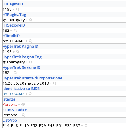
HTPaginaID
1198
+
HTPaginaTag
grahamgary
+
HTSezioneID
182
+
HTimdbID
nm0334048
+
HyperTrek Pagina ID
1198
+
HyperTrek Pagina Tag
grahamgary
+
HyperTrek Sezione ID
182
+
HyperTrek istante di importazione
16:20:55, 20 maggio 2018
+
Identificativo su IMDB
nm0334048
+
Istanza
Persona
+
Istanza radice
Persona
+
ListProp
P14, P48, P119, P52, P79, P43, P61, P35, P37
+