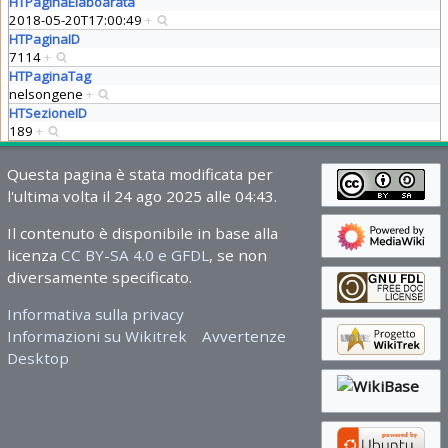
HTPaginaElaboarata
2018-05-20T17:00:49
+
HTPaginaID
7114
+
HTPaginaTag
nelsongene
+
HTSezioneID
189
+
Questa pagina è stata modificata per
l'ultima volta il 24 ago 2025 alle 04:43.
Il contenuto è disponibile in base alla
licenza
CC BY-SA 4.0 e GFDL
, se non
diversamente specificato.
Informativa sulla privacy
Informazioni su Wikitrek
Avvertenze
Desktop