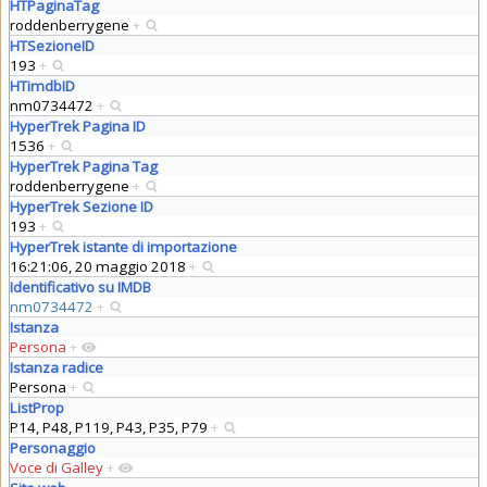
HTPaginaTag
roddenberrygene
+
HTSezioneID
193
+
HTimdbID
nm0734472
+
HyperTrek Pagina ID
1536
+
HyperTrek Pagina Tag
roddenberrygene
+
HyperTrek Sezione ID
193
+
HyperTrek istante di importazione
16:21:06, 20 maggio 2018
+
Identificativo su IMDB
nm0734472
+
Istanza
Persona
+
Istanza radice
Persona
+
ListProp
P14, P48, P119, P43, P35, P79
+
Personaggio
Voce di Galley
+