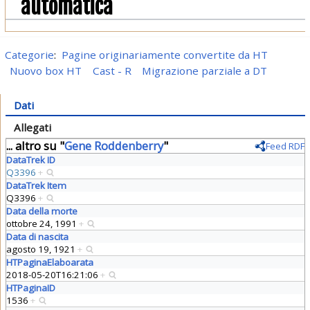
automatica
Categorie
:
Pagine originariamente convertite da HT
Nuovo box HT
Cast - R
Migrazione parziale a DT
Dati
Allegati
... altro su "
Gene Roddenberry
"
Feed RDF
DataTrek ID
Q3396
+
DataTrek Item
Q3396
+
Data della morte
ottobre 24, 1991
+
Data di nascita
agosto 19, 1921
+
HTPaginaElaboarata
2018-05-20T16:21:06
+
HTPaginaID
1536
+