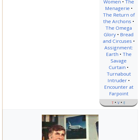
Women
The
Menagerie
The Return of
the Archons
The Omega
Glory
Bread
and Circuses
Assignment:
Earth
The
Savage
Curtain
Turnabout
Intruder
Encounter at
Farpoint
t
v
e