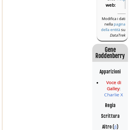
web:
Modifica i dati
nella
pagina
della entità
su
DataTrek
Gene
Roddenberry
Apparizioni
Voce di
Galley
:
Charlie X
Regia
Scrittura
Altro (
β
)