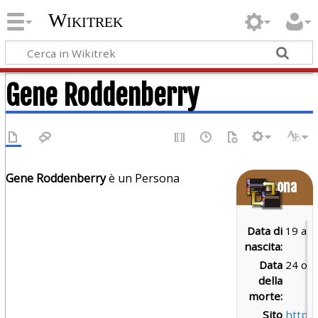
Wikitrek
Gene Roddenberry
Gene Roddenberry
è un Persona
Persona
Data di
19 ag
nascita:
Data
24 ot
della
morte:
Sito
http: