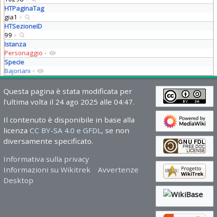
HTPaginaTag
gia1
+
HTSezioneID
99
+
Istanza
Personaggio
+
Specie
Bajoriani
+
Questa pagina è stata modificata per
l'ultima volta il 24 ago 2025 alle 04:47.
Il contenuto è disponibile in base alla
licenza
CC BY-SA 4.0 e GFDL
, se non
diversamente specificato.
Informativa sulla privacy
Informazioni su Wikitrek
Avvertenze
Desktop