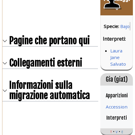
o
Specie:
Bajori
Pagine che portano qui
Interpreti:
Laura
Jane
Collegamenti esterni
Salvato
Gia (gia1)
Informazioni sulla
migrazione automatica
Apparizioni
Accession
Interpreti
t
v
e