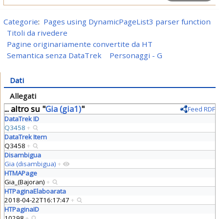
Categorie
:
Pages using DynamicPageList3 parser function
Titoli da rivedere
Pagine originariamente convertite da HT
Semantica senza DataTrek
Personaggi - G
Dati
Allegati
... altro su "
Gia (gia1)
"
Feed RDF
DataTrek ID
Q3458
+
DataTrek Item
Q3458
+
Disambigua
Gia (disambigua)
+
HTMAPage
Gia_(Bajoran)
+
HTPaginaElaboarata
2018-04-22T16:17:47
+
HTPaginaID
10298
+