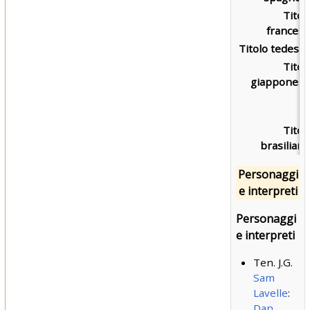
Titol
francese
Titolo tedesco
Titol
giapponese
Titol
brasiliano
Personaggi
e interpreti
Personaggi
e interpreti
Ten. J.G.
Sam
Lavelle
:
Dan