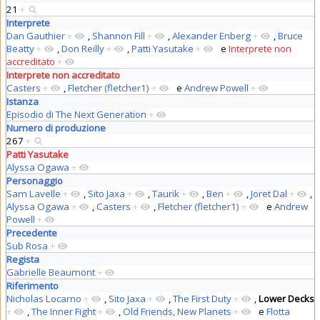
21
+
Interprete
Dan Gauthier
+
,
Shannon Fill
+
,
Alexander Enberg
+
,
Bruce
Beatty
+
,
Don Reilly
+
,
Patti Yasutake
+
e
Interprete non
accreditato
+
Interprete non accreditato
Casters
+
,
Fletcher (fletcher1)
+
e
Andrew Powell
+
Istanza
Episodio di The Next Generation
+
Numero di produzione
267
+
Patti Yasutake
Alyssa Ogawa
+
Personaggio
Sam Lavelle
+
,
Sito Jaxa
+
,
Taurik
+
,
Ben
+
,
Joret Dal
+
,
Alyssa Ogawa
+
,
Casters
+
,
Fletcher (fletcher1)
+
e
Andrew
Powell
+
Precedente
Sub Rosa
+
Regista
Gabrielle Beaumont
+
Riferimento
Nicholas Locarno
+
,
Sito Jaxa
+
,
The First Duty
+
,
Lower Decks
+
,
The Inner Fight
+
,
Old Friends, New Planets
+
e
Flotta