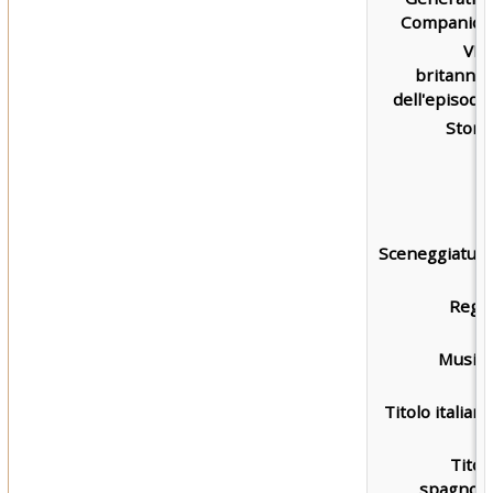
Companion
VH
britannic
dell'episodio
Storia
Sceneggiatura
Regia
Musica
Titolo italiano
Titol
spagnolo