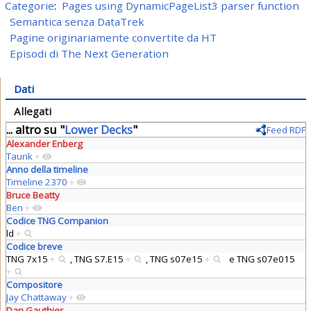
Categorie
:
Pages using DynamicPageList3 parser function
Semantica senza DataTrek
Pagine originariamente convertite da HT
Episodi di The Next Generation
Dati
Allegati
... altro su "
Lower Decks
"
Feed RDF
Alexander Enberg
Taurik
+
Anno della timeline
Timeline 2370
+
Bruce Beatty
Ben
+
Codice TNG Companion
ld
+
Codice breve
TNG 7x15
+
,
TNG S7.E15
+
,
TNG s07e15
+
e
TNG s07e015
+
Compositore
Jay Chattaway
+
Dan Gauthier