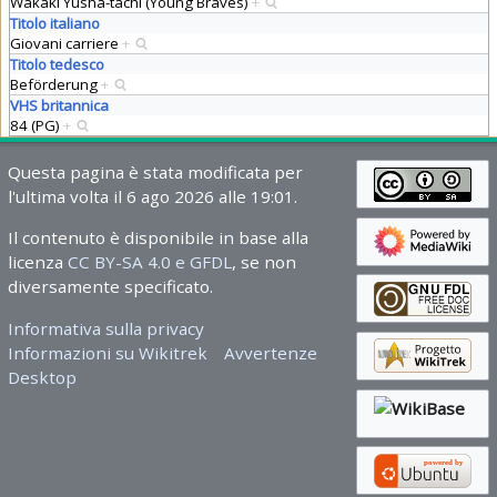
Wakaki Yusha-tachi (Young Braves)
+
Titolo italiano
Giovani carriere
+
Titolo tedesco
Beförderung
+
VHS britannica
84 (PG)
+
Questa pagina è stata modificata per
l'ultima volta il 6 ago 2026 alle 19:01.
Il contenuto è disponibile in base alla
licenza
CC BY-SA 4.0 e GFDL
, se non
diversamente specificato.
Informativa sulla privacy
Informazioni su Wikitrek
Avvertenze
Desktop