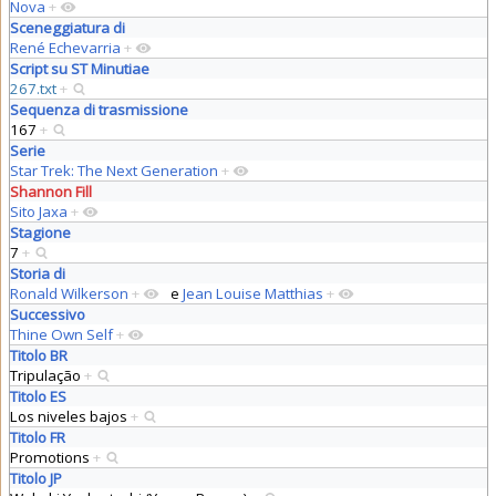
Nova
+
Sceneggiatura di
René Echevarria
+
Script su ST Minutiae
267.txt
+
Sequenza di trasmissione
167
+
Serie
Star Trek: The Next Generation
+
Shannon Fill
Sito Jaxa
+
Stagione
7
+
Storia di
Ronald Wilkerson
+
e
Jean Louise Matthias
+
Successivo
Thine Own Self
+
Titolo BR
Tripulação
+
Titolo ES
Los niveles bajos
+
Titolo FR
Promotions
+
Titolo JP