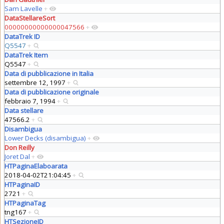
Sam Lavelle
+
DataStellareSort
00000000000000047566
+
DataTrek ID
Q5547
+
DataTrek Item
Q5547
+
Data di pubblicazione in Italia
settembre 12, 1997
+
Data di pubblicazione originale
febbraio 7, 1994
+
Data stellare
47566.2
+
Disambigua
Lower Decks (disambigua)
+
Don Reilly
Joret Dal
+
HTPaginaElaboarata
2018-04-02T21:04:45
+
HTPaginaID
2721
+
HTPaginaTag
tng167
+
HTSezioneID