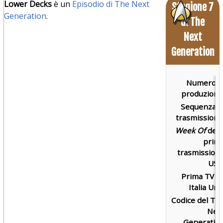
Lower Decks
è un
Episodio di The Next
Stagione 7
Generation
.
di The
Next
Generation
Numero d
produzione
Sequenza d
trasmissione
Week Of
dell
prim
trasmission
USA
Prima TV s
Italia Uno
Codice del Th
Nex
Generatio