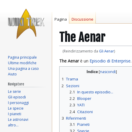
Pagina
Discussione
The Aenar
(Reindirizzamento da
Gli Aenar
)
Pagina principale
Vai
Vai
The Aenar
è un
Episodio di Enterprise
.
Ultime modifiche
alla
alla
Una pagina a caso
Indice
navigazione
ricerca
Aiuto
1
Trama
Navigatore
2
Sezioni
Le serie
2.1
In questo episodio...
Gli episodi
2.2
Blooper
I personaggi
2.3
YATI
Le specie
2.4
Citazioni
I pianeti
3
Riferimenti
Le astronavi
3.1
Pianeti
altro…
3.2
Specie