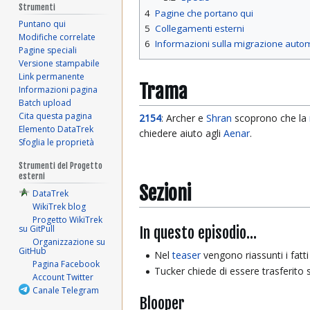
Strumenti
4
Pagine che portano qui
Puntano qui
5
Collegamenti esterni
Modifiche correlate
6
Informazioni sulla migrazione auto
Pagine speciali
Versione stampabile
Link permanente
Trama
Informazioni pagina
Batch upload
Cita questa pagina
2154
: Archer e
Shran
scoprono che la
Elemento DataTrek
chiedere aiuto agli
Aenar
.
Sfoglia le proprietà
Strumenti del Progetto
esterni
Sezioni
DataTrek
WikiTrek blog
Progetto WikiTrek
In questo episodio...
su GitPull
Organizzazione su
GitHub
Nel
teaser
vengono riassunti i fatti
Pagina Facebook
Tucker chiede di essere trasferito 
Account Twitter
Canale Telegram
Blooper