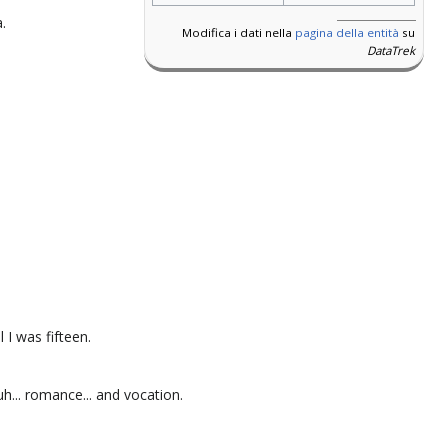
.
Modifica i dati nella
pagina della entità
su
DataTrek
 I was fifteen.
uh... romance... and vocation.