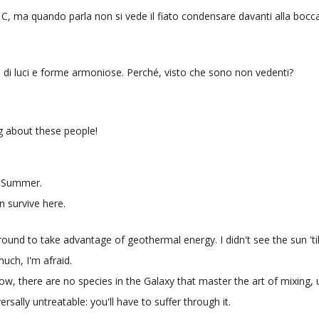
C, ma quando parla non si vede il fiato condensare davanti alla bocca
ca di luci e forme armoniose. Perché, visto che sono non vedenti?
g about these people!
of Summer.
an survive here.
ground to take advantage of geothermal energy. I didn't see the sun 'till
much, I'm afraid.
 know, there are no species in the Galaxy that master the art of mixing, 
iversally untreatable: you'll have to suffer through it.