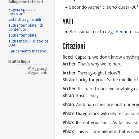
Collegamenti utili vari
Secondo Archer ci sono quasi -30° 
Pagina speciale
''version''
Lista di pagine utili
YATI
Tutti i ''template'' di
contenuto
Bellissima la città degli
Aenar
, ric
Tutti i ''template''
Tutti i moduli di codice
Citazioni
LUA
Caricamento massivo
Reed
: Captain, we don't know anythin
In altre lingue
Archer
: That's why we're here.
Aggiungi
collegamenti
Archer
: Twenty-eight below?!
Shran
: Lucky for you it's the middle 
Archer
: It's hard to believe anything c
Shran
: It isn't easy.
Shran
: Andorian cities are built under
Phlox
: Diagnostics will only tell us so 
Phlox
: It's not your fault. As far as I
Phlox
: This is... one ailment that is un