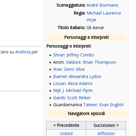
Sceneggiatura:
André Bormanis
Regia:
Michael Laurence
Vejar
Titolo italiano:
Gli Aenar
Personaggi e interpreti
Personaggi e interpreti
carsi su
Andoria
per
Shran
:
Jeffrey Combs
Amm.
Valdore
:
Brian Thompson
Vrax
:
Geno Silva
Jhamel
:
Alexandra Lydon
Lissan
:
Alicia Adams
Nijil
:
J. Michael Flynn
Gareb
:
Scott Rinker
Guardiamarina
Tanner
:
Evan English
Navigatore episodi
< Precedente
Successivo >
United
Affliction