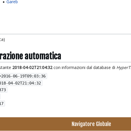
Gareb
ca)
grazione automatica
istante
2018-04-02T21:04:32
con informazioni dal database di
HyperT
=
2016-06-19T09:03:36
018-04-02T21:04:32
373
17
Navigatore Globale