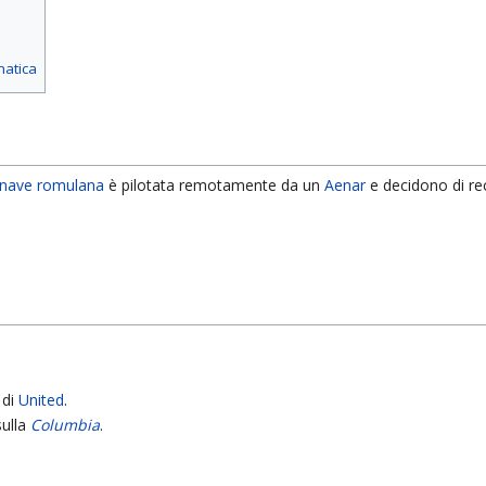
matica
nave romulana
è pilotata remotamente da un
Aenar
e decidono di re
 di
United
.
sulla
Columbia
.