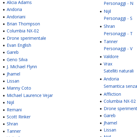
Alicia Adams
Personaggi - N
Andoria
Nijil
Andoriani
Personaggi - S
Brian Thompson
Shran
Columbia NX-02
Personaggi - T
Drone sperimentale
Tanner
Evan English
Personaggi - V
Gareb
Valdore
Geno Silva
Vrax
J. Michael Flynn
Satelliti naturali
Jhamel
Andoria
Lissan
Semantica senz
Manny Coto
Affliction
Michael Laurence Vejar
Columbia NX-02
Nijil
Drone speriment
Remani
Gareb
Scott Rinker
Jhamel
Shran
Lissan
Tanner
Nijil