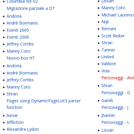
Lissan
Columbia NX-02
Manny Coto
Migrazione parziale a DT
Michael Laurenc
Andoria
Nijil
André Bormanis
Remani
Eventi 2005
Scott Rinker
Eventi 2006
Shran
Jeffrey Combs
Tanner
Manny Coto
United
Nuovo box HT
Valdore
Andoria
Vrax
André Bormanis
Personaggi - And
Jeffrey Combs
Shran
Manny Coto
Personaggi - G
Shran
Gareb
Pages using DynamicPageList3 parser
Personaggi - J
function
Jhamel
Aenar
Personaggi - L
Affliction
Alexandra Lydon
Lissan