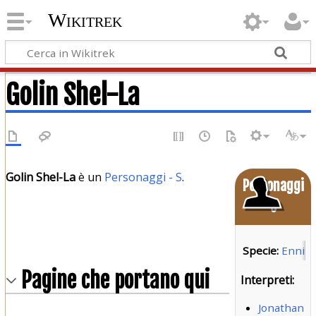
Wikitrek
Golin Shel-La
Golin Shel-La
è un
Personaggi - S
.
Personaggi
o
Specie:
Ennis
Pagine che portano qui
Interpreti:
Jonathan