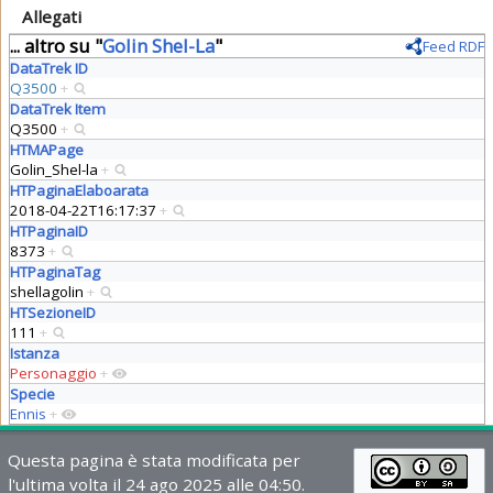
Allegati
... altro su "
Golin Shel-La
"
Feed RDF
DataTrek ID
Q3500
+
DataTrek Item
Q3500
+
HTMAPage
Golin_Shel-la
+
HTPaginaElaboarata
2018-04-22T16:17:37
+
HTPaginaID
8373
+
HTPaginaTag
shellagolin
+
HTSezioneID
111
+
Istanza
Personaggio
+
Specie
Ennis
+
Questa pagina è stata modificata per
l'ultima volta il 24 ago 2025 alle 04:50.