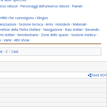
verso reboot
·
Personaggi dell'universo reboot
·
Pianeti
flitti che coinvolgono i Klingon
anizzazioni
·
Sezione tecnica
·
Armi
·
Holodeck
·
Materiali
·
rettive della Flotta Stellare
·
Navigazione
·
Basi stellari
·
Bevande
·
mi stellari
·
Xenobestiario
·
Zone dello spazio
·
Sezione medica
·
k
·
Varie
·
Altri show
st - C
Cast
Feed RDF