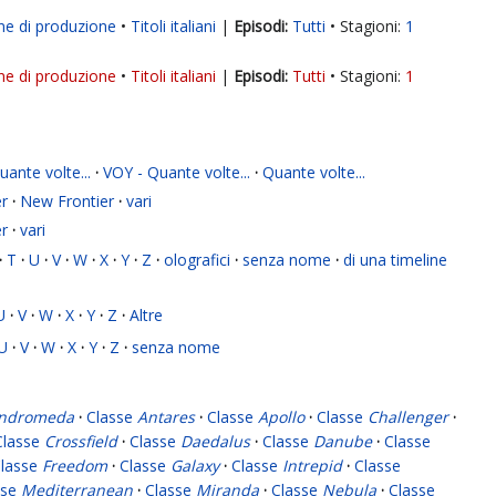
ne di produzione
Titoli italiani
|
Tutti
Stagioni:
1
ne di produzione
Titoli italiani
|
Tutti
Stagioni:
1
ante volte...
·
VOY - Quante volte...
·
Quante volte...
r
·
New Frontier
·
vari
r
·
vari
·
T
·
U
·
V
·
W
·
X
·
Y
·
Z
·
olografici
·
senza nome
·
di una timeline
U
·
V
·
W
·
X
·
Y
·
Z
·
Altre
U
·
V
·
W
·
X
·
Y
·
Z
·
senza nome
ndromeda
·
Classe
Antares
·
Classe
Apollo
·
Classe
Challenger
·
Classe
Crossfield
·
Classe
Daedalus
·
Classe
Danube
·
Classe
lasse
Freedom
·
Classe
Galaxy
·
Classe
Intrepid
·
Classe
sse
Mediterranean
·
Classe
Miranda
·
Classe
Nebula
·
Classe