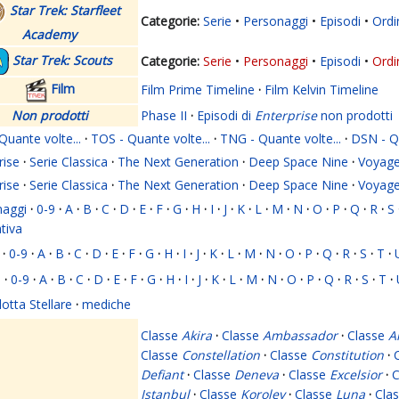
Star Trek: Starfleet
Serie
Personaggi
Episodi
Ordi
Academy
Star Trek: Scouts
Serie
Personaggi
Episodi
Ordi
Film
Film Prime Timeline
·
Film Kelvin Timeline
Non prodotti
Phase II
·
Episodi di
Enterprise
non prodotti
Quante volte...
·
TOS - Quante volte...
·
TNG - Quante volte...
·
DSN - Qu
rise
·
Serie Classica
·
The Next Generation
·
Deep Space Nine
·
Voyage
rise
·
Serie Classica
·
The Next Generation
·
Deep Space Nine
·
Voyage
naggi
·
0-9
·
A
·
B
·
C
·
D
·
E
·
F
·
G
·
H
·
I
·
J
·
K
·
L
·
M
·
N
·
O
·
P
·
Q
·
R
·
S
ativa
·
0-9
·
A
·
B
·
C
·
D
·
E
·
F
·
G
·
H
·
I
·
J
·
K
·
L
·
M
·
N
·
O
·
P
·
Q
·
R
·
S
·
T
·
i
·
0-9
·
A
·
B
·
C
·
D
·
E
·
F
·
G
·
H
·
I
·
J
·
K
·
L
·
M
·
N
·
O
·
P
·
Q
·
R
·
S
·
T
·
lotta Stellare
·
mediche
Classe
Akira
·
Classe
Ambassador
·
Classe
A
Classe
Constellation
·
Classe
Constitution
·
Defiant
·
Classe
Deneva
·
Classe
Excelsior
·
C
Istanbul
·
Classe
Korolev
·
Classe
Luna
·
Cla