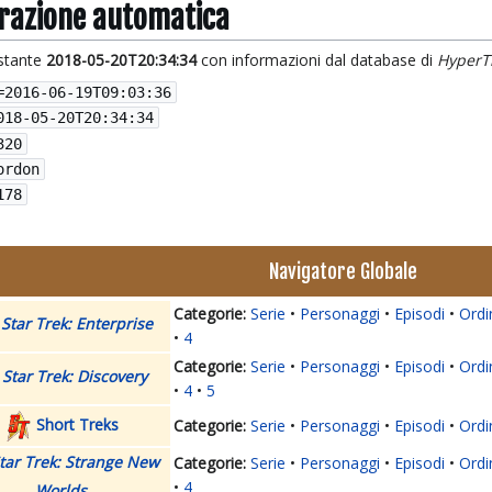
grazione automatica
istante
2018-05-20T20:34:34
con informazioni dal database di
HyperT
=
2016-06-19T09:03:36
018-05-20T20:34:34
320
ordon
178
Navigatore Globale
Serie
Personaggi
Episodi
Ordi
Star Trek: Enterprise
4
Serie
Personaggi
Episodi
Ordi
Star Trek: Discovery
4
5
Short Treks
Serie
Personaggi
Episodi
Ordi
tar Trek: Strange New
Serie
Personaggi
Episodi
Ordi
4
Worlds