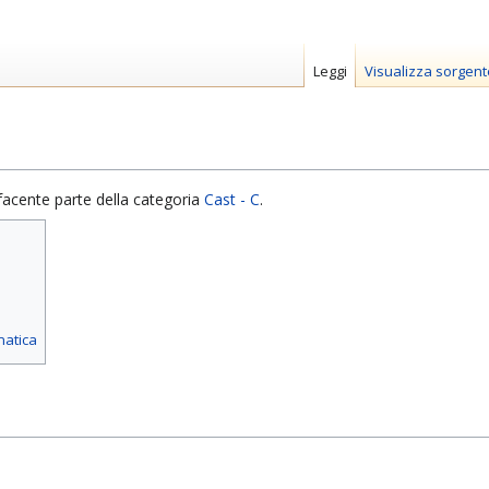
Leggi
Visualizza sorgent
facente parte della categoria
Cast - C
.
matica