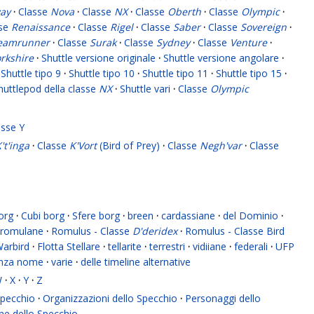
ay
·
Classe
Nova
·
Classe
NX
·
Classe
Oberth
·
Classe
Olympic
·
sse
Renaissance
·
Classe
Rigel
·
Classe
Saber
·
Classe
Sovereign
·
eamrunner
·
Classe
Surak
·
Classe
Sydney
·
Classe
Venture
·
rkshire
·
Shuttle versione originale
·
Shuttle versione angolare
·
Shuttle tipo 9
·
Shuttle tipo 10
·
Shuttle tipo 11
·
Shuttle tipo 15
·
huttlepod della classe
NX
·
Shuttle vari
·
Classe
Olympic
asse Y
't'inga
·
Classe
K'Vort
(Bird of Prey)
·
Classe
Negh'var
·
Classe
org
·
Cubi borg
·
Sfere borg
·
breen
·
cardassiane
·
del Dominio
·
romulane
·
Romulus - Classe
D'deridex
·
Romulus - Classe Bird
Warbird
·
Flotta Stellare
·
tellarite
·
terrestri
·
vidiiane
·
federali
·
UFP
enza nome
·
varie
·
delle timeline alternative
W
·
X
·
Y
·
Z
 Specchio
·
Organizzazioni dello Specchio
·
Personaggi dello
ne dello Specchio