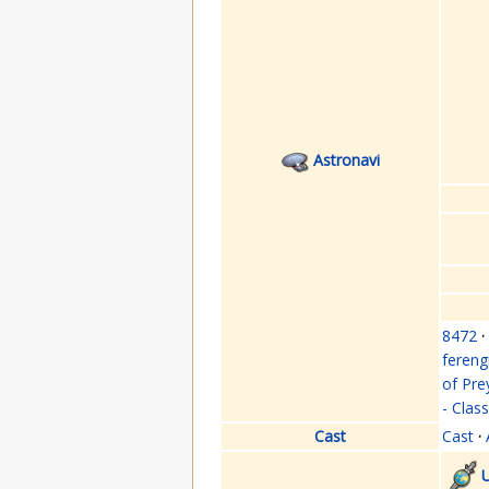
Astronavi
8472
·
fereng
of Pre
- Clas
Cast
Cast
·
U