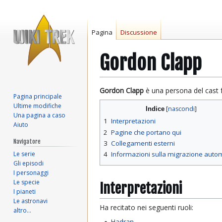
Pagina
Discussione
Gordon Clapp
Vai
Vai
Gordon Clapp
è una persona del cast 
Pagina principale
alla
alla
Ultime modifiche
Indice
navigazione
ricerca
Una pagina a caso
1
Interpretazioni
Aiuto
2
Pagine che portano qui
Navigatore
3
Collegamenti esterni
Le serie
4
Informazioni sulla migrazione auto
Gli episodi
I personaggi
Le specie
Interpretazioni
I pianeti
Le astronavi
Ha recitato nei seguenti ruoli:
altro…
Hadran