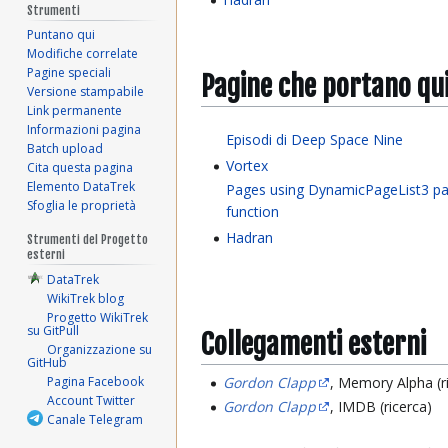
Strumenti
Puntano qui
Modifiche correlate
Pagine speciali
Pagine che portano qu
Versione stampabile
Link permanente
Informazioni pagina
Episodi di Deep Space Nine
Batch upload
Vortex
Cita questa pagina
Elemento DataTrek
Pages using DynamicPageList3 pa
Sfoglia le proprietà
function
Hadran
Strumenti del Progetto
esterni
DataTrek
WikiTrek blog
Progetto WikiTrek
su GitPull
Collegamenti esterni
Organizzazione su
GitHub
Pagina Facebook
Gordon Clapp
, Memory Alpha (r
Account Twitter
Gordon Clapp
, IMDB (ricerca)
Canale Telegram