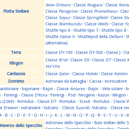
New Orleans
·
Classe
Niagara
·
Classe
Norw
Flotta Stellare
Classe
Peregrine
·
Classe
Prometheus
·
Cla
Classe
Soyuz
·
Classe
Springfield
·
Classe
St
Classe
Wambundu
·
Classe
Wells
·
Classe
Yo
Shuttle tipo 6
·
Shuttle tipo 7
·
Shuttle tipo 8
·
Shuttle classe II
·
Shuttlepod della
Defiant
·
S
(alternativa)
Terra
Classe DY-100
·
Classe DY-500
·
Classe J
·
Cl
Classe
B'rel
·
Classe
D5
·
Classe
D7
·
Classe
K
Klingon
Vor'cha
Cardassia
Classe
Galor
·
Classe
Hideki
·
Classe
Keldon
Dominio
Astronavi da battaglia
·
Caccia
·
Incrociatore
andoriane
·
bajoriane
·
Bajor - Classe
Antares
·
Bajor - Vela solare
·
b
i
·
Ferengi - Classe
D'Kora
·
Ferengi - Pod
·
hirogene
·
kazon
·
klingon
·
y (2260)
·
Romulus - Classe D7
·
Romulus - Scout
·
Romulus - Classe 
se
Erewon
·
vulcaniane
·
Vulcano - Classe
Suurok
·
Vulcano - Classe s
A
·
B
·
C
·
D
·
E
·
F
·
G
·
H
·
I
·
J
·
K
·
L
·
M
·
N
·
O
·
P
·
Q
·
R
·
S
·
T
·
U
·
V
·
Astronavi dello Specchio
·
Basi stellari dello
niverso dello Specchio
Specchio
·
Tecnologia dello Specchio
·
Timeli