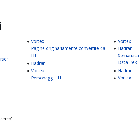
i
Vortex
Vortex
Pagine originariamente convertite da
Hadran
HT
Semantica
rser
DataTrek
Hadran
Vortex
Hadran
Personaggi - H
Vortex
icerca)