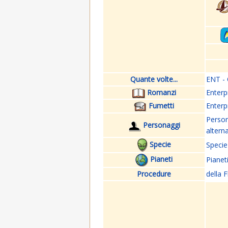
Quante volte...
ENT - 
Romanzi
Enterp
Fumetti
Enterp
Perso
Personaggi
altern
Specie
Specie
Pianeti
Pianet
Procedure
della F