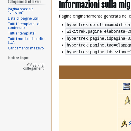
Collegamenti utili vari
Informazioni sulla mi
Pagina speciale
''version''
Pagina originariamente generata nell'
Lista di pagine utili
Tutti i ''template'' di
hypertrek:db.ultimamodifica
contenuto
wikitrek:pagine.elaborata=
2
Tutti i ''template''
hypertrek:pagine.idpagina=8
Tutti i moduli di codice
LUA
hypertrek:pagine.tag=clappg
Caricamento massivo
hypertrek:pagine.idsezione=
In altre lingue
Aggiungi
collegamenti
S