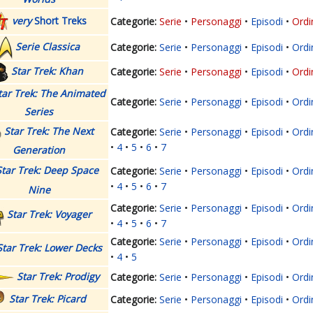
very
Short Treks
Serie
Personaggi
Episodi
Ordi
Serie Classica
Serie
Personaggi
Episodi
Ordi
Star Trek: Khan
Serie
Personaggi
Episodi
Ordi
tar Trek: The Animated
Serie
Personaggi
Episodi
Ordi
Series
Star Trek: The Next
Serie
Personaggi
Episodi
Ordi
4
5
6
7
Generation
Star Trek: Deep Space
Serie
Personaggi
Episodi
Ordi
4
5
6
7
Nine
Serie
Personaggi
Episodi
Ordi
Star Trek: Voyager
4
5
6
7
Serie
Personaggi
Episodi
Ordi
Star Trek: Lower Decks
4
5
Star Trek: Prodigy
Serie
Personaggi
Episodi
Ordi
Star Trek: Picard
Serie
Personaggi
Episodi
Ordi