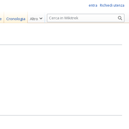
entra
Richiedi utenza
R
e
Cronologia
Altro
i
c
e
r
c
a