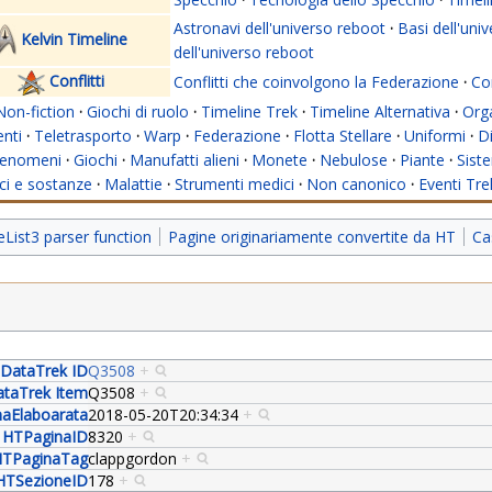
Astronavi dell'universo reboot
·
Basi dell'uni
Kelvin Timeline
dell'universo reboot
Conflitti
Conflitti che coinvolgono la Federazione
·
Con
Non-fiction
·
Giochi di ruolo
·
Timeline Trek
·
Timeline Alternativa
·
Org
nti
·
Teletrasporto
·
Warp
·
Federazione
·
Flotta Stellare
·
Uniformi
·
Di
enomeni
·
Giochi
·
Manufatti alieni
·
Monete
·
Nebulose
·
Piante
·
Siste
i e sostanze
·
Malattie
·
Strumenti medici
·
Non canonico
·
Eventi Tre
ist3 parser function
Pagine originariamente convertite da HT
Ca
DataTrek ID
Q3508
+
taTrek Item
Q3508
+
aElaboarata
2018-05-20T20:34:34
+
HTPaginaID
8320
+
TPaginaTag
clappgordon
+
HTSezioneID
178
+