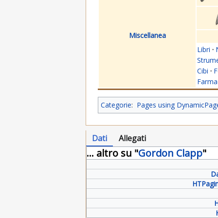
Miscellanea
Libri
·
Strume
Cibi
·
F
Farmac
Categorie
:
Pages using DynamicPageL
Dati
Allegati
... altro su "
Gordon Clapp
"
Da
HTPagin
H