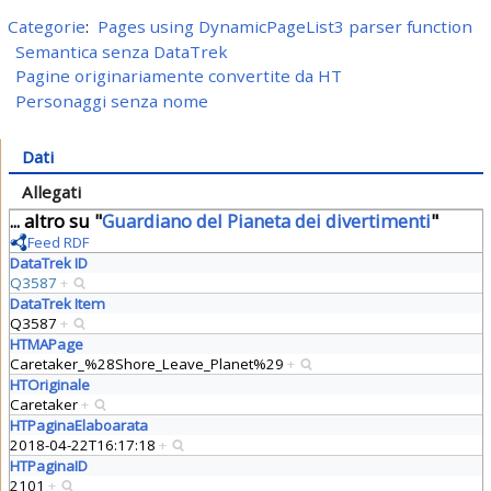
Categorie
:
Pages using DynamicPageList3 parser function
Semantica senza DataTrek
Pagine originariamente convertite da HT
Personaggi senza nome
Dati
Allegati
... altro su "
Guardiano del Pianeta dei divertimenti
"
Feed RDF
DataTrek ID
Q3587
+
DataTrek Item
Q3587
+
HTMAPage
Caretaker_%28Shore_Leave_Planet%29
+
HTOriginale
Caretaker
+
HTPaginaElaboarata
2018-04-22T16:17:18
+
HTPaginaID
2101
+