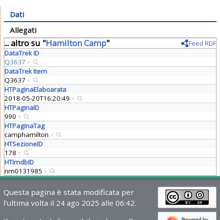
Dati
Allegati
... altro su "
Hamilton Camp
"
Feed RDF
DataTrek ID
Q3637
+
DataTrek Item
Q3637
+
HTPaginaElaboarata
2018-05-20T16:20:49
+
HTPaginaID
990
+
HTPaginaTag
camphamilton
+
HTSezioneID
178
+
HTimdbID
nm0131985
+
Questa pagina è stata modificata per
l'ultima volta il 24 ago 2025 alle 06:42.