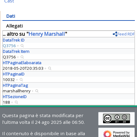
Cast
Dati
Allegati
... altro su "
Henry Marshall
"
Feed RDF
DataTrek ID
Q3756
+
DataTrek Item
Q3756
+
HTPaginaElaboarata
2018-05-20T20:35:03
+
HTPaginaID
10032
+
HTPaginaTag
marshallhenry
+
HTSezioneID
188
+
Questa pagina è stata modificata per
l'ultima volta il 24 ago 2025 alle 06:50.
Il contenuto è disponibile in base alla