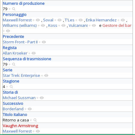
Numero di produzione
79
+
Personaggio
Maxwell Forrest
+
,
Soval
+
,
T'Les
+
,
Erika Hernandez
+
,
Williams (williams)
+
,
Koss
+
,
Vulcaniani
+
e
Gestore del bar
+
Precedente
Storm Front - Part II
+
Regista
Allan Kroeker
+
Sequenza di trasmissione
79
+
Serie
Star Trek: Enterprise
+
Stagione
4
+
Storia di
Michael Sussman
+
Successivo
Borderland
+
Titolo italiano
Ritorno a casa
+
Vaughn Armstrong
Maxwell Forrest
+