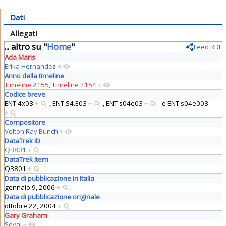
Dati
Allegati
... altro su "
Home
"
Feed RDF
Ada Maris
Erika Hernandez
+
Anno della timeline
Timeline 2155, Timeline 2154
+
Codice breve
ENT 4x03
+
,
ENT S4.E03
+
,
ENT s04e03
+
e
ENT s04e003
+
Compositore
Velton Ray Bunch
+
DataTrek ID
Q3801
+
DataTrek Item
Q3801
+
Data di pubblicazione in Italia
gennaio 9, 2006
+
Data di pubblicazione originale
ottobre 22, 2004
+
Gary Graham
Soval
+