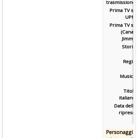
trasmissione:
Prima TV su
UPN:
Prima TV su
(Canal)
Jimmy:
Storia:
Regia:
Musica:
Titolo
italiano:
Data delle
riprese:
Personaggi