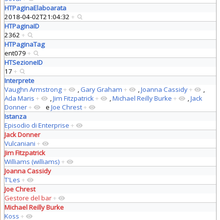
HTPaginaElaboarata
2018-04-02T21:04:32
+
HTPaginaID
2362
+
HTPaginaTag
ent079
+
HTSezioneID
17
+
Interprete
Vaughn Armstrong
+
,
Gary Graham
+
,
Joanna Cassidy
+
,
Ada Maris
+
,
Jim Fitzpatrick
+
,
Michael Reilly Burke
+
,
Jack
Donner
+
e
Joe Chrest
+
Istanza
Episodio di Enterprise
+
Jack Donner
Vulcaniani
+
Jim Fitzpatrick
Williams (williams)
+
Joanna Cassidy
T'Les
+
Joe Chrest
Gestore del bar
+
Michael Reilly Burke
Koss
+