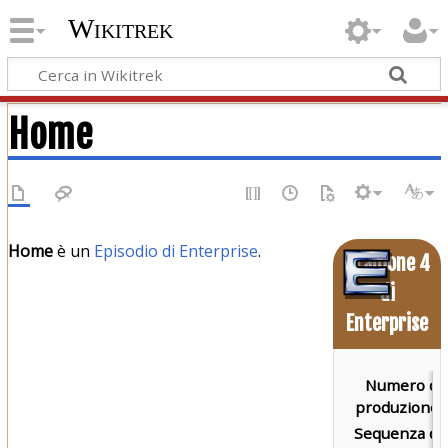
Wikitrek
Home
Home
è un
Episodio di Enterprise
.
Stagione 4
di
Enterprise
Numero di
produzione:
Sequenza di