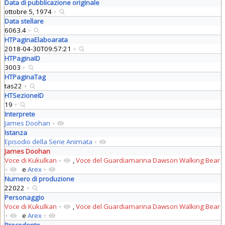
Data di pubblicazione originale
ottobre 5, 1974
+
Data stellare
6063.4
+
HTPaginaElaboarata
2018-04-30T09:57:21
+
HTPaginaID
3003
+
HTPaginaTag
tas22
+
HTSezioneID
19
+
Interprete
James Doohan
+
Istanza
Episodio della Serie Animata
+
James Doohan
Voce di Kukulkan
+
,
Voce del Guardiamarina Dawson Walking Bear
+
e
Arex
+
Numero di produzione
22022
+
Personaggio
Voce di Kukulkan
+
,
Voce del Guardiamarina Dawson Walking Bear
+
e
Arex
+
Precedente