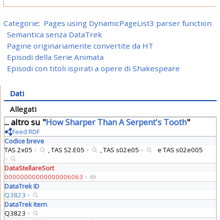
Categorie
:
Pages using DynamicPageList3 parser function
Semantica senza DataTrek
Pagine originariamente convertite da HT
Episodi della Serie Animata
Episodi con titoli ispirati a opere di Shakespeare
Dati
Allegati
... altro su "
How Sharper Than A Serpent's Tooth
"
Feed RDF
Codice breve
TAS 2x05
+
,
TAS S2.E05
+
,
TAS s02e05
+
e
TAS s02e005
+
DataStellareSort
00000000000000006063
+
DataTrek ID
Q3823
+
DataTrek Item
Q3823
+