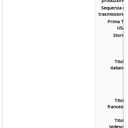
produzione:
Sequenza di
trasmissione:
Prima TV
USA:
Storia:
Titolo
italiano:
Titolo
francese:
Titolo
tedesco: