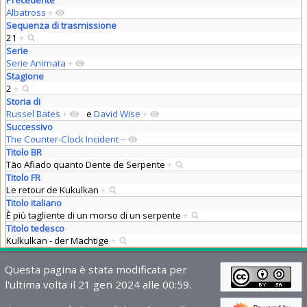
Albatross
+
Sequenza di trasmissione
21
+
Serie
Serie Animata
+
Stagione
2
+
Storia di
Russel Bates
+
e
David Wise
+
Successivo
The Counter-Clock Incident
+
Titolo BR
Tão Afiado quanto Dente de Serpente
+
Titolo FR
Le retour de Kukulkan
+
Titolo italiano
È più tagliente di un morso di un serpente
+
Titolo tedesco
Kulkulkan - der Mächtige
+
Questa pagina è stata modificata per
l'ultima volta il 21 gen 2024 alle 00:59.