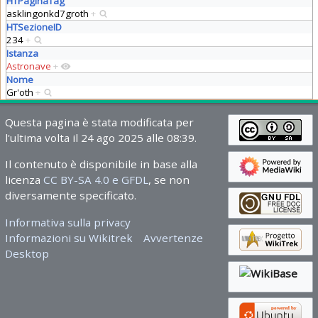
HTPaginaTag
asklingonkd7groth
+
HTSezioneID
234
+
Istanza
Astronave
+
Nome
Gr'oth
+
Questa pagina è stata modificata per
l'ultima volta il 24 ago 2025 alle 08:39.
Il contenuto è disponibile in base alla
licenza
CC BY-SA 4.0 e GFDL
, se non
diversamente specificato.
Informativa sulla privacy
Informazioni su Wikitrek
Avvertenze
Desktop