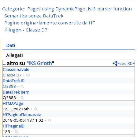
Categorie
:
Pages using DynamicPageList3 parser function
Semantica senza DataTrek
Pagine originariamente convertite da HT
Klingon - Classe D7
Dati
Allegati
... altro su "
IKS Gr'oth
"
Feed RDF
Classe navale
Classe D7
+
DataTrek ID
Q3883
+
DataTrek Item
Q3883
+
HTMAPage
IKS_Gr%27oth
+
HTPaginaElaboarata
2018-05-06T13:11:02
+
HTPaginaID
183
+