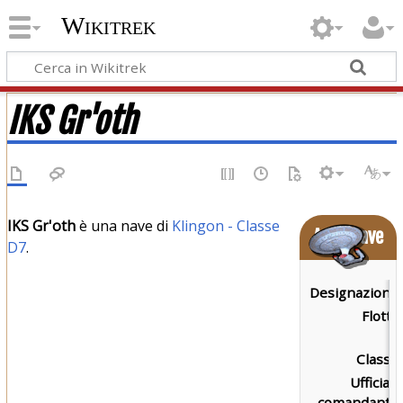
Wikitrek
IKS Gr'oth
IKS Gr'oth
è una nave di
Klingon - Classe
Astronave
D7
.
Designazione:
Flotta:
Classe:
Ufficiale
comandante: