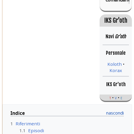
IKS Gr'oth
Navi
Gr'oth
Personale
Koloth
Korax
IKS Gr'oth
t
v
e
Indice
1
Riferimenti
1.1
Episodi