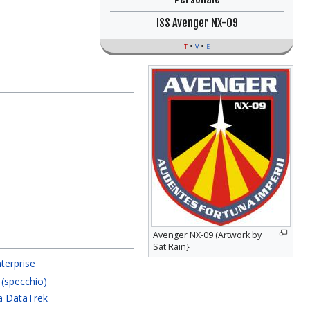
ISS Avenger NX-09
t
v
e
Avenger NX-09 (Artwork by
Sat'Rain}
terprise
 (specchio)
a DataTrek