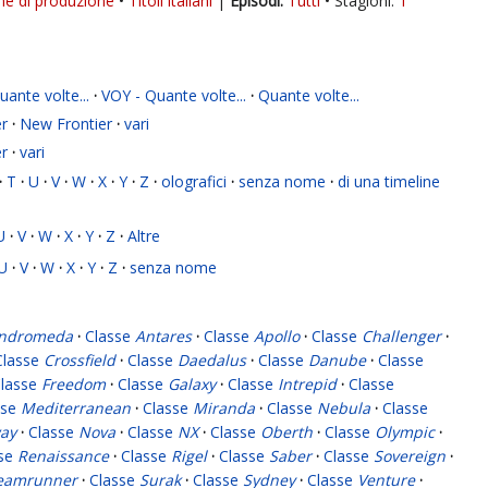
ne di produzione
Titoli italiani
|
Tutti
Stagioni:
1
ante volte...
·
VOY - Quante volte...
·
Quante volte...
r
·
New Frontier
·
vari
r
·
vari
·
T
·
U
·
V
·
W
·
X
·
Y
·
Z
·
olografici
·
senza nome
·
di una timeline
U
·
V
·
W
·
X
·
Y
·
Z
·
Altre
U
·
V
·
W
·
X
·
Y
·
Z
·
senza nome
ndromeda
·
Classe
Antares
·
Classe
Apollo
·
Classe
Challenger
·
Classe
Crossfield
·
Classe
Daedalus
·
Classe
Danube
·
Classe
lasse
Freedom
·
Classe
Galaxy
·
Classe
Intrepid
·
Classe
sse
Mediterranean
·
Classe
Miranda
·
Classe
Nebula
·
Classe
ay
·
Classe
Nova
·
Classe
NX
·
Classe
Oberth
·
Classe
Olympic
·
sse
Renaissance
·
Classe
Rigel
·
Classe
Saber
·
Classe
Sovereign
·
eamrunner
·
Classe
Surak
·
Classe
Sydney
·
Classe
Venture
·