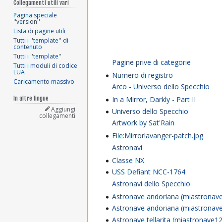
Collegamenti utili vari
Pagina speciale
''version''
Lista di pagine utili
Tutti i ''template'' di
contenuto
Tutti i ''template''
Pagine prive di categorie
Tutti i moduli di codice
LUA
Numero di registro
Caricamento massivo
Arco - Universo dello Specchio
In altre lingue
In a Mirror, Darkly - Part II
Aggiungi
Universo dello Specchio
collegamenti
Artwork by Sat'Rain
File:Mirror!avanger-patch.jpg
Astronavi
Classe NX
USS Defiant NCC-1764
Astronavi dello Specchio
Astronave andoriana (miastronav
Astronave andoriana (miastronav
Astronave tellarita (miastronave12