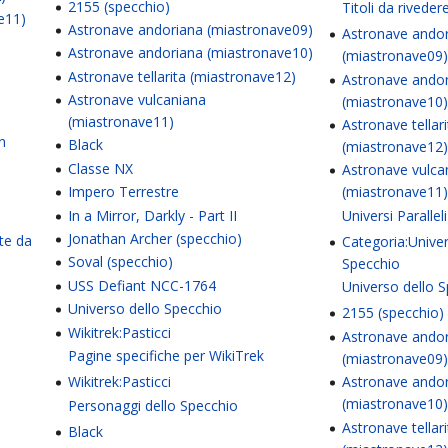
2155 (specchio)
Titoli da riveder
e11)
Astronave andoriana (miastronave09)
Astronave ando
Astronave andoriana (miastronave10)
(miastronave09
Astronave tellarita (miastronave12)
Astronave ando
Astronave vulcaniana
(miastronave10
(miastronave11)
Astronave tellari
on
Black
(miastronave12
Classe NX
Astronave vulca
Impero Terrestre
(miastronave11
In a Mirror, Darkly - Part II
Universi Paralleli
Jonathan Archer (specchio)
te da
Categoria:Univer
Soval (specchio)
Specchio
USS Defiant NCC-1764
Universo dello 
Universo dello Specchio
2155 (specchio)
Wikitrek:Pasticci
Astronave ando
Pagine specifiche per WikiTrek
(miastronave09
Wikitrek:Pasticci
Astronave ando
(miastronave10
Personaggi dello Specchio
Astronave tellari
Black