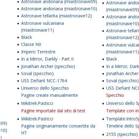
Astronave andoriana (miastronave09)
Astronave ando
Astronave andoriana (miastronave10)
(miastronave09
Astronave tellarita (miastronave12)
Astronave ando
Astronave vulcaniana
(miastronave10
(miastronave11)
Astronave tellari
Black
(miastronave12
Classe NX
Astronave vulca
Impero Terrestre
(miastronave11
In a Mirror, Darkly - Part II
Black
Jonathan Archer (specchio)
In a Mirror, Darkl
Soval (specchio)
Jonathan Archer
USS Defiant NCC-1764
Soval (specchio)
Universo dello Specchio
USS Defiant NC
Pagine create manualmente
Specchio
Wikitrek:Pasticci
Universo dello 
Pagine importate dal sito di test
Template con in
Wikitrek:Pasticci
Template:IntroS
e09)
Pagine originariamente convertite da
Timeline dello 
e10)
HT
2155 (specchio)
)