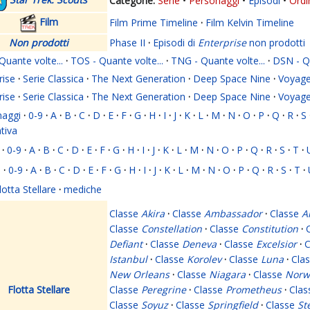
Serie
Personaggi
Episodi
Ordi
Film
Film Prime Timeline
·
Film Kelvin Timeline
Non prodotti
Phase II
·
Episodi di
Enterprise
non prodotti
Quante volte...
·
TOS - Quante volte...
·
TNG - Quante volte...
·
DSN - Qu
rise
·
Serie Classica
·
The Next Generation
·
Deep Space Nine
·
Voyage
rise
·
Serie Classica
·
The Next Generation
·
Deep Space Nine
·
Voyage
naggi
·
0-9
·
A
·
B
·
C
·
D
·
E
·
F
·
G
·
H
·
I
·
J
·
K
·
L
·
M
·
N
·
O
·
P
·
Q
·
R
·
S
ativa
·
0-9
·
A
·
B
·
C
·
D
·
E
·
F
·
G
·
H
·
I
·
J
·
K
·
L
·
M
·
N
·
O
·
P
·
Q
·
R
·
S
·
T
·
i
·
0-9
·
A
·
B
·
C
·
D
·
E
·
F
·
G
·
H
·
I
·
J
·
K
·
L
·
M
·
N
·
O
·
P
·
Q
·
R
·
S
·
T
·
lotta Stellare
·
mediche
Classe
Akira
·
Classe
Ambassador
·
Classe
A
Classe
Constellation
·
Classe
Constitution
·
Defiant
·
Classe
Deneva
·
Classe
Excelsior
·
C
Istanbul
·
Classe
Korolev
·
Classe
Luna
·
Cla
New Orleans
·
Classe
Niagara
·
Classe
Norw
Flotta Stellare
Classe
Peregrine
·
Classe
Prometheus
·
Cla
Classe
Soyuz
·
Classe
Springfield
·
Classe
St