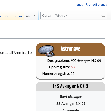
entra
Richiedi utenza
R
e
Cronologia
Altro
i
c
e
r
c
Astronave
a
passa all'Ammiraglio
Designazione:
ISS Avenger
NX-09
Tipo registro:
NX
Numero registro:
09
ISS Avenger NX-09
Navi
IAvenger
ISS Avenger NX-09
Personale