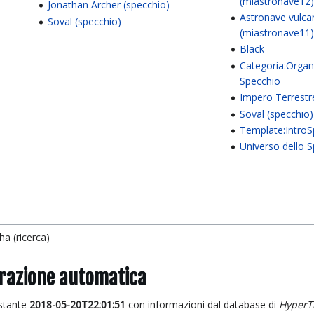
(miastronave12
Jonathan Archer (specchio)
Astronave vulca
Soval (specchio)
(miastronave11
Black
Categoria:Organi
Specchio
Impero Terrestr
Soval (specchio)
Template:IntroS
Universo dello 
a (ricerca)
grazione automatica
istante
2018-05-20T22:01:51
con informazioni dal database di
HyperT