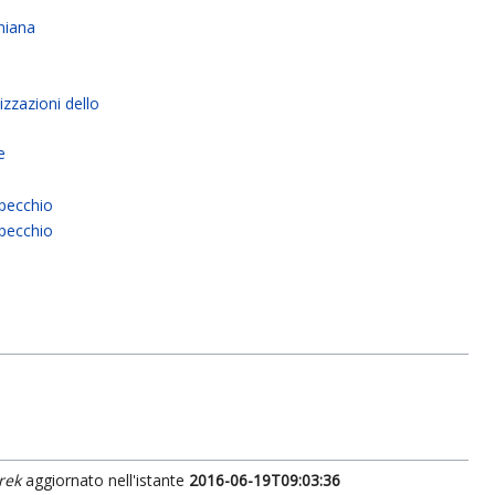
)
niana
)
zzazioni dello
e
pecchio
Specchio
rek
aggiornato nell'istante
2016-06-19T09:03:36