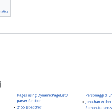
matica
i
Pages using DynamicPageList3
Personaggi di En
parser function
Jonathan Archer
2155 (specchio)
Semantica senz