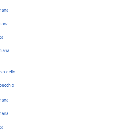
e
riana
)
riana
)
ta
)
niana
)
so dello
Specchio
riana
)
riana
)
ta