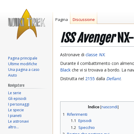
Pagina
Discussione
ISS Avenger
NX-
Vai
Vai
Astronave di
classe
NX
.
Pagina principale
alla
alla
Durante il combattimento con almeno 4 n
Ultime modifiche
navigazione
ricerca
Una pagina a caso
Black
che vi si trovava a bordo. La nav
Aiuto
Distrutta nel
2155
dalla
Defiant
.
Navigatore
Le serie
Gli episodi
I personaggi
Indice
Le specie
1
Riferimenti
I pianeti
1.1
Episodi
Le astronavi
altro…
1.2
Specchio