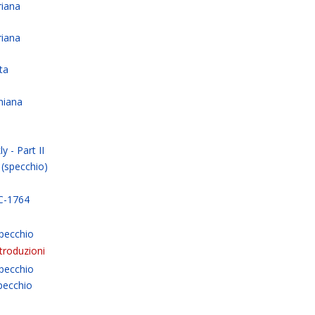
riana
)
riana
)
ta
)
niana
)
y - Part II
 (specchio)
C-1764
Specchio
troduzioni
pecchio
Specchio