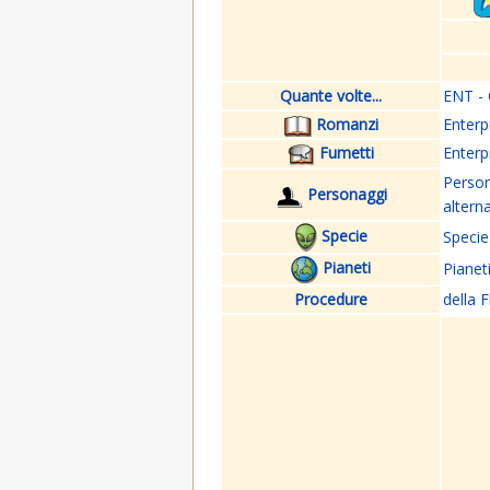
Quante volte...
ENT - 
Romanzi
Enterp
Fumetti
Enterp
Perso
Personaggi
altern
Specie
Specie
Pianeti
Pianet
Procedure
della F