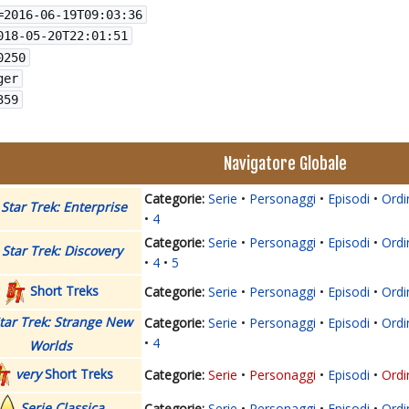
=
2016-06-19T09:03:36
018-05-20T22:01:51
0250
ger
359
Navigatore Globale
Serie
Personaggi
Episodi
Ordi
Star Trek: Enterprise
4
Serie
Personaggi
Episodi
Ordi
Star Trek: Discovery
4
5
Short Treks
Serie
Personaggi
Episodi
Ordi
tar Trek: Strange New
Serie
Personaggi
Episodi
Ordi
4
Worlds
very
Short Treks
Serie
Personaggi
Episodi
Ordi
Serie Classica
Serie
Personaggi
Episodi
Ordi