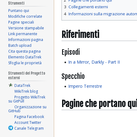
2
Pagine che portano qui
Strumenti
3
Collegamenti esterni
Puntano qui
4
Informazioni sulla migrazione auto
Modifiche correlate
Pagine speciali
Versione stampabile
Riferimenti
Link permanente
Informazioni pagina
Batch upload
Episodi
Cita questa pagina
Elemento DataTrek
In a Mirror, Darkly - Part II
Sfoglia le proprietà
Strumenti del Progetto
Specchio
esterni
DataTrek
Impero Terrestre
WikiTrek blog
Progetto WikiTrek
Pagine che portano qu
su GitPull
Organizzazione su
GitHub
Pagina Facebook
Account Twitter
Canale Telegram