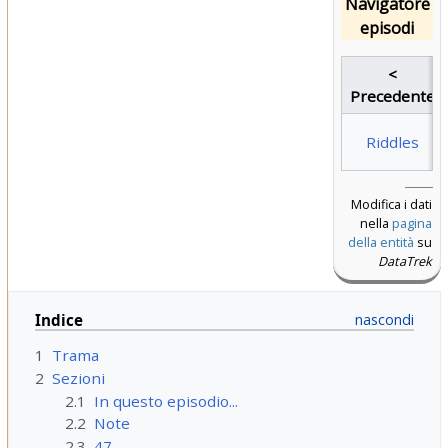
Navigatore
episodi
<
Precedente
Riddles
Modifica i dati
nella
pagina
della entità
su
DataTrek
Indice
1
Trama
2
Sezioni
2.1
In questo episodio...
2.2
Note
2.3
47