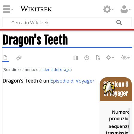
Wikitrek
Dragon's Teeth
(Reindirizzamento da
I denti del drago
)
Dragon's Teeth
è un
Episodio di Voyager
.
Stagione 6
di Voyager
Numero d
produzione
Sequenza d
trasmissione