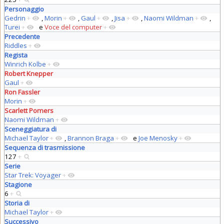
Personaggio
Gedrin
+
,
Morin
+
,
Gaul
+
,
Jisa
+
,
Naomi Wildman
+
,
Turei
+
e
Voce del computer
+
Precedente
Riddles
+
Regista
Winrich Kolbe
+
Robert Knepper
Gaul
+
Ron Fassler
Morin
+
Scarlett Pomers
Naomi Wildman
+
Sceneggiatura di
Michael Taylor
+
,
Brannon Braga
+
e
Joe Menosky
+
Sequenza di trasmissione
127
+
Serie
Star Trek: Voyager
+
Stagione
6
+
Storia di
Michael Taylor
+
Successivo