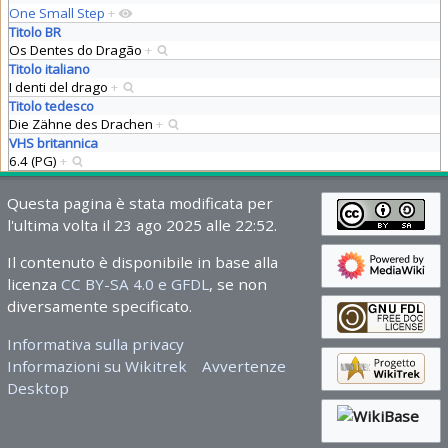
One Small Step
+
Titolo BR
Os Dentes do Dragão
+
Titolo italiano
I denti del drago
+
Titolo tedesco
Die Zähne des Drachen
+
VHS britannica
6.4 (PG)
+
Questa pagina è stata modificata per
l'ultima volta il 23 ago 2025 alle 22:52.
Il contenuto è disponibile in base alla
licenza
CC BY-SA 4.0 e GFDL
, se non
diversamente specificato.
Informativa sulla privacy
Informazioni su Wikitrek
Avvertenze
Desktop