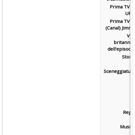
Prima TV s
UPN
Prima TV s
(Canal) Jimmy
VH
britannic
dell'episodio
Storia
Sceneggiatura
Regia
Musica