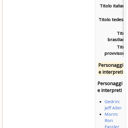
Titolo italiano
Titolo tedesco
Titol
brasiliano
Titol
provvisorio
Personaggi
e interpreti
Personaggi
e interpreti
Gedrin
:
Jeff Allin
Morin
:
Ron
Fassler