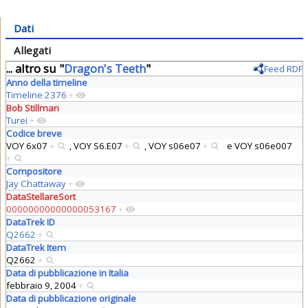
Dati
Allegati
... altro su "
Dragon's Teeth
"
Feed RDF
Anno della timeline
Timeline 2376
+
Bob Stillman
Turei
+
Codice breve
VOY 6x07
+
,
VOY S6.E07
+
,
VOY s06e07
+
e
VOY s06e007
+
Compositore
Jay Chattaway
+
DataStellareSort
00000000000000053167
+
DataTrek ID
Q2662
+
DataTrek Item
Q2662
+
Data di pubblicazione in Italia
febbraio 9, 2004
+
Data di pubblicazione originale