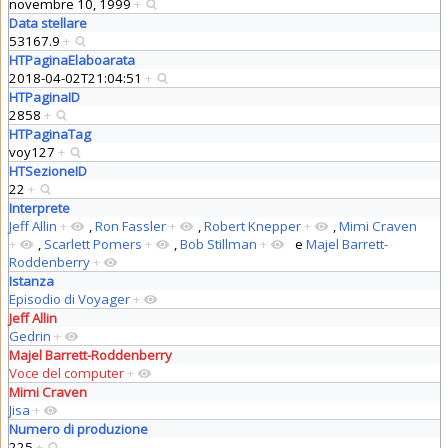
novembre 10, 1999
+
Data stellare
53167.9
+
HTPaginaElaboarata
2018-04-02T21:04:51
+
HTPaginaID
2858
+
HTPaginaTag
voy127
+
HTSezioneID
22
+
Interprete
Jeff Allin
+
,
Ron Fassler
+
,
Robert Knepper
+
,
Mimi Craven
+
,
Scarlett Pomers
+
,
Bob Stillman
+
e
Majel Barrett-
Roddenberry
+
Istanza
Episodio di Voyager
+
Jeff Allin
Gedrin
+
Majel Barrett-Roddenberry
Voce del computer
+
Mimi Craven
Jisa
+
Numero di produzione
225
+