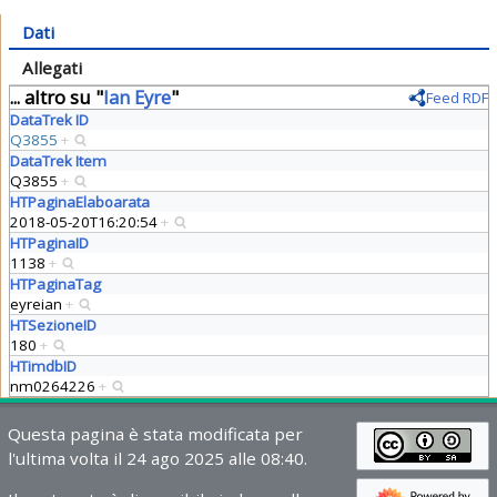
Dati
Allegati
... altro su "
Ian Eyre
"
Feed RDF
DataTrek ID
Q3855
+
DataTrek Item
Q3855
+
HTPaginaElaboarata
2018-05-20T16:20:54
+
HTPaginaID
1138
+
HTPaginaTag
eyreian
+
HTSezioneID
180
+
HTimdbID
nm0264226
+
Questa pagina è stata modificata per
l'ultima volta il 24 ago 2025 alle 08:40.