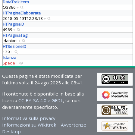
DataTrek Item
Q3866
+
HTPaginaElaboarata
2018-05-13T12:23:18
+
HTPaginaID
4969
+
HTPaginaTag
idaniani
+
HTSezioneID
129
+
Istanza
Specie
+
Questa pagina è stata modificata per
l'ultima volta il 24 ago 2025 alle 08:41.
Il contenuto è disponibile in base alla
licenza
CC BY-SA 4.0 e GFDL
, se non
diversamente specificato.
Informativa sulla privacy
Informazioni su Wikitrek
Avvertenze
Desktop