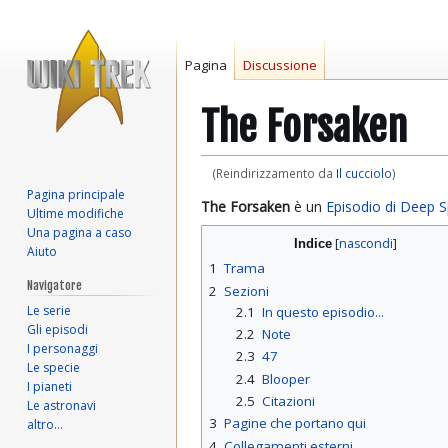
Pagina
Discussione
The Forsaken
(Reindirizzamento da
Il cucciolo
)
Pagina principale
Vai
Vai
The Forsaken
è un
Episodio di Deep 
Ultime modifiche
alla
alla
Una pagina a caso
Indice
navigazione
ricerca
Aiuto
1
Trama
Navigatore
2
Sezioni
Le serie
2.1
In questo episodio...
Gli episodi
2.2
Note
I personaggi
2.3
47
Le specie
2.4
Blooper
I pianeti
2.5
Citazioni
Le astronavi
3
Pagine che portano qui
altro…
4
Collegamenti esterni