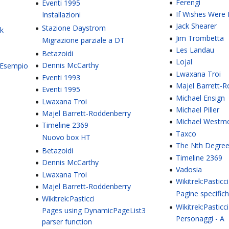
Ferengi
Eventi 1995
If Wishes Were
Installazioni
Jack Shearer
Stazione Daystrom
ek
Jim Trombetta
Migrazione parziale a DT
Les Landau
Betazoidi
Lojal
Dennis McCarthy
/Esempio
Lwaxana Troi
Eventi 1993
Majel Barrett-
Eventi 1995
Michael Ensign
Lwaxana Troi
Michael Piller
Majel Barrett-Roddenberry
Michael Westm
Timeline 2369
Taxco
Nuovo box HT
The Nth Degre
Betazoidi
Timeline 2369
Dennis McCarthy
Vadosia
Lwaxana Troi
Wikitrek:Pasticci
Majel Barrett-Roddenberry
Pagine specific
Wikitrek:Pasticci
Wikitrek:Pasticci
Pages using DynamicPageList3
Personaggi - A
parser function