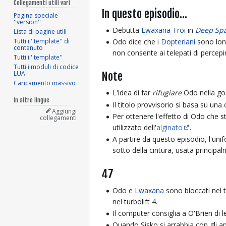
Collegamenti utili vari
In questo episodio...
Pagina speciale
''version''
Debutta
Lwaxana Troi
in
Deep Sp
Lista di pagine utili
Tutti i ''template'' di
Odo dice che i
Dopteriani
sono lont
contenuto
non consente ai telepati di percepir
Tutti i ''template''
Tutti i moduli di codice
LUA
Note
Caricamento massivo
L'idea di far
rifugiare
Odo nella go
In altre lingue
Il titolo provvisorio si basa su un
Aggiungi
Per ottenere l'effetto di Odo che 
collegamenti
utilizzato dell'
alginato
.
A partire da questo episodio, l'uni
sotto della cintura, usata princip
47
Odo e
Lwaxana
sono bloccati nel t
nel turbolift 4.
Il computer consiglia a O'Brien di 
Quando Sisko si arrabbia con gli am