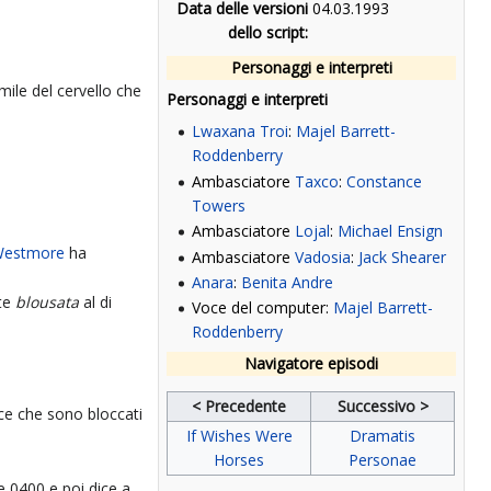
Data delle versioni
04.03.1993
dello script:
Personaggi e interpreti
ile del cervello che
Personaggi e interpreti
Lwaxana Troi
:
Majel Barrett-
Roddenberry
Ambasciatore
Taxco
:
Constance
Towers
Ambasciatore
Lojal
:
Michael Ensign
Westmore
ha
Ambasciatore
Vadosia
:
Jack Shearer
Anara
:
Benita Andre
rte
blousata
al di
Voce del computer:
Majel Barrett-
Roddenberry
Navigatore episodi
< Precedente
Successivo >
dice che sono bloccati
If Wishes Were
Dramatis
Horses
Personae
e 0400 e poi dice a