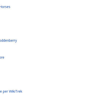
 Horses
Roddenberry
ore
e
he per WikiTrek