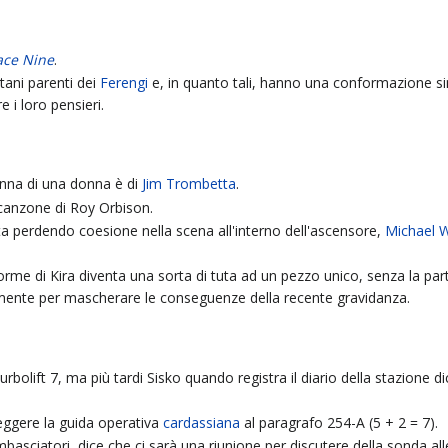
ace Nine
.
ani parenti dei
Ferengi
e, in quanto tali, hanno una conformazione sim
e i loro pensieri.
nna di una donna è di
Jim Trombetta
.
a canzone di Roy Orbison.
sta perdendo coesione nella scena all'interno dell'ascensore,
Michael 
forme di Kira diventa una sorta di tuta ad un pezzo unico, senza la pa
almente per mascherare le conseguenze della recente gravidanza.
urbolift 7, ma più tardi Sisko quando registra il diario della stazione 
leggere la guida operativa
cardassiana
al paragrafo 254-A (5 + 2 = 7).
basciatori, dice che ci sarà una riunione per discutere della sonda all