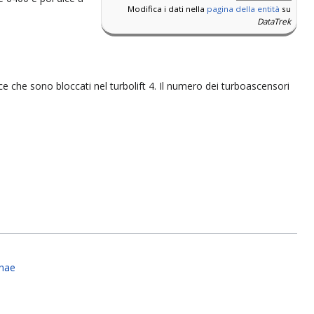
Modifica i dati nella
pagina della entità
su
DataTrek
ice che sono bloccati nel turbolift 4. Il numero dei turboascensori
onae