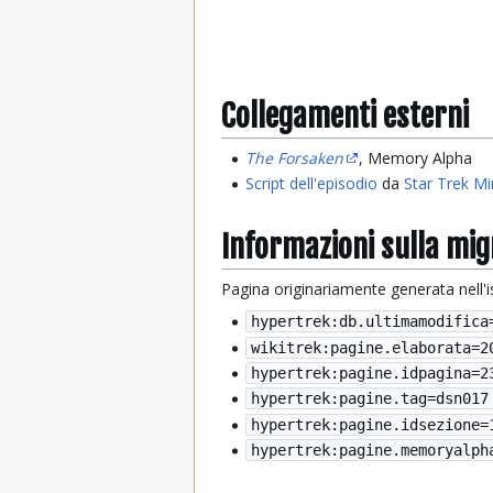
Collegamenti esterni
The Forsaken
, Memory Alpha
Script dell'episodio
da
Star Trek Mi
Informazioni sulla mi
Pagina originariamente generata nell'
hypertrek:db.ultimamodifica
wikitrek:pagine.elaborata=
2
hypertrek:pagine.idpagina=2
hypertrek:pagine.tag=dsn017
hypertrek:pagine.idsezione=
hypertrek:pagine.memoryalph