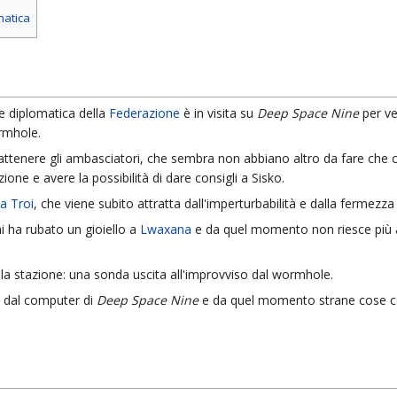
matica
e diplomatica della
Federazione
è in visita su
Deep Space Nine
per v
rmhole.
trattenere gli ambasciatori, che sembra non abbiano altro da fare che c
zione e avere la possibilità di dare consigli a Sisko.
a Troi
, che viene subito attratta dall'imperturbabilità e dalla fermezza
hi ha rubato un gioiello a
Lwaxana
e da quel momento non riesce più a
alla stazione: una sonda uscita all'improvviso dal wormhole.
o dal computer di
Deep Space Nine
e da quel momento strane cose 