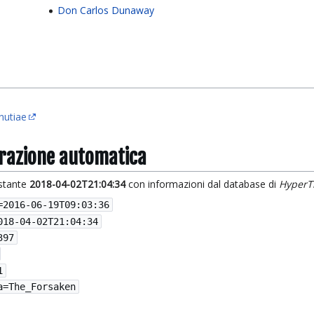
Don Carlos Dunaway
nutiae
grazione automatica
istante
2018-04-02T21:04:34
con informazioni dal database di
HyperT
=
2016-06-19T09:03:36
018-04-02T21:04:34
397
1
a=The_Forsaken