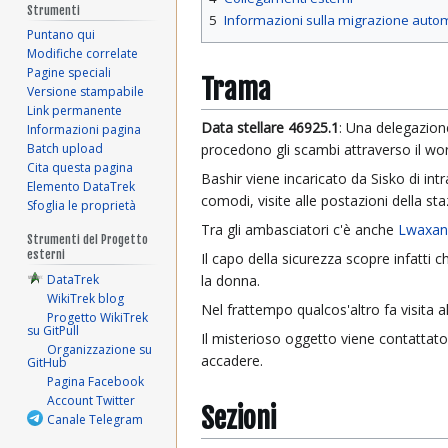
Strumenti
5
Informazioni sulla migrazione auto
Puntano qui
Modifiche correlate
Pagine speciali
Trama
Versione stampabile
Link permanente
Data stellare 46925.1
: Una delegazion
Informazioni pagina
Batch upload
procedono gli scambi attraverso il wo
Cita questa pagina
Bashir viene incaricato da Sisko di in
Elemento DataTrek
comodi, visite alle postazioni della sta
Sfoglia le proprietà
Tra gli ambasciatori c'è anche
Lwaxan
Strumenti del Progetto
esterni
Il capo della sicurezza scopre infatti c
DataTrek
la donna.
WikiTrek blog
Nel frattempo qualcos'altro fa visita 
Progetto WikiTrek
su GitPull
Il misterioso oggetto viene contattat
Organizzazione su
accadere.
GitHub
Pagina Facebook
Account Twitter
Sezioni
Canale Telegram