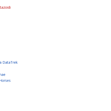
tazoidi
a DataTrek
onae
 Horses
e