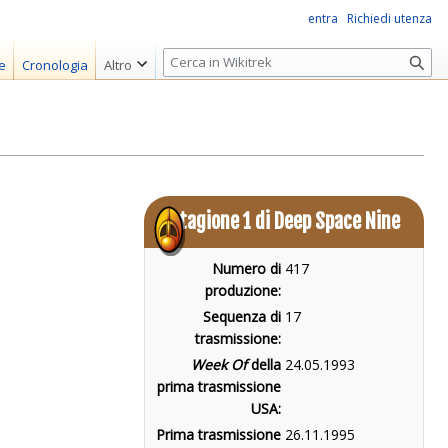
entra
Richiedi utenza
R
e
Cronologia
Altro
i
c
e
r
c
a
Stagione 1 di Deep Space Nine
Numero di
417
produzione:
Sequenza di
17
trasmissione:
Week Of
della
24.05.1993
prima trasmissione
USA:
Prima trasmissione
26.11.1995