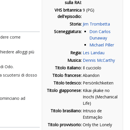
sulla RAI:
VHS britannica
9 (PG)
dell'episodio:
Storia:
Jim Trombetta
Sceneggiatura:
Don Carlos
edere come
Dunaway
Michael Piller
hiedere alloggi più
Regia:
Les Landau
Musica:
Dennis McCarthy
 di Odo.
Titolo italiano:
Il cucciolo
 scuotersi di dosso
Titolo francese:
Abandon
Titolo tedesco:
Persönlichkeiten
Titolo giapponese:
Kikai-jikake no
Inochi (Mechanical
cominciano ad
Life)
Titolo brasiliano:
Intruso de
Estimação
Titolo provvisorio:
Only the Lonely