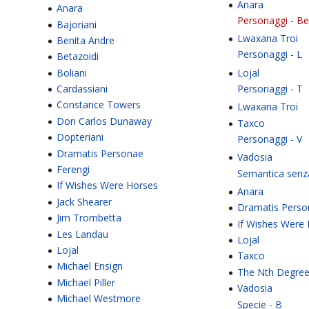
Anara
Anara
Personaggi - Be
Bajoriani
Lwaxana Troi
Benita Andre
Personaggi - L
Betazoidi
Lojal
Boliani
Personaggi - T
Cardassiani
Constance Towers
Lwaxana Troi
Don Carlos Dunaway
Taxco
Dopteriani
Personaggi - V
Dramatis Personae
Vadosia
Ferengi
Semantica senz
If Wishes Were Horses
Anara
Jack Shearer
Dramatis Pers
Jim Trombetta
If Wishes Were
Les Landau
Lojal
Lojal
Taxco
Michael Ensign
The Nth Degre
Michael Piller
Vadosia
Michael Westmore
Specie - B