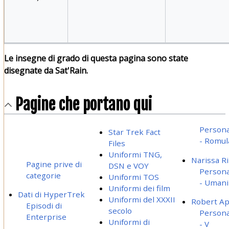
Le insegne di grado di questa pagina sono state
disegnate da Sat'Rain.
Pagine che portano qui
Persona
Star Trek Fact
- Romul
Files
Uniformi TNG,
Narissa R
Pagine prive di
DSN e VOY
Persona
categorie
Uniformi TOS
- Umani
Uniformi dei film
Dati di HyperTrek
Uniformi del XXXII
Robert Ap
Episodi di
secolo
Persona
Enterprise
Uniformi di
- V