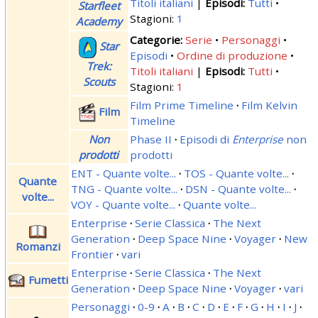
Titoli italiani
|
Tutti
Starfleet
Stagioni:
1
Academy
Serie
Personaggi
Star
Episodi
Ordine di produzione
Trek:
Titoli italiani
|
Tutti
Scouts
Stagioni:
1
Film Prime Timeline
·
Film Kelvin
Film
Timeline
Non
Phase II
·
Episodi di
Enterprise
non
prodotti
prodotti
ENT - Quante volte...
·
TOS - Quante volte...
·
Quante
TNG - Quante volte...
·
DSN - Quante volte...
·
volte...
VOY - Quante volte...
·
Quante volte...
Enterprise
·
Serie Classica
·
The Next
Generation
·
Deep Space Nine
·
Voyager
·
New
Romanzi
Frontier
·
vari
Enterprise
·
Serie Classica
·
The Next
Fumetti
Generation
·
Deep Space Nine
·
Voyager
·
vari
Personaggi
·
0-9
·
A
·
B
·
C
·
D
·
E
·
F
·
G
·
H
·
I
·
J
·