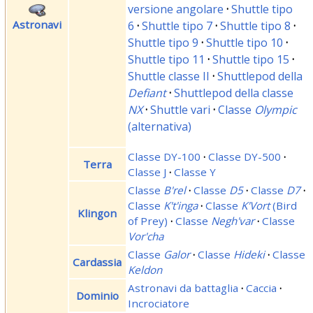
versione angolare
·
Shuttle tipo
Astronavi
6
·
Shuttle tipo 7
·
Shuttle tipo 8
·
Shuttle tipo 9
·
Shuttle tipo 10
·
Shuttle tipo 11
·
Shuttle tipo 15
·
Shuttle classe II
·
Shuttlepod della
Defiant
·
Shuttlepod della classe
NX
·
Shuttle vari
·
Classe
Olympic
(alternativa)
Classe DY-100
·
Classe DY-500
·
Terra
Classe J
·
Classe Y
Classe
B'rel
·
Classe
D5
·
Classe
D7
·
Classe
K't'inga
·
Classe
K'Vort
(Bird
Klingon
of Prey)
·
Classe
Negh'var
·
Classe
Vor'cha
Classe
Galor
·
Classe
Hideki
·
Classe
Cardassia
Keldon
Astronavi da battaglia
·
Caccia
·
Dominio
Incrociatore