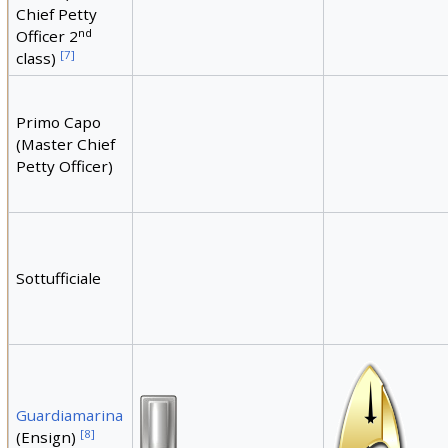
Chief Petty
nd
Officer 2
[
7
]
class)
Primo Capo
(Master Chief
Petty Officer)
Sottufficiale
Guardiamarina
[
8
]
(Ensign)