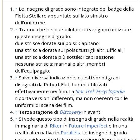
↑
Le insegne di grado sono integrate del badge della
Flotta Stellare appuntato sul lato sinistro
dell'uniforme.
↑
Tranne che nei due pilot in cui vengono utilizzate
queste insegne di grado:
due strisce dorate sui polsi: Capitano;
una striscia dorata sui polsi: tutti gli altri ufficiali;
una striscia dorata più sottile: i capi sezione;
nessuna striscia: marinai e altri membri
dell'equipaggio.
↑
Salvo diversa indicazione, questi sono i gradi
disegnati da Robert Fletcher ed utilizzati
effettivamente nei film. La
Star Trek Encyclopedia
riporta versioni differenti, ma non coerenti con le
uniformi di scena dei film.
↑
Terza stagione di
Discovery
in avanti.
↑
Si vede questo tipo di insegna di grado nella realtà
immaginaria di
Riker
in
Future Imperfect
e in una
realtà alternativa in
Parallels
. Le insegne di grado
sono evidenziate dalle combinazione di quattro barre