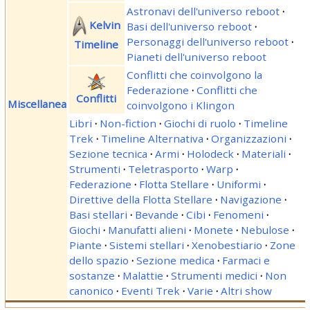
Astronavi dell'universo reboot
·
Kelvin
Basi dell'universo reboot
·
Personaggi dell'universo reboot
·
Timeline
Pianeti dell'universo reboot
Conflitti che coinvolgono la
Federazione
·
Conflitti che
Conflitti
Miscellanea
coinvolgono i Klingon
Libri
·
Non-fiction
·
Giochi di ruolo
·
Timeline
Trek
·
Timeline Alternativa
·
Organizzazioni
·
Sezione tecnica
·
Armi
·
Holodeck
·
Materiali
·
Strumenti
·
Teletrasporto
·
Warp
·
Federazione
·
Flotta Stellare
·
Uniformi
·
Direttive della Flotta Stellare
·
Navigazione
·
Basi stellari
·
Bevande
·
Cibi
·
Fenomeni
·
Giochi
·
Manufatti alieni
·
Monete
·
Nebulose
·
Piante
·
Sistemi stellari
·
Xenobestiario
·
Zone
dello spazio
·
Sezione medica
·
Farmaci e
sostanze
·
Malattie
·
Strumenti medici
·
Non
canonico
·
Eventi Trek
·
Varie
·
Altri show