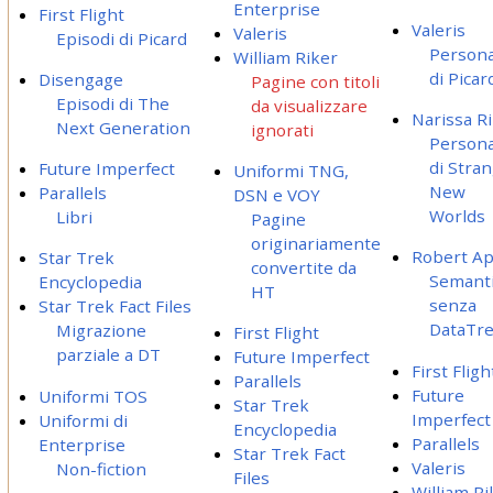
Enterprise
First Flight
Valeris
Valeris
Episodi di Picard
Persona
William Riker
di Picar
Disengage
Pagine con titoli
Episodi di The
da visualizzare
Narissa R
Next Generation
ignorati
Persona
di Stra
Future Imperfect
Uniformi TNG,
New
Parallels
DSN e VOY
Worlds
Libri
Pagine
originariamente
Robert Ap
Star Trek
convertite da
Semant
Encyclopedia
HT
senza
Star Trek Fact Files
DataTr
Migrazione
First Flight
parziale a DT
Future Imperfect
First Fligh
Parallels
Future
Uniformi TOS
Star Trek
Imperfect
Uniformi di
Encyclopedia
Parallels
Enterprise
Star Trek Fact
Valeris
Non-fiction
Files
William Ri