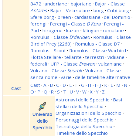
8472
·
andoriane
·
bajoriane
·
Bajor - Classe
Antares
·
Bajor - Vela solare
·
borg
·
Cubi borg
·
Sfere borg
·
breen
·
cardassiane
·
del Dominio
·
ferengi
·
Ferengi - Classe
D'Kora
·
Ferengi -
Pod
·
hirogene
·
kazon
·
klingon
·
romulane
·
Romulus - Classe
D'deridex
·
Romulus - Classe
Bird of Prey (2260)
·
Romulus - Classe D7
·
Romulus - Scout
·
Romulus - Classe Warbird
·
Flotta Stellare
·
tellarite
·
terrestri
·
vidiiane
·
federali
·
UFP - Classe
Erewon
·
vulcaniane
·
Vulcano - Classe
Suurok
·
Vulcano - Classe
senza nome
·
varie
·
delle timeline alternative
Cast
·
A
·
B
·
C
·
D
·
E
·
F
·
G
·
H
·
I
·
J
·
K
·
L
·
M
·
N
·
Cast
O
·
P
·
Q
·
R
·
S
·
T
·
U
·
V
·
W
·
X
·
Y
·
Z
Astronavi dello Specchio
·
Basi
stellari dello Specchio
·
Organizzazioni dello Specchio
·
Universo
Personaggi dello Specchio
·
dello
Tecnologia dello Specchio
·
Specchio
Timeline dello Specchio