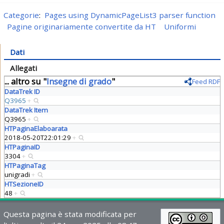
Categorie
:
Pages using DynamicPageList3 parser function
Pagine originariamente convertite da HT
Uniformi
Dati
Allegati
... altro su "
Insegne di grado
"
Feed RDF
DataTrek ID
Q3965
+
DataTrek Item
Q3965
+
HTPaginaElaboarata
2018-05-20T22:01:29
+
HTPaginaID
3304
+
HTPaginaTag
unigradi
+
HTSezioneID
48
+
Questa pagina è stata modificata per