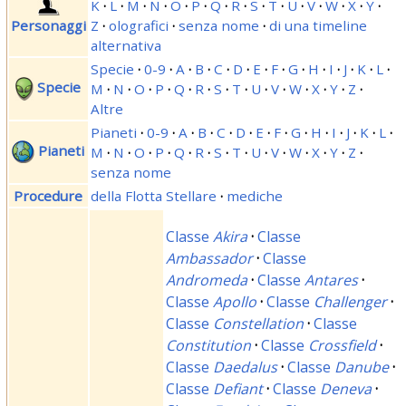
K
·
L
·
M
·
N
·
O
·
P
·
Q
·
R
·
S
·
T
·
U
·
V
·
W
·
X
·
Y
·
Personaggi
Z
·
olografici
·
senza nome
·
di una timeline
alternativa
Specie
·
0-9
·
A
·
B
·
C
·
D
·
E
·
F
·
G
·
H
·
I
·
J
·
K
·
L
·
Specie
M
·
N
·
O
·
P
·
Q
·
R
·
S
·
T
·
U
·
V
·
W
·
X
·
Y
·
Z
·
Altre
Pianeti
·
0-9
·
A
·
B
·
C
·
D
·
E
·
F
·
G
·
H
·
I
·
J
·
K
·
L
·
Pianeti
M
·
N
·
O
·
P
·
Q
·
R
·
S
·
T
·
U
·
V
·
W
·
X
·
Y
·
Z
·
senza nome
Procedure
della Flotta Stellare
·
mediche
Classe
Akira
·
Classe
Ambassador
·
Classe
Andromeda
·
Classe
Antares
·
Classe
Apollo
·
Classe
Challenger
·
Classe
Constellation
·
Classe
Constitution
·
Classe
Crossfield
·
Classe
Daedalus
·
Classe
Danube
·
Classe
Defiant
·
Classe
Deneva
·