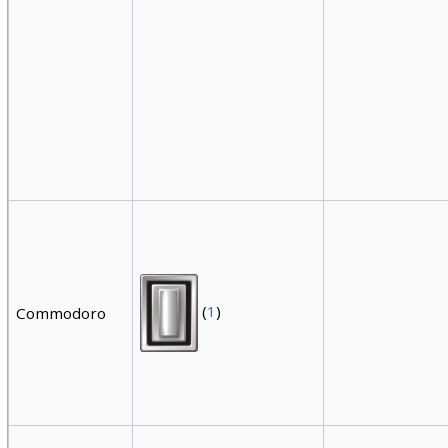
(
1
)
Commodoro