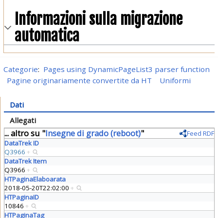
Informazioni sulla migrazione
automatica
Categorie
:
Pages using DynamicPageList3 parser function
Pagine originariamente convertite da HT
Uniformi
Dati
Allegati
... altro su "
Insegne di grado (reboot)
"
Feed RDF
DataTrek ID
Q3966
+
DataTrek Item
Q3966
+
HTPaginaElaboarata
2018-05-20T22:02:00
+
HTPaginaID
10846
+
HTPaginaTag