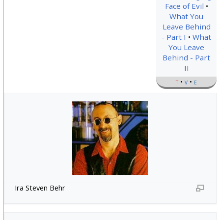
Face of Evil
What You
Leave Behind
- Part I
What
You Leave
Behind - Part
II
t
v
e
Ira Steven Behr