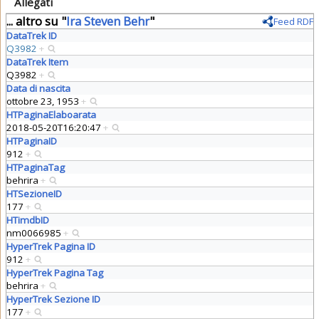
Allegati
... altro su "
Ira Steven Behr
"
Feed RDF
DataTrek ID
Q3982
+
DataTrek Item
Q3982
+
Data di nascita
ottobre 23, 1953
+
HTPaginaElaboarata
2018-05-20T16:20:47
+
HTPaginaID
912
+
HTPaginaTag
behrira
+
HTSezioneID
177
+
HTimdbID
nm0066985
+
HyperTrek Pagina ID
912
+
HyperTrek Pagina Tag
behrira
+
HyperTrek Sezione ID
177
+