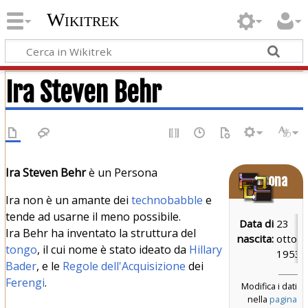
Wikitrek
Ira Steven Behr
Ira Steven Behr
è un Persona
Persona
Ira non è un amante dei
technobabble
e
tende ad usarne il meno possibile.
Data di
23
Ira Behr ha inventato la struttura del
nascita:
ottob
tongo
, il cui nome è stato ideato da
Hillary
1953
Bader
, e le
Regole dell'Acquisizione
dei
Ferengi
.
Modifica i dati
nella
pagina