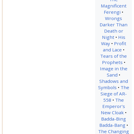
Magnificent
Ferengi
Wrongs
Darker Than
Death or
Night
His
Way
Profit
and Lace
Tears of the
Prophets
Image in the
Sand
Shadows and
Symbols
The
Siege of AR-
558
The
Emperor's
New Cloak
Badda-Bing
Badda-Bang
The Changing