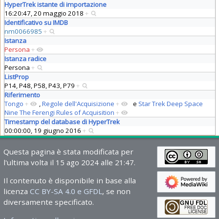
HyperTrek istante di importazione
16:20:47, 20 maggio 2018
+
Identificativo su IMDB
nm0066985
+
Istanza
Persona
+
Istanza radice
Persona
+
ListProp
P14, P48, P58, P43, P79
+
Riferimento
Tongo
+
,
Regole dell'Acquisizione
+
e
Star Trek Deep Space
Nine The Ferengi Rules of Acquisition
+
Timestamp del database di HyperTrek
00:00:00, 19 giugno 2016
+
Questa pagina è stata modificata per
l'ultima volta il 15 ago 2024 alle 21:47.
Il contenuto è disponibile in base alla
licenza
CC BY-SA 4.0 e GFDL
, se non
diversamente specificato.