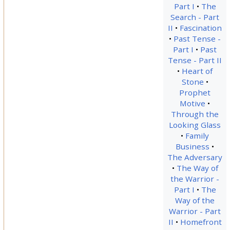
Part I
The
Search - Part
II
Fascination
Past Tense -
Part I
Past
Tense - Part II
Heart of
Stone
Prophet
Motive
Through the
Looking Glass
Family
Business
The Adversary
The Way of
the Warrior -
Part I
The
Way of the
Warrior - Part
II
Homefront