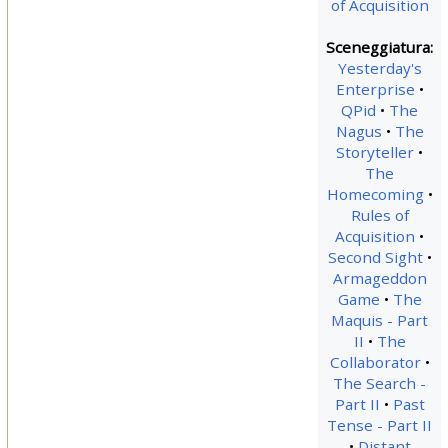
of Acquisition
Sceneggiatura:
Yesterday's
Enterprise
QPid
The
Nagus
The
Storyteller
The
Homecoming
Rules of
Acquisition
Second Sight
Armageddon
Game
The
Maquis - Part
II
The
Collaborator
The Search -
Part II
Past
Tense - Part II
Distant