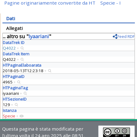
Pagine originariamente convertite da HT
Specie - I
Dati
Allegati
... altro su "
Iyaariani
"
Feed RDF
DataTrek ID
Q4022
+
DataTrek Item
Q4022
+
HTPaginaElaboarata
2018-05-13T12:23:18
+
HTPaginaID
4965
+
HTPaginaTag
iyaariani
+
HTSezioneID
129
+
Istanza
Specie
+
Questa pagina è stata modificata per
l'ultima volta il 24 ago 2025 alle 08:51.