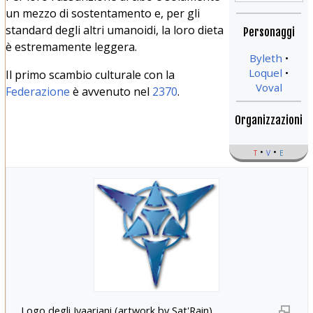
un mezzo di sostentamento e, per gli
standard degli altri umanoidi, la loro dieta
Personaggi
è estremamente leggera.
Byleth
Loquel
Il primo scambio culturale con la
Voval
Federazione
è avvenuto nel
2370
.
Organizzazioni
t
v
e
Logo degli Iyaariani (artwork by Sat'Rain)