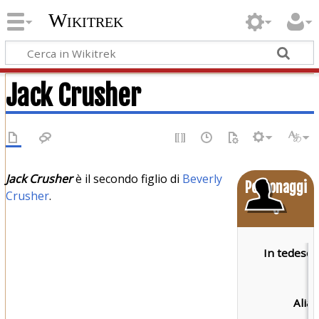
Wikitrek
Jack Crusher
Jack Crusher
è il secondo figlio di
Beverly
Personaggi
Crusher
.
o
In tedesco
Alias