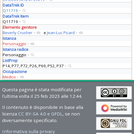
DataTrek ID
Q11719
+
DataTrek Item
Q11719
+
Elemento genitore
Beverly Crusher
+
e
Jean-Luc Picard
+
Istanza
Personaggio
+
Istanza radice
Personaggio
+
ListProp
P14, P77, P72, P26, P69, P52, P37
+
Occupazione
Medico
+
Questa pagina è stata modificata per
l'ultima volta il 25 feb 2023 alle 12:44.
Il contenuto è disponibile in base alla
licenza
CC BY-SA 4.0 e GFDL
, se non
diversamente specificato.
Informativa sulla privacy