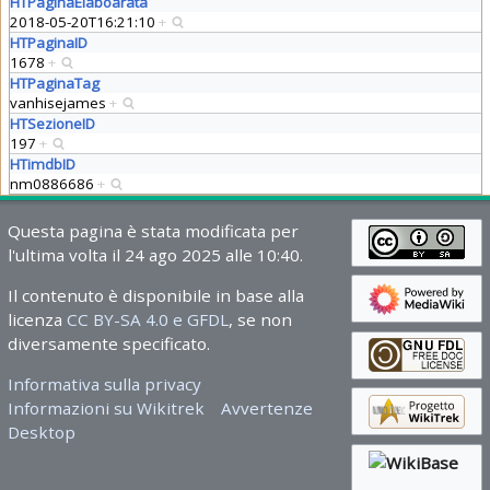
HTPaginaElaboarata
2018-05-20T16:21:10
+
HTPaginaID
1678
+
HTPaginaTag
vanhisejames
+
HTSezioneID
197
+
HTimdbID
nm0886686
+
Questa pagina è stata modificata per
l'ultima volta il 24 ago 2025 alle 10:40.
Il contenuto è disponibile in base alla
licenza
CC BY-SA 4.0 e GFDL
, se non
diversamente specificato.
Informativa sulla privacy
Informazioni su Wikitrek
Avvertenze
Desktop