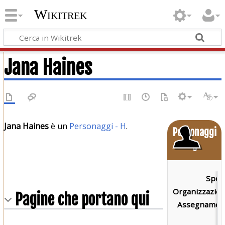
Wikitrek
Jana Haines
Jana Haines
è un
Personaggi - H
.
Personaggi
o
Speci
Organizzazion
Pagine che portano qui
Assegnament