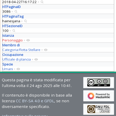
2018-04-22T16:17:22
+
HTPaginaID
3086
+
HTPaginaTag
hainesjana
+
HTSezioneID
100
+
Istanza
Personaggio
+
Membro di
Categoria:Flotta Stellare
+
Occupazione
Ufficiale di plancia
+
Specie
Umani
+
Questa pagina è stata modificata per
l'ultima volta il 24 ago 2025 alle 10:41.
Il contenuto è disponibile in base alla
licenza
CC BY-SA 4.0 e GFDL
, se non
diversamente specificato.