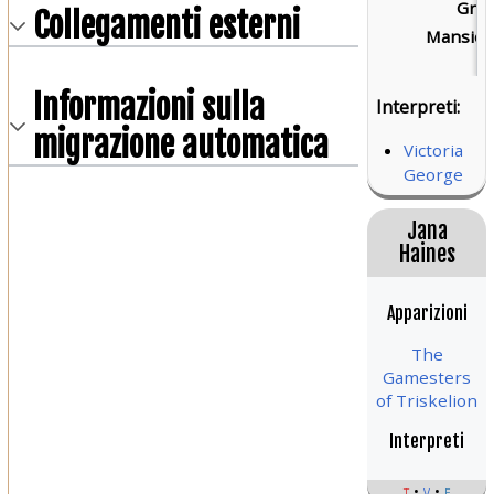
Grad
Collegamenti esterni
Mansion
Informazioni sulla
Interpreti:
migrazione automatica
Victoria
George
Jana
Haines
Apparizioni
The
Gamesters
of Triskelion
Interpreti
t
v
e