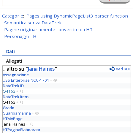
Categorie
:
Pages using DynamicPageList3 parser function
Semantica senza DataTrek
Pagine originariamente convertite da HT
Personaggi - H
Dati
Allegati
... altro su "
Jana Haines
"
Feed RDF
Assegnazione
USS Enterprise NCC-1701
+
DataTrek ID
Q4163
+
DataTrek Item
Q4163
+
Grado
Guardiamarina
+
HTMAPage
Jana_Haines
+
HTPaginaElaboarata