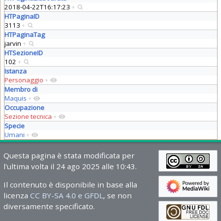
2018-04-22T16:17:23
+
HTPaginaID
3113
+
HTPaginaTag
jarvin
+
HTSezioneID
102
+
Istanza
Personaggio
+
Membro di
Maquis
+
Occupazione
Sezione tecnica
+
Specie
Umani
+
Questa pagina è stata modificata per
l'ultima volta il 24 ago 2025 alle 10:43.
Il contenuto è disponibile in base alla
licenza
CC BY-SA 4.0 e GFDL
, se non
diversamente specificato.