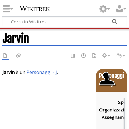
Wikitrek
Jarvin
Jarvin
è un
Personaggi - J
.
Personaggi
o
Speci
Organizzazion
Assegnament