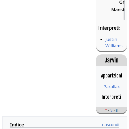
Grad
Mansion
Interpreti:
Justin
Williams
Jarvin
Apparizioni
Parallax
Interpreti
t
v
e
Indice