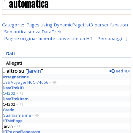
automatica
Categorie
:
Pages using DynamicPageList3 parser function
Semantica senza DataTrek
Pagine originariamente convertite da HT
Personaggi - J
Dati
Allegati
... altro su "
Jarvin
"
Feed RDF
Assegnazione
USS Voyager NCC-74656
+
DataTrek ID
Q4202
+
DataTrek Item
Q4202
+
Grado
Guardiamarina
+
HTMAPage
Jarvin
+
HTPaginaElaboarata