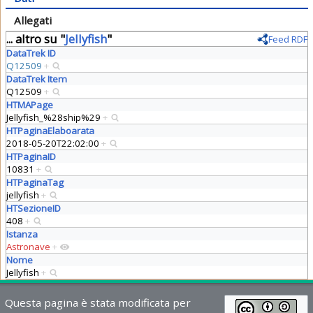
Allegati
... altro su "
Jellyfish
"
Feed RDF
DataTrek ID
Q12509
+
DataTrek Item
Q12509
+
HTMAPage
Jellyfish_%28ship%29
+
HTPaginaElaboarata
2018-05-20T22:02:00
+
HTPaginaID
10831
+
HTPaginaTag
jellyfish
+
HTSezioneID
408
+
Istanza
Astronave
+
Nome
Jellyfish
+
Questa pagina è stata modificata per