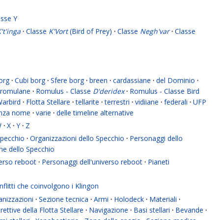
asse Y
't'inga
·
Classe
K'Vort
(Bird of Prey)
·
Classe
Negh'var
·
Classe
org
·
Cubi borg
·
Sfere borg
·
breen
·
cardassiane
·
del Dominio
·
romulane
·
Romulus - Classe
D'deridex
·
Romulus - Classe Bird
Warbird
·
Flotta Stellare
·
tellarite
·
terrestri
·
vidiiane
·
federali
·
UFP
enza nome
·
varie
·
delle timeline alternative
W
·
X
·
Y
·
Z
 Specchio
·
Organizzazioni dello Specchio
·
Personaggi dello
ne dello Specchio
verso reboot
·
Personaggi dell'universo reboot
·
Pianeti
flitti che coinvolgono i Klingon
anizzazioni
·
Sezione tecnica
·
Armi
·
Holodeck
·
Materiali
·
rettive della Flotta Stellare
·
Navigazione
·
Basi stellari
·
Bevande
·