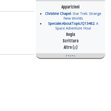
Apparizioni
Christine Chapel
:
Star Trek: Strange
New Worlds
Speciale:AboutTopic/Q13462
:
A
Space Adventure Hour
Regia
Scrittura
Altro (
β
)
t
v
e