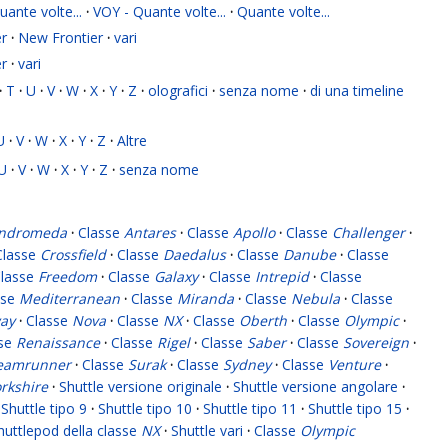
ante volte...
·
VOY - Quante volte...
·
Quante volte...
r
·
New Frontier
·
vari
r
·
vari
·
T
·
U
·
V
·
W
·
X
·
Y
·
Z
·
olografici
·
senza nome
·
di una timeline
U
·
V
·
W
·
X
·
Y
·
Z
·
Altre
U
·
V
·
W
·
X
·
Y
·
Z
·
senza nome
ndromeda
·
Classe
Antares
·
Classe
Apollo
·
Classe
Challenger
·
Classe
Crossfield
·
Classe
Daedalus
·
Classe
Danube
·
Classe
lasse
Freedom
·
Classe
Galaxy
·
Classe
Intrepid
·
Classe
sse
Mediterranean
·
Classe
Miranda
·
Classe
Nebula
·
Classe
ay
·
Classe
Nova
·
Classe
NX
·
Classe
Oberth
·
Classe
Olympic
·
sse
Renaissance
·
Classe
Rigel
·
Classe
Saber
·
Classe
Sovereign
·
eamrunner
·
Classe
Surak
·
Classe
Sydney
·
Classe
Venture
·
rkshire
·
Shuttle versione originale
·
Shuttle versione angolare
·
Shuttle tipo 9
·
Shuttle tipo 10
·
Shuttle tipo 11
·
Shuttle tipo 15
·
huttlepod della classe
NX
·
Shuttle vari
·
Classe
Olympic