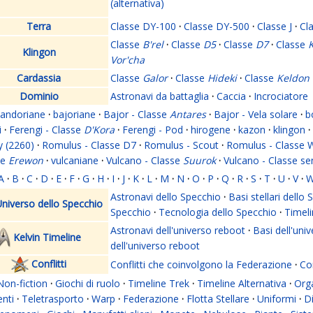
(alternativa)
Terra
Classe DY-100
·
Classe DY-500
·
Classe J
·
Cl
Classe
B'rel
·
Classe
D5
·
Classe
D7
·
Classe
K
Klingon
Vor'cha
Cardassia
Classe
Galor
·
Classe
Hideki
·
Classe
Keldon
Dominio
Astronavi da battaglia
·
Caccia
·
Incrociatore
andoriane
·
bajoriane
·
Bajor - Classe
Antares
·
Bajor - Vela solare
·
b
i
·
Ferengi - Classe
D'Kora
·
Ferengi - Pod
·
hirogene
·
kazon
·
klingon
·
y (2260)
·
Romulus - Classe D7
·
Romulus - Scout
·
Romulus - Classe 
se
Erewon
·
vulcaniane
·
Vulcano - Classe
Suurok
·
Vulcano - Classe s
A
·
B
·
C
·
D
·
E
·
F
·
G
·
H
·
I
·
J
·
K
·
L
·
M
·
N
·
O
·
P
·
Q
·
R
·
S
·
T
·
U
·
V
·
Astronavi dello Specchio
·
Basi stellari dello
niverso dello Specchio
Specchio
·
Tecnologia dello Specchio
·
Timeli
Astronavi dell'universo reboot
·
Basi dell'uni
Kelvin Timeline
dell'universo reboot
Conflitti
Conflitti che coinvolgono la Federazione
·
Con
Non-fiction
·
Giochi di ruolo
·
Timeline Trek
·
Timeline Alternativa
·
Org
nti
·
Teletrasporto
·
Warp
·
Federazione
·
Flotta Stellare
·
Uniformi
·
Di