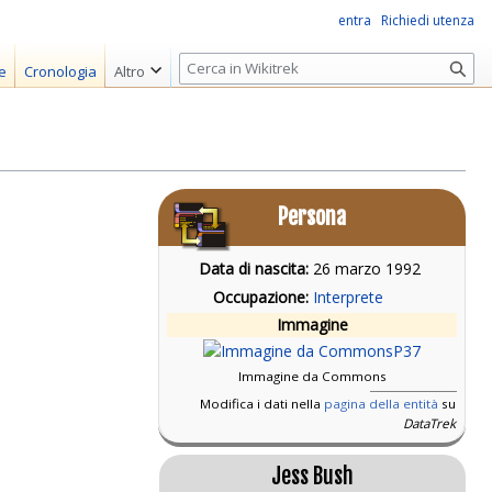
entra
Richiedi utenza
R
e
Cronologia
Altro
i
c
e
r
c
Persona
a
Data di nascita:
26 marzo 1992
Occupazione:
Interprete
Immagine
Immagine da Commons
Modifica i dati nella
pagina della entità
su
DataTrek
Jess Bush