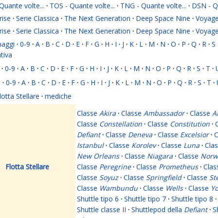
Quante volte...
·
TOS - Quante volte...
·
TNG - Quante volte...
·
DSN - Qu
rise
·
Serie Classica
·
The Next Generation
·
Deep Space Nine
·
Voyage
rise
·
Serie Classica
·
The Next Generation
·
Deep Space Nine
·
Voyage
naggi
·
0-9
·
A
·
B
·
C
·
D
·
E
·
F
·
G
·
H
·
I
·
J
·
K
·
L
·
M
·
N
·
O
·
P
·
Q
·
R
·
S
ativa
·
0-9
·
A
·
B
·
C
·
D
·
E
·
F
·
G
·
H
·
I
·
J
·
K
·
L
·
M
·
N
·
O
·
P
·
Q
·
R
·
S
·
T
·
i
·
0-9
·
A
·
B
·
C
·
D
·
E
·
F
·
G
·
H
·
I
·
J
·
K
·
L
·
M
·
N
·
O
·
P
·
Q
·
R
·
S
·
T
·
lotta Stellare
·
mediche
Classe
Akira
·
Classe
Ambassador
·
Classe
A
Classe
Constellation
·
Classe
Constitution
·
Defiant
·
Classe
Deneva
·
Classe
Excelsior
·
C
Istanbul
·
Classe
Korolev
·
Classe
Luna
·
Cla
New Orleans
·
Classe
Niagara
·
Classe
Norw
Flotta Stellare
Classe
Peregrine
·
Classe
Prometheus
·
Cla
Classe
Soyuz
·
Classe
Springfield
·
Classe
St
Classe
Wambundu
·
Classe
Wells
·
Classe
Yo
Shuttle tipo 6
·
Shuttle tipo 7
·
Shuttle tipo 8
·
Shuttle classe II
·
Shuttlepod della
Defiant
·
S