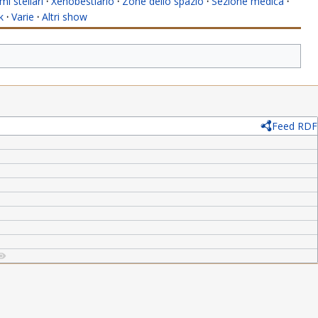
mi stellari
·
Xenobestiario
·
Zone dello spazio
·
Sezione medica
·
k
·
Varie
·
Altri show
Feed RDF