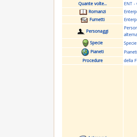
Quante volte...
ENT - 
Romanzi
Enterp
Fumetti
Enterp
Perso
Personaggi
altern
Specie
Specie
Pianeti
Pianet
Procedure
della F