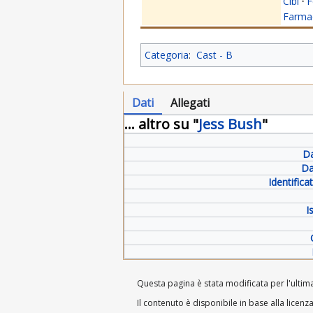
Cibi
·
F
Farmac
Categoria
:
Cast - B
Dati
Allegati
... altro su "
Jess Bush
"
Da
Da
Identific
I
Questa pagina è stata modificata per l'ultima
Il contenuto è disponibile in base alla licenz