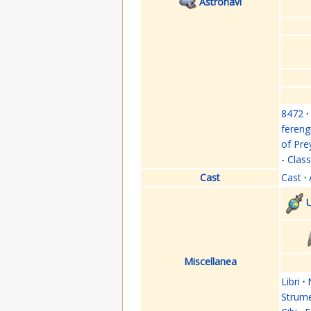
Astronavi
8472
·
fereng
of Pre
- Clas
Cast
Cast
·
U
Miscellanea
Libri
·
Strume