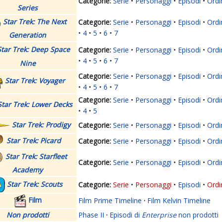
Serie
Personaggi
Episodi
Ordi
Series
Star Trek: The Next
Serie
Personaggi
Episodi
Ordi
4
5
6
7
Generation
Star Trek: Deep Space
Serie
Personaggi
Episodi
Ordi
4
5
6
7
Nine
Serie
Personaggi
Episodi
Ordi
Star Trek: Voyager
4
5
6
7
Serie
Personaggi
Episodi
Ordi
Star Trek: Lower Decks
4
5
Star Trek: Prodigy
Serie
Personaggi
Episodi
Ordi
Star Trek: Picard
Serie
Personaggi
Episodi
Ordi
Star Trek: Starfleet
Serie
Personaggi
Episodi
Ordi
Academy
Star Trek: Scouts
Serie
Personaggi
Episodi
Ordi
Film
Film Prime Timeline
·
Film Kelvin Timeline
Non prodotti
Phase II
·
Episodi di
Enterprise
non prodotti