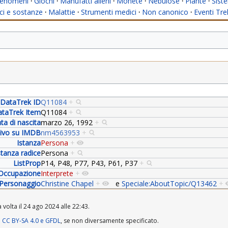
enomeni
·
Giochi
·
Manufatti alieni
·
Monete
·
Nebulose
·
Piante
·
Siste
i e sostanze
·
Malattie
·
Strumenti medici
·
Non canonico
·
Eventi Tre
DataTrek ID
Q11084
+
taTrek Item
Q11084
+
ta di nascita
marzo 26, 1992
+
ativo su IMDB
nm4563953
+
Istanza
Persona
+
stanza radice
Persona
+
ListProp
P14, P48, P77, P43, P61, P37
+
Occupazione
Interprete
+
Personaggio
Christine Chapel
+
e
Speciale:AboutTopic/Q13462
+
 volta il 24 ago 2024 alle 22:43.
a
CC BY-SA 4.0 e GFDL
, se non diversamente specificato.