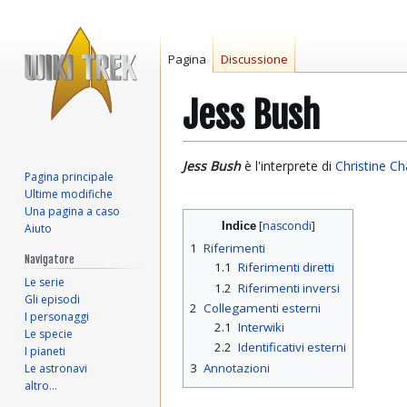
Pagina
Discussione
Jess Bush
Vai
Vai
Jess Bush
è l'interprete di
Christine Ch
Pagina principale
alla
alla
Ultime modifiche
navigazione
ricerca
Una pagina a caso
Indice
Aiuto
1
Riferimenti
Navigatore
1.1
Riferimenti diretti
Le serie
1.2
Riferimenti inversi
Gli episodi
2
Collegamenti esterni
I personaggi
2.1
Interwiki
Le specie
2.2
Identificativi esterni
I pianeti
3
Annotazioni
Le astronavi
altro…