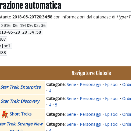
grazione automatica
istante
2018-05-20T20:34:58
con informazioni dal database di
HyperT
=
2016-06-19T09:03:36
018-05-20T20:34:58
887
njoel
188
Navigatore Globale
Serie
Personaggi
Episodi
Ordi
Star Trek: Enterprise
4
Serie
Personaggi
Episodi
Ordi
Star Trek: Discovery
4
5
Short Treks
Serie
Personaggi
Episodi
Ordi
tar Trek: Strange New
Serie
Personaggi
Episodi
Ordi
4