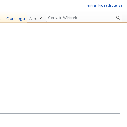
entra
Richiedi utenza
R
e
Cronologia
Altro
i
c
e
r
c
a