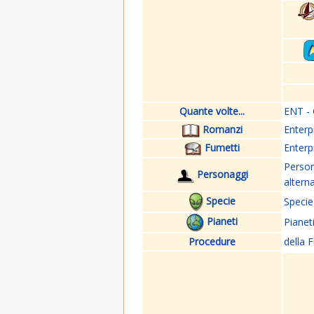
Quante volte...
ENT - 
Romanzi
Enterp
Fumetti
Enterp
Perso
Personaggi
altern
Specie
Specie
Pianeti
Pianet
Procedure
della F