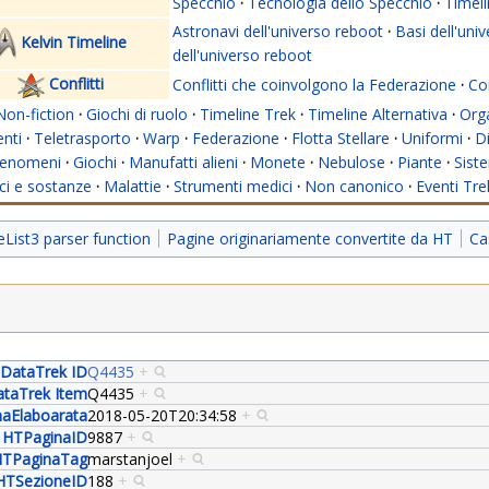
Specchio
·
Tecnologia dello Specchio
·
Timeli
Astronavi dell'universo reboot
·
Basi dell'uni
Kelvin Timeline
dell'universo reboot
Conflitti
Conflitti che coinvolgono la Federazione
·
Con
Non-fiction
·
Giochi di ruolo
·
Timeline Trek
·
Timeline Alternativa
·
Org
nti
·
Teletrasporto
·
Warp
·
Federazione
·
Flotta Stellare
·
Uniformi
·
Di
enomeni
·
Giochi
·
Manufatti alieni
·
Monete
·
Nebulose
·
Piante
·
Siste
i e sostanze
·
Malattie
·
Strumenti medici
·
Non canonico
·
Eventi Tre
ist3 parser function
Pagine originariamente convertite da HT
Ca
DataTrek ID
Q4435
+
taTrek Item
Q4435
+
aElaboarata
2018-05-20T20:34:58
+
HTPaginaID
9887
+
TPaginaTag
marstanjoel
+
HTSezioneID
188
+