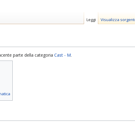
Leggi
Visualizza sorgent
acente parte della categoria
Cast - M
.
matica