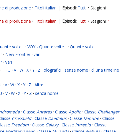
ne di produzione
Titoli italiani
|
Tutti
Stagioni:
1
ne di produzione
Titoli italiani
|
Tutti
Stagioni:
1
ante volte...
·
VOY - Quante volte...
·
Quante volte...
r
·
New Frontier
·
vari
r
·
vari
·
T
·
U
·
V
·
W
·
X
·
Y
·
Z
·
olografici
·
senza nome
·
di una timeline
U
·
V
·
W
·
X
·
Y
·
Z
·
Altre
U
·
V
·
W
·
X
·
Y
·
Z
·
senza nome
ndromeda
·
Classe
Antares
·
Classe
Apollo
·
Classe
Challenger
·
Classe
Crossfield
·
Classe
Daedalus
·
Classe
Danube
·
Classe
lasse
Freedom
·
Classe
Galaxy
·
Classe
Intrepid
·
Classe
sse
Mediterranean
·
Classe
Miranda
·
Classe
Nebula
·
Classe