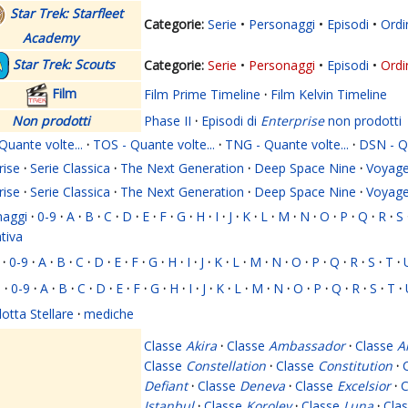
Star Trek: Starfleet
Serie
Personaggi
Episodi
Ordi
Academy
Star Trek: Scouts
Serie
Personaggi
Episodi
Ordi
Film
Film Prime Timeline
·
Film Kelvin Timeline
Non prodotti
Phase II
·
Episodi di
Enterprise
non prodotti
Quante volte...
·
TOS - Quante volte...
·
TNG - Quante volte...
·
DSN - Qu
rise
·
Serie Classica
·
The Next Generation
·
Deep Space Nine
·
Voyage
rise
·
Serie Classica
·
The Next Generation
·
Deep Space Nine
·
Voyage
naggi
·
0-9
·
A
·
B
·
C
·
D
·
E
·
F
·
G
·
H
·
I
·
J
·
K
·
L
·
M
·
N
·
O
·
P
·
Q
·
R
·
S
ativa
·
0-9
·
A
·
B
·
C
·
D
·
E
·
F
·
G
·
H
·
I
·
J
·
K
·
L
·
M
·
N
·
O
·
P
·
Q
·
R
·
S
·
T
·
i
·
0-9
·
A
·
B
·
C
·
D
·
E
·
F
·
G
·
H
·
I
·
J
·
K
·
L
·
M
·
N
·
O
·
P
·
Q
·
R
·
S
·
T
·
lotta Stellare
·
mediche
Classe
Akira
·
Classe
Ambassador
·
Classe
A
Classe
Constellation
·
Classe
Constitution
·
Defiant
·
Classe
Deneva
·
Classe
Excelsior
·
C
Istanbul
·
Classe
Korolev
·
Classe
Luna
·
Cla