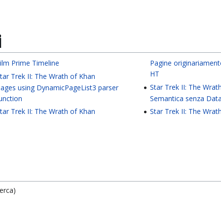
i
ilm Prime Timeline
Pagine originariament
HT
tar Trek II: The Wrath of Khan
Star Trek II: The Wrat
ages using DynamicPageList3 parser
unction
Semantica senza Dat
tar Trek II: The Wrath of Khan
Star Trek II: The Wrat
erca)