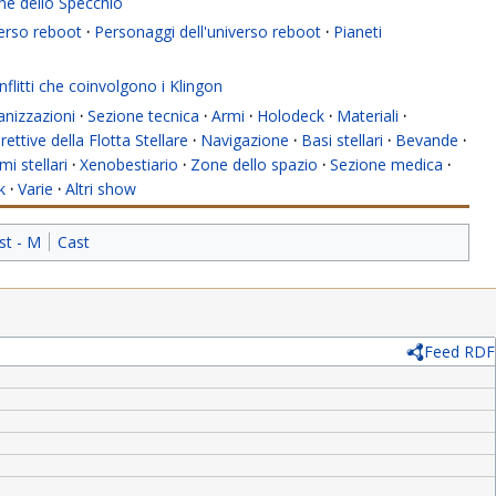
ne dello Specchio
verso reboot
·
Personaggi dell'universo reboot
·
Pianeti
flitti che coinvolgono i Klingon
anizzazioni
·
Sezione tecnica
·
Armi
·
Holodeck
·
Materiali
·
rettive della Flotta Stellare
·
Navigazione
·
Basi stellari
·
Bevande
·
mi stellari
·
Xenobestiario
·
Zone dello spazio
·
Sezione medica
·
k
·
Varie
·
Altri show
st - M
Cast
Feed RDF