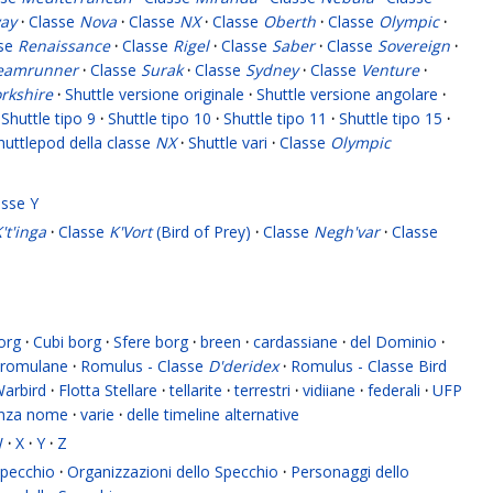
ay
·
Classe
Nova
·
Classe
NX
·
Classe
Oberth
·
Classe
Olympic
·
sse
Renaissance
·
Classe
Rigel
·
Classe
Saber
·
Classe
Sovereign
·
eamrunner
·
Classe
Surak
·
Classe
Sydney
·
Classe
Venture
·
rkshire
·
Shuttle versione originale
·
Shuttle versione angolare
·
Shuttle tipo 9
·
Shuttle tipo 10
·
Shuttle tipo 11
·
Shuttle tipo 15
·
huttlepod della classe
NX
·
Shuttle vari
·
Classe
Olympic
asse Y
't'inga
·
Classe
K'Vort
(Bird of Prey)
·
Classe
Negh'var
·
Classe
org
·
Cubi borg
·
Sfere borg
·
breen
·
cardassiane
·
del Dominio
·
romulane
·
Romulus - Classe
D'deridex
·
Romulus - Classe Bird
Warbird
·
Flotta Stellare
·
tellarite
·
terrestri
·
vidiiane
·
federali
·
UFP
enza nome
·
varie
·
delle timeline alternative
W
·
X
·
Y
·
Z
 Specchio
·
Organizzazioni dello Specchio
·
Personaggi dello