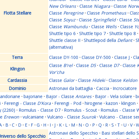
New Orleans
·
Classe
Niagara
·
Classe
Norw
Flotta Stellare
Classe
Peregrine
·
Classe
Prometheus
·
Cla
Classe
Soyuz
·
Classe
Springfield
·
Classe
St
Classe
Wambundu
·
Classe
Wells
·
Classe
Yo
Shuttle tipo 6
·
Shuttle tipo 7
·
Shuttle tipo 8
·
Shuttle classe II
·
Shuttlepod della
Defiant
·
S
(alternativa)
Terra
Classe DY-100
·
Classe DY-500
·
Classe J
·
Cl
Classe
B'rel
·
Classe
D5
·
Classe
D7
·
Classe
K
Klingon
Vor'cha
Cardassia
Classe
Galor
·
Classe
Hideki
·
Classe
Keldon
Dominio
Astronavi da battaglia
·
Caccia
·
Incrociatore
andoriane
·
bajoriane
·
Bajor - Classe
Antares
·
Bajor - Vela solare
·
b
i
·
Ferengi - Classe
D'Kora
·
Ferengi - Pod
·
hirogene
·
kazon
·
klingon
·
y (2260)
·
Romulus - Classe D7
·
Romulus - Scout
·
Romulus - Classe 
se
Erewon
·
vulcaniane
·
Vulcano - Classe
Suurok
·
Vulcano - Classe s
A
·
B
·
C
·
D
·
E
·
F
·
G
·
H
·
I
·
J
·
K
·
L
·
M
·
N
·
O
·
P
·
Q
·
R
·
S
·
T
·
U
·
V
·
Astronavi dello Specchio
·
Basi stellari dello
niverso dello Specchio