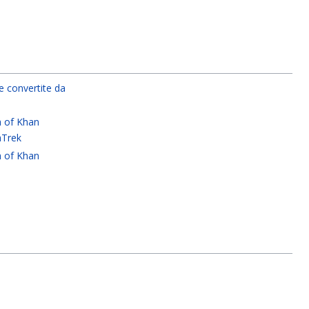
e convertite da
h of Khan
aTrek
h of Khan