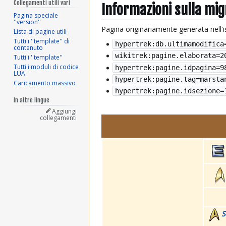
Collegamenti utili vari
Informazioni sulla mi
Pagina speciale
''version''
Pagina originariamente generata nell'
Lista di pagine utili
Tutti i ''template'' di
hypertrek:db.ultimamodifica
contenuto
wikitrek:pagine.elaborata=
2
Tutti i ''template''
Tutti i moduli di codice
hypertrek:pagine.idpagina=9
LUA
hypertrek:pagine.tag=marsta
Caricamento massivo
hypertrek:pagine.idsezione=
In altre lingue
Aggiungi
collegamenti
S