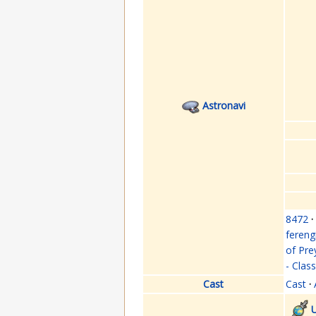
Astronavi
8472
·
fereng
of Pre
- Clas
Cast
Cast
·
U