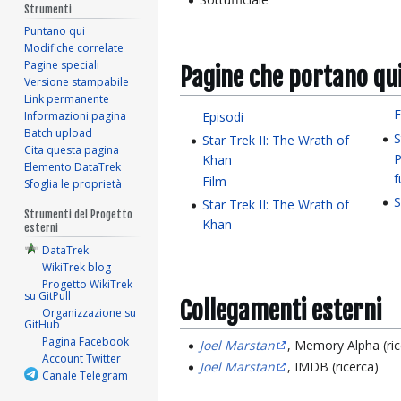
Strumenti
Puntano qui
Modifiche correlate
Pagine speciali
Pagine che portano qu
Versione stampabile
Link permanente
F
Episodi
Informazioni pagina
Batch upload
S
Star Trek II: The Wrath of
Cita questa pagina
P
Khan
Elemento DataTrek
f
Film
Sfoglia le proprietà
S
Star Trek II: The Wrath of
Strumenti del Progetto
Khan
esterni
DataTrek
WikiTrek blog
Progetto WikiTrek
su GitPull
Collegamenti esterni
Organizzazione su
GitHub
Pagina Facebook
Joel Marstan
, Memory Alpha (ric
Account Twitter
Joel Marstan
, IMDB (ricerca)
Canale Telegram