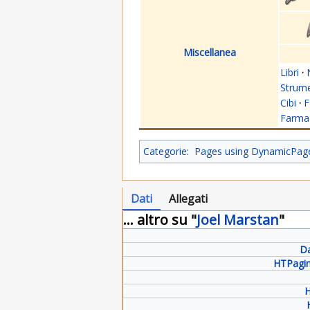
Miscellanea
Libri
·
Strume
Cibi
·
F
Farmac
Categorie
:
Pages using DynamicPageL
Dati
Allegati
... altro su "
Joel Marstan
"
Da
HTPagin
H