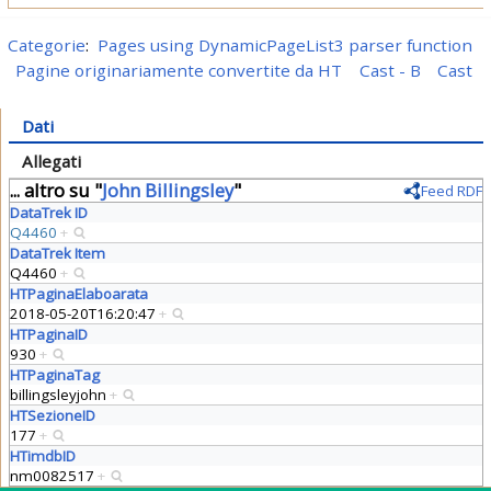
Categorie
:
Pages using DynamicPageList3 parser function
Pagine originariamente convertite da HT
Cast - B
Cast
Dati
Allegati
... altro su "
John Billingsley
"
Feed RDF
DataTrek ID
Q4460
+
DataTrek Item
Q4460
+
HTPaginaElaboarata
2018-05-20T16:20:47
+
HTPaginaID
930
+
HTPaginaTag
billingsleyjohn
+
HTSezioneID
177
+
HTimdbID
nm0082517
+