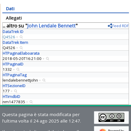
Dati
Allegati
... altro su "
John Lendale Bennett
"
Feed RDF
DataTrek ID
Q4526
+
DataTrek Item
Q4526
+
HTPaginaElaboarata
2018-05-20T16:21:00
+
HTPaginaID
1332
+
HTPaginaTag
lendalebennettjohn
+
HTSezioneID
177
+
HTimdbID
nm1477835
+
Questa pagina è stata modificata per
l'ultima volta il 24 ago 2025 alle 12:47.