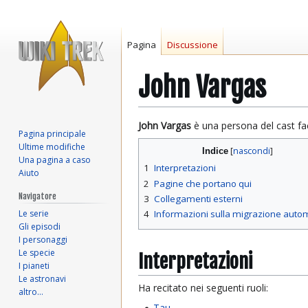
Pagina
Discussione
John Vargas
Vai
Vai
John Vargas
è una persona del cast fa
Pagina principale
alla
alla
Ultime modifiche
Indice
navigazione
ricerca
Una pagina a caso
1
Interpretazioni
Aiuto
2
Pagine che portano qui
Navigatore
3
Collegamenti esterni
Le serie
4
Informazioni sulla migrazione auto
Gli episodi
I personaggi
Le specie
Interpretazioni
I pianeti
Le astronavi
Ha recitato nei seguenti ruoli:
altro…
Tau