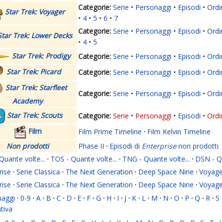
Serie
Personaggi
Episodi
Ordi
Star Trek: Voyager
4
5
6
7
Serie
Personaggi
Episodi
Ordi
Star Trek: Lower Decks
4
5
Star Trek: Prodigy
Serie
Personaggi
Episodi
Ordi
Star Trek: Picard
Serie
Personaggi
Episodi
Ordi
Star Trek: Starfleet
Serie
Personaggi
Episodi
Ordi
Academy
Star Trek: Scouts
Serie
Personaggi
Episodi
Ordi
Film
Film Prime Timeline
·
Film Kelvin Timeline
Non prodotti
Phase II
·
Episodi di
Enterprise
non prodotti
Quante volte...
·
TOS - Quante volte...
·
TNG - Quante volte...
·
DSN - Qu
rise
·
Serie Classica
·
The Next Generation
·
Deep Space Nine
·
Voyage
rise
·
Serie Classica
·
The Next Generation
·
Deep Space Nine
·
Voyage
naggi
·
0-9
·
A
·
B
·
C
·
D
·
E
·
F
·
G
·
H
·
I
·
J
·
K
·
L
·
M
·
N
·
O
·
P
·
Q
·
R
·
S
ativa