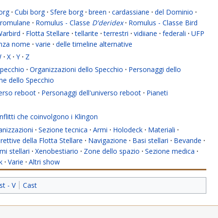
org
·
Cubi borg
·
Sfere borg
·
breen
·
cardassiane
·
del Dominio
·
romulane
·
Romulus - Classe
D'deridex
·
Romulus - Classe Bird
Warbird
·
Flotta Stellare
·
tellarite
·
terrestri
·
vidiiane
·
federali
·
UFP
enza nome
·
varie
·
delle timeline alternative
W
·
X
·
Y
·
Z
 Specchio
·
Organizzazioni dello Specchio
·
Personaggi dello
ne dello Specchio
verso reboot
·
Personaggi dell'universo reboot
·
Pianeti
flitti che coinvolgono i Klingon
anizzazioni
·
Sezione tecnica
·
Armi
·
Holodeck
·
Materiali
·
rettive della Flotta Stellare
·
Navigazione
·
Basi stellari
·
Bevande
·
mi stellari
·
Xenobestiario
·
Zone dello spazio
·
Sezione medica
·
k
·
Varie
·
Altri show
st - V
Cast