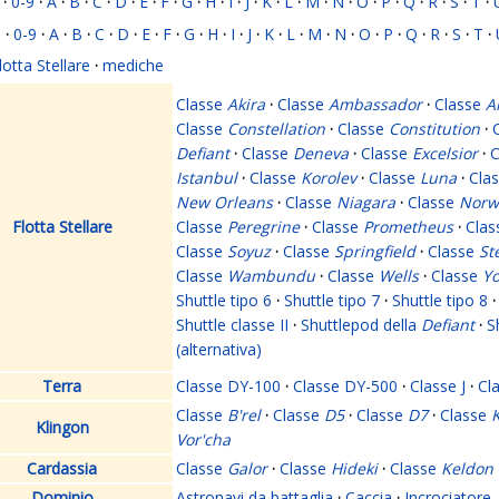
·
0-9
·
A
·
B
·
C
·
D
·
E
·
F
·
G
·
H
·
I
·
J
·
K
·
L
·
M
·
N
·
O
·
P
·
Q
·
R
·
S
·
T
·
i
·
0-9
·
A
·
B
·
C
·
D
·
E
·
F
·
G
·
H
·
I
·
J
·
K
·
L
·
M
·
N
·
O
·
P
·
Q
·
R
·
S
·
T
·
lotta Stellare
·
mediche
Classe
Akira
·
Classe
Ambassador
·
Classe
A
Classe
Constellation
·
Classe
Constitution
·
Defiant
·
Classe
Deneva
·
Classe
Excelsior
·
C
Istanbul
·
Classe
Korolev
·
Classe
Luna
·
Cla
New Orleans
·
Classe
Niagara
·
Classe
Norw
Flotta Stellare
Classe
Peregrine
·
Classe
Prometheus
·
Cla
Classe
Soyuz
·
Classe
Springfield
·
Classe
St
Classe
Wambundu
·
Classe
Wells
·
Classe
Yo
Shuttle tipo 6
·
Shuttle tipo 7
·
Shuttle tipo 8
·
Shuttle classe II
·
Shuttlepod della
Defiant
·
S
(alternativa)
Terra
Classe DY-100
·
Classe DY-500
·
Classe J
·
Cl
Classe
B'rel
·
Classe
D5
·
Classe
D7
·
Classe
K
Klingon
Vor'cha
Cardassia
Classe
Galor
·
Classe
Hideki
·
Classe
Keldon
Dominio
Astronavi da battaglia
·
Caccia
·
Incrociatore