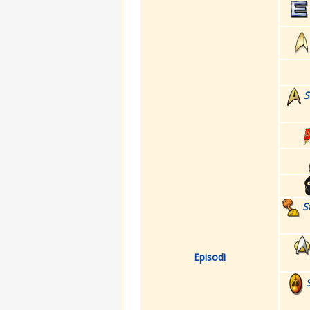
S
S
Episodi