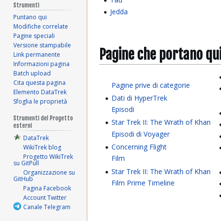
Strumenti
Jedda
Puntano qui
Modifiche correlate
Pagine speciali
Versione stampabile
Pagine che portano qu
Link permanente
Informazioni pagina
Batch upload
Cita questa pagina
Pagine prive di categorie
Elemento DataTrek
Dati di HyperTrek
Sfoglia le proprietà
Episodi
Strumenti del Progetto
Star Trek II: The Wrath of Khan
esterni
Episodi di Voyager
DataTrek
Concerning Flight
WikiTrek blog
Progetto WikiTrek
Film
su GitPull
Star Trek II: The Wrath of Khan
Organizzazione su
GitHub
Film Prime Timeline
Pagina Facebook
Account Twitter
Canale Telegram