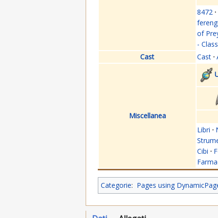
8472
·
fereng
of Pre
- Clas
Cast
Cast
·
U
Miscellanea
Libri
·
Strume
Cibi
·
F
Farmac
Categorie
:
Pages using DynamicPageL