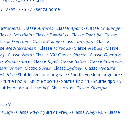
U
·
V
·
W
·
X
·
Y
·
Z
·
Altre
U
·
V
·
W
·
X
·
Y
·
Z
·
senza nome
ndromeda
·
Classe
Antares
·
Classe
Apollo
·
Classe
Challenger
·
Classe
Crossfield
·
Classe
Daedalus
·
Classe
Danube
·
Classe
lasse
Freedom
·
Classe
Galaxy
·
Classe
Intrepid
·
Classe
sse
Mediterranean
·
Classe
Miranda
·
Classe
Nebula
·
Classe
ay
·
Classe
Nova
·
Classe
NX
·
Classe
Oberth
·
Classe
Olympic
·
sse
Renaissance
·
Classe
Rigel
·
Classe
Saber
·
Classe
Sovereign
·
eamrunner
·
Classe
Surak
·
Classe
Sydney
·
Classe
Venture
·
rkshire
·
Shuttle versione originale
·
Shuttle versione angolare
·
Shuttle tipo 9
·
Shuttle tipo 10
·
Shuttle tipo 11
·
Shuttle tipo 15
·
huttlepod della classe
NX
·
Shuttle vari
·
Classe
Olympic
asse Y
't'inga
·
Classe
K'Vort
(Bird of Prey)
·
Classe
Negh'var
·
Classe