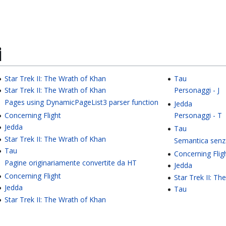
i
Star Trek II: The Wrath of Khan
Tau
Star Trek II: The Wrath of Khan
Personaggi - J
Pages using DynamicPageList3 parser function
Jedda
Concerning Flight
Personaggi - T
Jedda
Tau
Star Trek II: The Wrath of Khan
Semantica senz
Tau
Concerning Flig
Pagine originariamente convertite da HT
Jedda
Concerning Flight
Star Trek II: T
Jedda
Tau
Star Trek II: The Wrath of Khan