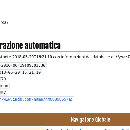
erca)
grazione automatica
istante
2018-05-20T16:21:10
con informazioni dal database di
HyperT
=
2016-06-19T09:03:36
018-05-20T16:21:10
679
john
197
//www.imdb.com/name/nm0889855/
Navigatore Globale