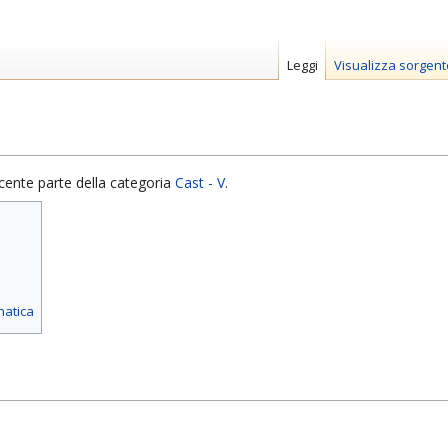
Leggi
Visualizza sorgent
cente parte della categoria
Cast - V
.
matica