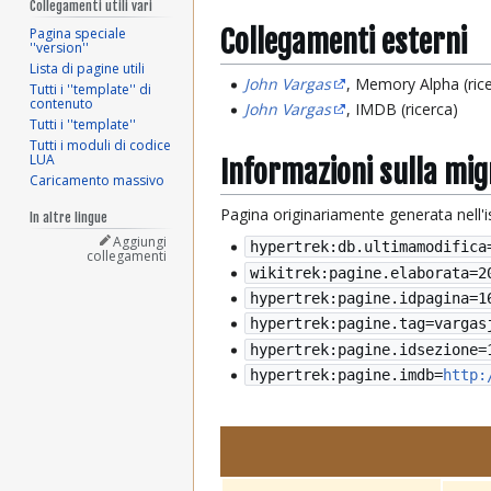
Collegamenti utili vari
Collegamenti esterni
Pagina speciale
''version''
Lista di pagine utili
John Vargas
, Memory Alpha (ric
Tutti i ''template'' di
contenuto
John Vargas
, IMDB (ricerca)
Tutti i ''template''
Tutti i moduli di codice
LUA
Informazioni sulla mi
Caricamento massivo
Pagina originariamente generata nell'
In altre lingue
Aggiungi
hypertrek:db.ultimamodifica
collegamenti
wikitrek:pagine.elaborata=
2
hypertrek:pagine.idpagina=1
hypertrek:pagine.tag=vargas
hypertrek:pagine.idsezione=
hypertrek:pagine.imdb=
http: