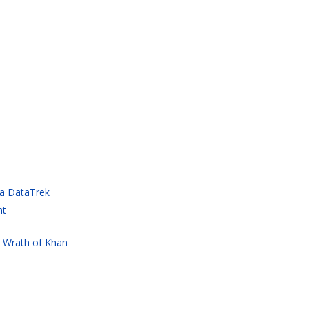
a DataTrek
ht
he Wrath of Khan