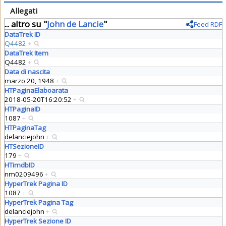
Allegati
... altro su "
John de Lancie
"
Feed RDF
DataTrek ID
Q4482
+
DataTrek Item
Q4482
+
Data di nascita
marzo 20, 1948
+
HTPaginaElaboarata
2018-05-20T16:20:52
+
HTPaginaID
1087
+
HTPaginaTag
delanciejohn
+
HTSezioneID
179
+
HTimdbID
nm0209496
+
HyperTrek Pagina ID
1087
+
HyperTrek Pagina Tag
delanciejohn
+
HyperTrek Sezione ID