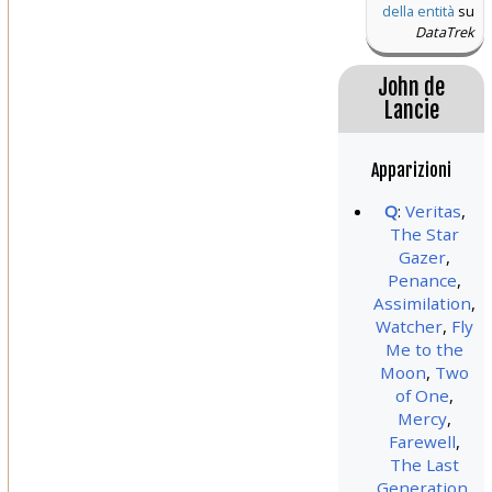
della entità
su
DataTrek
John de
Lancie
Apparizioni
Q
:
Veritas
,
The Star
Gazer
,
Penance
,
Assimilation
,
Watcher
,
Fly
Me to the
Moon
,
Two
of One
,
Mercy
,
Farewell
,
The Last
Generation
,