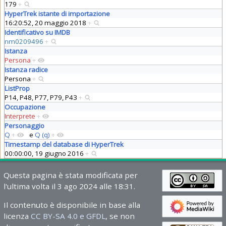
179
+
HyperTrek istante di importazione
16:20:52, 20 maggio 2018
+
Identificativo su IMDB
nm0209496
+
Istanza
Persona
+
Istanza radice
Persona
+
ListProp
P14, P48, P77, P79, P43
+
Occupazione
Interprete
+
Personaggio
Q
+
e
Q (q)
+
Timestamp del database di HyperTrek
00:00:00, 19 giugno 2016
+
Questa pagina è stata modificata per
l'ultima volta il 3 ago 2024 alle 18:31.
Il contenuto è disponibile in base alla
licenza
CC BY-SA 4.0 e GFDL
, se non