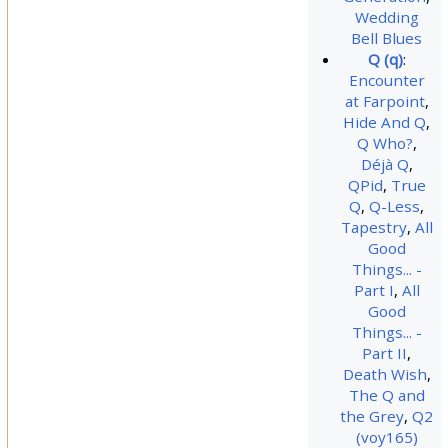
Wedding
Bell Blues
Q (q)
:
Encounter
at Farpoint
,
Hide And Q
,
Q Who?
,
Déjà Q
,
QPid
,
True
Q
,
Q-Less
,
Tapestry
,
All
Good
Things... -
Part I
,
All
Good
Things... -
Part II
,
Death Wish
,
The Q and
the Grey
,
Q2
(voy165)