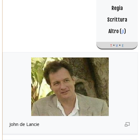
Regia
Scrittura
Altro (
β
)
t
v
e
John de Lancie