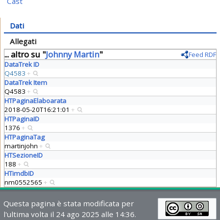
Cast
Dati
Allegati
... altro su "
Johnny Martin
"
Feed RDF
DataTrek ID
Q4583
+
DataTrek Item
Q4583
+
HTPaginaElaboarata
2018-05-20T16:21:01
+
HTPaginaID
1376
+
HTPaginaTag
martinjohn
+
HTSezioneID
188
+
HTimdbID
nm0552565
+
Questa pagina è stata modificata per
l'ultima volta il 24 ago 2025 alle 14:36.