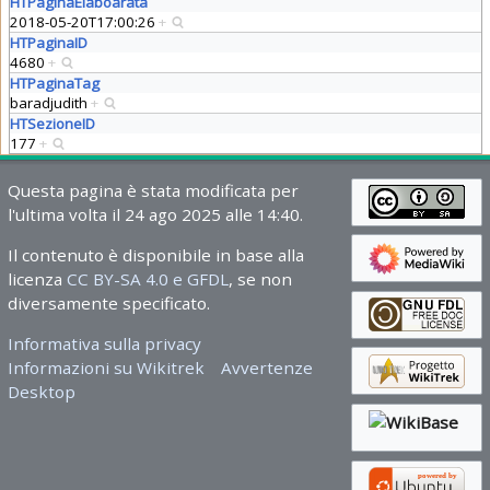
HTPaginaElaboarata
2018-05-20T17:00:26
+
HTPaginaID
4680
+
HTPaginaTag
baradjudith
+
HTSezioneID
177
+
Questa pagina è stata modificata per
l'ultima volta il 24 ago 2025 alle 14:40.
Il contenuto è disponibile in base alla
licenza
CC BY-SA 4.0 e GFDL
, se non
diversamente specificato.
Informativa sulla privacy
Informazioni su Wikitrek
Avvertenze
Desktop