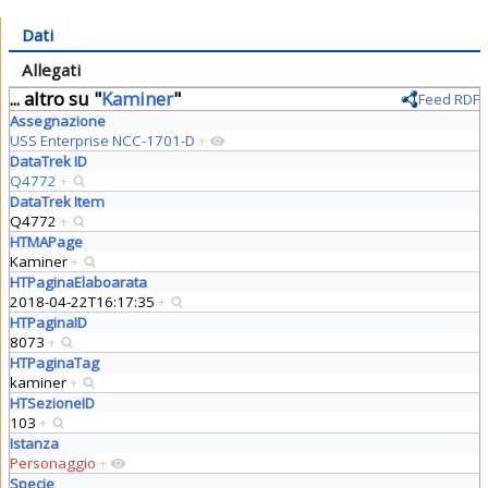
Dati
Allegati
... altro su "
Kaminer
"
Feed RDF
Assegnazione
USS Enterprise NCC-1701-D
+
DataTrek ID
Q4772
+
DataTrek Item
Q4772
+
HTMAPage
Kaminer
+
HTPaginaElaboarata
2018-04-22T16:17:35
+
HTPaginaID
8073
+
HTPaginaTag
kaminer
+
HTSezioneID
103
+
Istanza
Personaggio
+
Specie