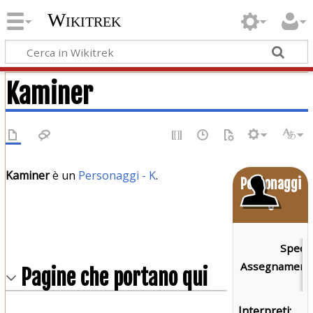
Wikitrek
Kaminer
Kaminer
è un
Personaggi - K
.
Personaggi
o
Specie
Assegnamenti
Pagine che portano qui
Interpreti: