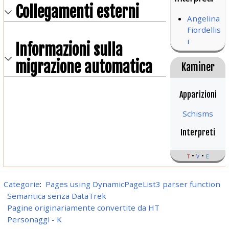
Collegamenti esterni
Angelina
Fiordellis
i
Informazioni sulla
migrazione automatica
Kaminer
Apparizioni
Schisms
Interpreti
t
v
e
Categorie
:
Pages using DynamicPageList3 parser function
Semantica senza DataTrek
Pagine originariamente convertite da HT
Personaggi - K