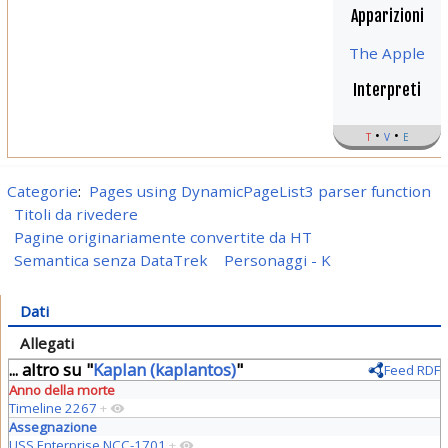
Apparizioni
The Apple
Interpreti
t
v
e
Categorie
:
Pages using DynamicPageList3 parser function
Titoli da rivedere
Pagine originariamente convertite da HT
Semantica senza DataTrek
Personaggi - K
Dati
Allegati
... altro su "
Kaplan (kaplantos)
"
Feed RDF
Anno della morte
Timeline 2267
+
Assegnazione
USS Enterprise NCC-1701
+