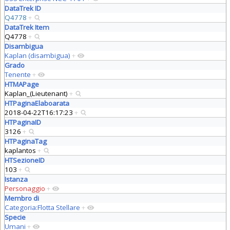
DataTrek ID
Q4778
+
DataTrek Item
Q4778
+
Disambigua
Kaplan (disambigua)
+
Grado
Tenente
+
HTMAPage
Kaplan_(Lieutenant)
+
HTPaginaElaboarata
2018-04-22T16:17:23
+
HTPaginaID
3126
+
HTPaginaTag
kaplantos
+
HTSezioneID
103
+
Istanza
Personaggio
+
Membro di
Categoria:Flotta Stellare
+
Specie
Umani
+