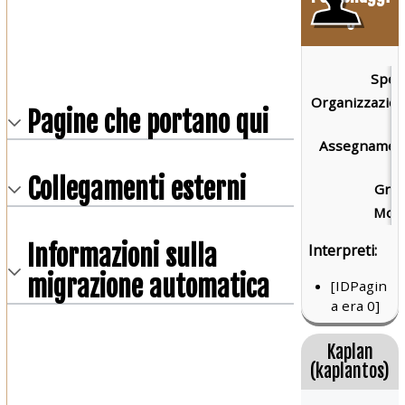
o
Speci
Organizzazion
Pagine che portano qui
Assegnament
Collegamenti esterni
Grad
Mort
Informazioni sulla
Interpreti:
migrazione automatica
[IDPagin
a era 0]
Kaplan
(kaplantos)