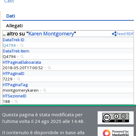
Cast
Dati
Allegati
... altro su "
Karen Montgomery
"
Feed RDF
DataTrek ID
Q4794
+
DataTrek Item
Q4794
+
HTPaginaElaboarata
2018-05-20T17:00:52
+
HTPaginaID
7229
+
HTPaginaTag
montgomerykaren
+
HTSezioneID
188
+
Questa pagina è stata modificata per
l'ultima volta il 24 ago 2025 alle 14:48.
Il contenuto è disponibile in base alla