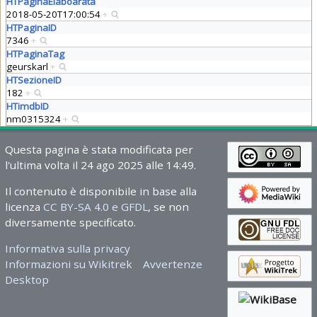
HTPaginaElaboarata
2018-05-20T17:00:54
+
HTPaginaID
7346
+
HTPaginaTag
geurskarl
+
HTSezioneID
182
+
HTimdbID
nm0315324
+
Questa pagina è stata modificata per
l'ultima volta il 24 ago 2025 alle 14:49.
Il contenuto è disponibile in base alla
licenza
CC BY-SA 4.0 e GFDL
, se non
diversamente specificato.
Informativa sulla privacy
Informazioni su Wikitrek
Avvertenze
Desktop