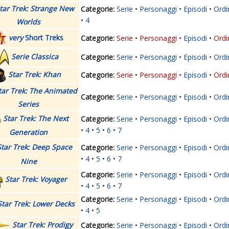
tar Trek: Strange New
Serie
Personaggi
Episodi
Ordi
4
Worlds
very
Short Treks
Serie
Personaggi
Episodi
Ordi
Serie Classica
Serie
Personaggi
Episodi
Ordi
Star Trek: Khan
Serie
Personaggi
Episodi
Ordi
tar Trek: The Animated
Serie
Personaggi
Episodi
Ordi
Series
Star Trek: The Next
Serie
Personaggi
Episodi
Ordi
4
5
6
7
Generation
Star Trek: Deep Space
Serie
Personaggi
Episodi
Ordi
4
5
6
7
Nine
Serie
Personaggi
Episodi
Ordi
Star Trek: Voyager
4
5
6
7
Serie
Personaggi
Episodi
Ordi
Star Trek: Lower Decks
4
5
Star Trek: Prodigy
Serie
Personaggi
Episodi
Ordi