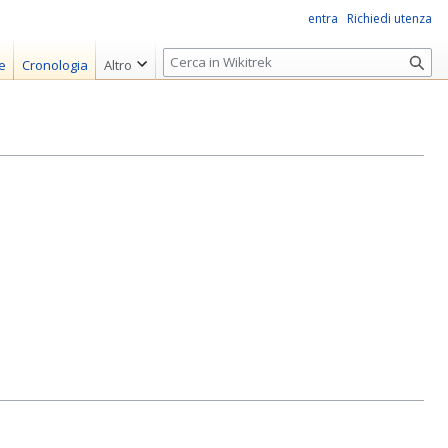
entra
Richiedi utenza
R
e
Cronologia
Altro
i
c
e
r
c
a