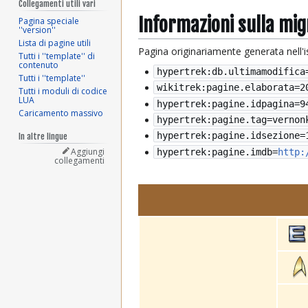
Collegamenti utili vari
Informazioni sulla mi
Pagina speciale
''version''
Lista di pagine utili
Pagina originariamente generata nell'
Tutti i ''template'' di
contenuto
hypertrek:db.ultimamodifica
Tutti i ''template''
wikitrek:pagine.elaborata=
2
Tutti i moduli di codice
LUA
hypertrek:pagine.idpagina=9
Caricamento massivo
hypertrek:pagine.tag=vernon
hypertrek:pagine.idsezione=
In altre lingue
Aggiungi
hypertrek:pagine.imdb=
http:
collegamenti