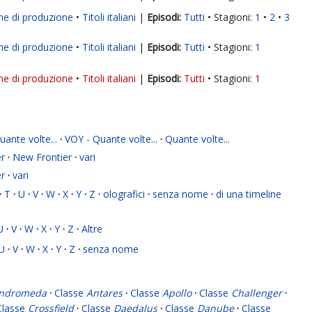
ne di produzione
Titoli italiani
|
Tutti
Stagioni:
1
2
3
ne di produzione
Titoli italiani
|
Tutti
Stagioni:
1
ne di produzione
Titoli italiani
|
Tutti
Stagioni:
1
ante volte...
·
VOY - Quante volte...
·
Quante volte...
r
·
New Frontier
·
vari
r
·
vari
·
T
·
U
·
V
·
W
·
X
·
Y
·
Z
·
olografici
·
senza nome
·
di una timeline
U
·
V
·
W
·
X
·
Y
·
Z
·
Altre
U
·
V
·
W
·
X
·
Y
·
Z
·
senza nome
ndromeda
·
Classe
Antares
·
Classe
Apollo
·
Classe
Challenger
·
Classe
Crossfield
·
Classe
Daedalus
·
Classe
Danube
·
Classe