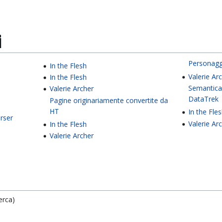
i
Personagg
In the Flesh
Valerie Ar
In the Flesh
Semantica
Valerie Archer
DataTrek
Pagine originariamente convertite da
HT
In the Fle
rser
Valerie Ar
In the Flesh
Valerie Archer
erca)