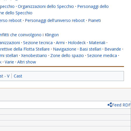
 Specchio
·
Organizzazioni dello Specchio
·
Personaggi dello
ne dello Specchio
verso reboot
·
Personaggi dell'universo reboot
·
Pianeti
flitti che coinvolgono i Klingon
anizzazioni
·
Sezione tecnica
·
Armi
·
Holodeck
·
Materiali
·
rettive della Flotta Stellare
·
Navigazione
·
Basi stellari
·
Bevande
·
mi stellari
·
Xenobestiario
·
Zone dello spazio
·
Sezione medica
·
k
·
Varie
·
Altri show
st - V
Cast
Feed RDF