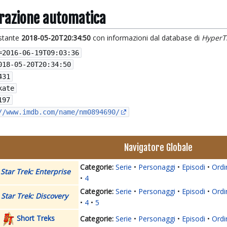
grazione automatica
istante
2018-05-20T20:34:50
con informazioni dal database di
HyperT
=
2016-06-19T09:03:36
018-05-20T20:34:50
431
kate
197
//www.imdb.com/name/nm0894690/
Navigatore Globale
Serie
Personaggi
Episodi
Ordi
Star Trek: Enterprise
4
Serie
Personaggi
Episodi
Ordi
Star Trek: Discovery
4
5
Short Treks
Serie
Personaggi
Episodi
Ordi