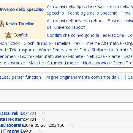
Astronavi dello Specchio
·
Basi stellari dello
niverso dello Specchio
Specchio
·
Tecnologia dello Specchio
·
Timeli
Astronavi dell'universo reboot
·
Basi dell'uni
Kelvin Timeline
dell'universo reboot
Conflitti
Conflitti che coinvolgono la Federazione
·
Con
Non-fiction
·
Giochi di ruolo
·
Timeline Trek
·
Timeline Alternativa
·
Org
nti
·
Teletrasporto
·
Warp
·
Federazione
·
Flotta Stellare
·
Uniformi
·
Di
enomeni
·
Giochi
·
Manufatti alieni
·
Monete
·
Nebulose
·
Piante
·
Siste
i e sostanze
·
Malattie
·
Strumenti medici
·
Non canonico
·
Eventi Tre
ist3 parser function
Pagine originariamente convertite da HT
Ca
DataTrek ID
Q4821
+
taTrek Item
Q4821
+
aElaboarata
2018-05-20T20:34:50
+
HTPaginaID
9431
+