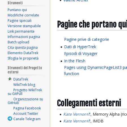
Strumenti
Puntano qui
Modifiche correlate
Pagine speciali
Pagine che portano qu
Versione stampabile
Link permanente
Informazioni pagina
Pagine prive di categorie
Batch upload
Dati di HyperTrek
Cita questa pagina
Elemento DataTrek
Episodi di Voyager
Sfoglia le proprietà
In the Flesh
Pages using DynamicPageList3 pa
Strumenti del Progetto
esterni
function
DataTrek
WikiTrek blog
Progetto WikiTrek
su GitPull
Organizzazione su
Collegamenti esterni
GitHub
Pagina Facebook
Account Twitter
Kate Vernon
, Memory Alpha (ric
Canale Telegram
Kate Vernon
, IMDB