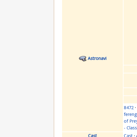
Astronavi
8472
·
fereng
of Pre
- Clas
Cast
Cast
·