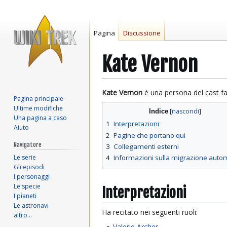
Pagina
Discussione
Kate Vernon
Vai
Vai
Kate Vernon
è una persona del cast fa
Pagina principale
alla
alla
Ultime modifiche
Indice
navigazione
ricerca
Una pagina a caso
1
Interpretazioni
Aiuto
2
Pagine che portano qui
Navigatore
3
Collegamenti esterni
Le serie
4
Informazioni sulla migrazione auto
Gli episodi
I personaggi
Le specie
Interpretazioni
I pianeti
Le astronavi
Ha recitato nei seguenti ruoli:
altro…
Valerie Archer