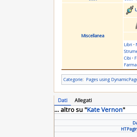
U
Miscellanea
Libri
·
Strume
Cibi
·
F
Farmac
Categorie
:
Pages using DynamicPageL
Dati
Allegati
... altro su "
Kate Vernon
"
Da
HTPagin