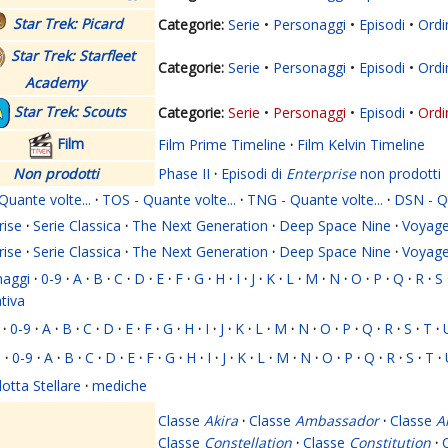
Star Trek: Picard
Serie
Personaggi
Episodi
Ordi
Star Trek: Starfleet
Serie
Personaggi
Episodi
Ordi
Academy
Star Trek: Scouts
Serie
Personaggi
Episodi
Ordi
Film
Film Prime Timeline
·
Film Kelvin Timeline
Non prodotti
Phase II
·
Episodi di
Enterprise
non prodotti
Quante volte...
·
TOS - Quante volte...
·
TNG - Quante volte...
·
DSN - Qu
rise
·
Serie Classica
·
The Next Generation
·
Deep Space Nine
·
Voyage
rise
·
Serie Classica
·
The Next Generation
·
Deep Space Nine
·
Voyage
naggi
·
0-9
·
A
·
B
·
C
·
D
·
E
·
F
·
G
·
H
·
I
·
J
·
K
·
L
·
M
·
N
·
O
·
P
·
Q
·
R
·
S
ativa
·
0-9
·
A
·
B
·
C
·
D
·
E
·
F
·
G
·
H
·
I
·
J
·
K
·
L
·
M
·
N
·
O
·
P
·
Q
·
R
·
S
·
T
·
i
·
0-9
·
A
·
B
·
C
·
D
·
E
·
F
·
G
·
H
·
I
·
J
·
K
·
L
·
M
·
N
·
O
·
P
·
Q
·
R
·
S
·
T
·
lotta Stellare
·
mediche
Classe
Akira
·
Classe
Ambassador
·
Classe
A
Classe
Constellation
·
Classe
Constitution
·