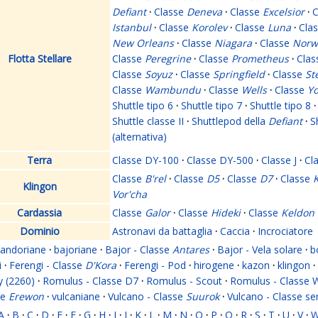
Defiant
·
Classe
Deneva
·
Classe
Excelsior
·
C
Istanbul
·
Classe
Korolev
·
Classe
Luna
·
Cla
New Orleans
·
Classe
Niagara
·
Classe
Norw
Flotta Stellare
Classe
Peregrine
·
Classe
Prometheus
·
Cla
Classe
Soyuz
·
Classe
Springfield
·
Classe
St
Classe
Wambundu
·
Classe
Wells
·
Classe
Yo
Shuttle tipo 6
·
Shuttle tipo 7
·
Shuttle tipo 8
·
Shuttle classe II
·
Shuttlepod della
Defiant
·
S
(alternativa)
Terra
Classe DY-100
·
Classe DY-500
·
Classe J
·
Cl
Classe
B'rel
·
Classe
D5
·
Classe
D7
·
Classe
K
Klingon
Vor'cha
Cardassia
Classe
Galor
·
Classe
Hideki
·
Classe
Keldon
Dominio
Astronavi da battaglia
·
Caccia
·
Incrociatore
andoriane
·
bajoriane
·
Bajor - Classe
Antares
·
Bajor - Vela solare
·
b
i
·
Ferengi - Classe
D'Kora
·
Ferengi - Pod
·
hirogene
·
kazon
·
klingon
·
y (2260)
·
Romulus - Classe D7
·
Romulus - Scout
·
Romulus - Classe 
se
Erewon
·
vulcaniane
·
Vulcano - Classe
Suurok
·
Vulcano - Classe s
A
·
B
·
C
·
D
·
E
·
F
·
G
·
H
·
I
·
J
·
K
·
L
·
M
·
N
·
O
·
P
·
Q
·
R
·
S
·
T
·
U
·
V
·