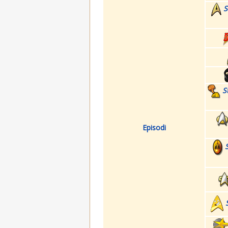
S
S
Episodi