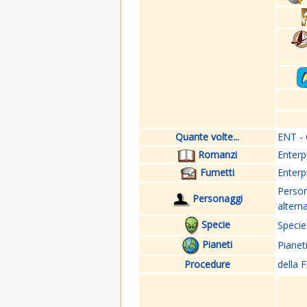
Quante volte...
ENT - 
Romanzi
Enterp
Fumetti
Enterp
Perso
Personaggi
altern
Specie
Specie
Pianeti
Pianet
Procedure
della F