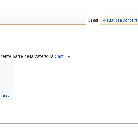
Leggi
Visualizza sorgent
cente parte della categoria
Cast - V
.
matica