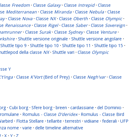
lasse
Freedom
·
Classe
Galaxy
·
Classe
Intrepid
·
Classe
sse
Mediterranean
·
Classe
Miranda
·
Classe
Nebula
·
Classe
ay
·
Classe
Nova
·
Classe
NX
·
Classe
Oberth
·
Classe
Olympic
·
sse
Renaissance
·
Classe
Rigel
·
Classe
Saber
·
Classe
Sovereign
·
eamrunner
·
Classe
Surak
·
Classe
Sydney
·
Classe
Venture
·
rkshire
·
Shuttle versione originale
·
Shuttle versione angolare
·
Shuttle tipo 9
·
Shuttle tipo 10
·
Shuttle tipo 11
·
Shuttle tipo 15
·
huttlepod della classe
NX
·
Shuttle vari
·
Classe
Olympic
asse Y
't'inga
·
Classe
K'Vort
(Bird of Prey)
·
Classe
Negh'var
·
Classe
org
·
Cubi borg
·
Sfere borg
·
breen
·
cardassiane
·
del Dominio
·
romulane
·
Romulus - Classe
D'deridex
·
Romulus - Classe Bird
Warbird
·
Flotta Stellare
·
tellarite
·
terrestri
·
vidiiane
·
federali
·
UFP
enza nome
·
varie
·
delle timeline alternative
W
·
X
·
Y
·
Z