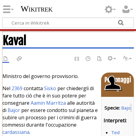
Wikitrek
Kaval
Ministro del governo provvisorio.
Personaggi
Nel
2369
contatta
Sisko
per chiedergli di
o
fare tutto ciò che è in suo potere per
consegnare
Aamin Marritza
alle autorità
Specie:
Bajori
di
Bajor
per essere condotto sul pianeta e
subire un processo per i crimini di guerra
Interpreti:
commessi durante l'occupazione
cardassiana
.
Ted