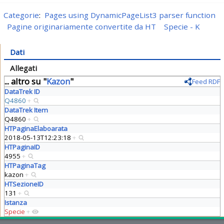
Categorie
:
Pages using DynamicPageList3 parser function
Pagine originariamente convertite da HT
Specie - K
Dati
Allegati
... altro su "
Kazon
"
Feed RDF
DataTrek ID
Q4860
+
DataTrek Item
Q4860
+
HTPaginaElaboarata
2018-05-13T12:23:18
+
HTPaginaID
4955
+
HTPaginaTag
kazon
+
HTSezioneID
131
+
Istanza
Specie
+