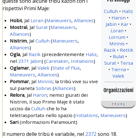
queste sono alcune tribù kazon con i
rispettivi Primi Maje:
Culluh
Haliz
Haron
Hobii
, Jal
Loran
(
Maneuvers
,
Alliances
)
Jabin
Kar
Mostral
, Jal
Surat
(
Maneuvers
,
Loran
Alliances
)
Lorrum
Nistrim
, Jal
Culluh
(
Maneuvers
,
Minnis
Alliances
)
Razik
Rettik
Ogla
, Jal
Razik
(precedentemente
Haliz
,
Rulat
nel
2371
Jabin
) (
Caretaker
,
Initiations
)
Surat
Tersa
Oglamar
, Jal
Valek
(
State of Flux
,
Tierna
Maneuvers
,
Alliances
)
Valek
Pommar
, Jal
Minnis
; la tribù vive su vive
sul pianeta
Sobras
(
Alliances
)
Organizzazioni
Relora
, Jal
Haron
; nemici giurati dei
Nistrim, il suo Primo Maje è stato
t
v
e
ucciso da
Culluh
che lo ha
teletrasportato nello spazio (
Initiations
,
Maneuvers
)
Sari
(informazioni Paramount)
Il numero delle tribù è variabile, nel
2372
sono 18.