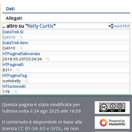
Dati
Allegati
... altro su "
Kelly Curtis
"
Feed RDF
DataTrek ID
Q4910
+
DataTrek Item
Q4910
+
HTPaginaElaboarata
2018-05-20T20:34:34
+
HTPaginaID
8311
+
HTPaginaTag
curtiskelly
+
HTSezioneID
178
+
Questa pagina è stata modificata per
l'ultima volta il 24 ago 2025 alle 16:39.
Il contenuto è disponibile in base alla
licenza
CC BY-SA 4.0 e GFDL
, se non