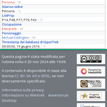
Persona
+
Istanza radice
Persona
+
ListProp
P14, P48, P77, P79, P43
+
Occupazione
Interprete
+
Personaggio
Michael Eddington
+
Timestamp del database di HyperTrek
00:00:00, 19 giugno 2016
+
Questa pagina è stata modificata per
l'ultima volta il 20 nov 2024 alle 19:09.
Il contenuto è disponibile in base alla
licenza
CC BY-SA 4.0 e GFDL
, se non
diversamente specificato.
Informativa sulla privacy
Informazioni su Wikitrek
Avvertenze
Desktop