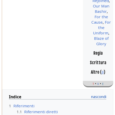
Rejoined
,
Our Man
Bashir
,
For the
Cause
,
For
the
Uniform
,
Blaze of
Glory
Regia
Scrittura
Altro (
β
)
t
v
e
Indice
1
Riferimenti
1.1
Riferimenti diretti