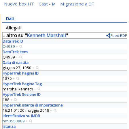
Nuovo box HT
Cast - M
Migrazione a DT
Dati
Allegati
... altro su "
Kenneth Marshall
"
Feed RDF
DataTrek ID
Q4939
+
DataTrek Item
Q4939
+
Data di nascita
giugno 27, 1950
+
HyperTrek Pagina ID
1375
+
HyperTrek Pagina Tag
marshallkenneth
+
HyperTrek Sezione ID
188
+
HyperTrek istante di importazione
16:21:01, 20 maggio 2018
+
Identificativo su IMDB
nm0550989
+
Istanza