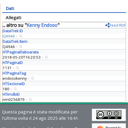
Dati
Allegati
... altro su "
Kenny Endoso
"
Feed RDF
DataTrek ID
Q4946
+
DataTrek Item
Q4946
+
HTPaginaElaboarata
2018-05-20T16:20:53
+
HTPaginaID
1131
+
HTPaginaTag
endosokenny
+
HTSezioneID
180
+
HTimdbID
nm0256879
+
Questa pagina è stata modificata per
l'ultima volta il 24 ago 2025 alle 16:41.